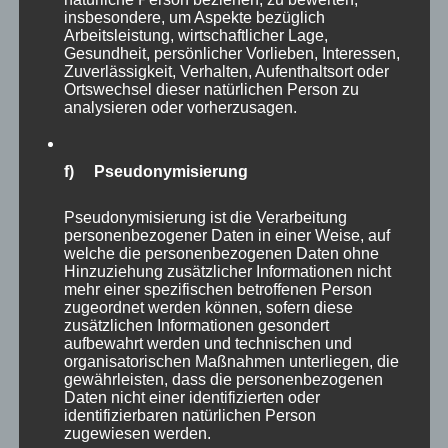
insbesondere, um Aspekte bezüglich
Arbeitsleistung, wirtschaftlicher Lage,
Gesundheit, persönlicher Vorlieben, Interessen,
Zuverlässigkeit, Verhalten, Aufenthaltsort oder
Ortswechsel dieser natürlichen Person zu
analysieren oder vorherzusagen.
f) Pseudonymisierung
Pseudonymisierung ist die Verarbeitung
personenbezogener Daten in einer Weise, auf
welche die personenbezogenen Daten ohne
Hinzuziehung zusätzlicher Informationen nicht
mehr einer spezifischen betroffenen Person
ISBN: 978-3755727507 / Verlag BoD Books on
zugeordnet werden können, sofern diese
Demand / 142 Seiten Taschenbuch mit 124 Bildern
zusätzlichen Informationen gesondert
/ Norderstedt 2021 / € 19,-
aufbewahrt werden und technischen und
organisatorischen Maßnahmen unterliegen, die
BoD Buchshop
/
amazon
gewährleisten, dass die personenbezogenen
Daten nicht einer identifizierten oder
identifizierbaren natürlichen Person
zugewiesen werden.