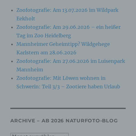
genutzten Internetbrowsers verhindern und damit
Zoofotografie: Am 13.07.2026 im Wildpark
der Setzung von Cookies dauerhaft
widersprechen. Ferner können bereits gesetzte
Eekholt
Cookies jederzeit über einen Internetbrowser oder
Zoofotografie: Am 29.06.2026 – ein heißer
andere Softwareprogramme gelöscht werden. Dies
ist in allen gängigen Internetbrowsern möglich.
Tag im Zoo Heidelberg
Deaktiviert die betroffene Person die Setzung von
Mannheimer Geheimtipp? Wildgehege
Cookies in dem genutzten Internetbrowser, sind
Karlstern am 28.06.2026
unter Umständen nicht alle Funktionen unserer
Internetseite vollumfänglich nutzbar.
Zoofotografie: Am 27.06.2026 im Luisenpark
Mannheim
Erfassung von allgemeinen Daten und
Zoofotografie: Mit Löwen wohnen in
Informationen
Schwerin: Teil 3/3 – Zootiere haben Urlaub
Die Internetseite erfasst mit jedem Aufruf der
Internetseite durch eine betroffene Person oder ein
automatisiertes System eine Reihe von
allgemeinen Daten und Informationen. Diese
allgemeinen Daten und Informationen werden in
den Logfiles des Servers gespeichert. Erfasst
ARCHIVE – AB 2026 NATURFOTO-BLOG
werden können die (1) verwendeten Browsertypen
und Versionen, (2) das vom zugreifenden System
verwendete Betriebssystem, (3) die Internetseite,