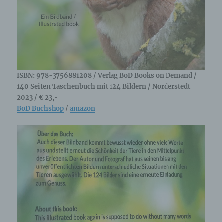
Name und Anschrift des für die Verarbeitung
Verantwortlichen
Verantwortlicher im Sinne der Datenschutz-
Grundverordnung, sonstiger in den Mitgliedstaaten
der Europäischen Union geltenden
Datenschutzgesetze und anderer Bestimmungen
mit datenschutzrechtlichem Charakter ist die:
ISBN: 978-3756881208 / Verlag BoD Books on Demand /
140 Seiten Taschenbuch mit 124 Bildern / Norderstedt
Cookies / SessionStorage / LocalStorage
2023 / € 23,-
BoD Buchshop
/
amazon
Die Internetseiten verwenden teilweise so
genannte Cookies, LocalStorage und
SessionStorage. Dies dient dazu, unser Angebot
nutzerfreundlicher, effektiver und sicherer zu
machen. Local Storage und SessionStorage ist
eine Technologie, mit welcher ihr Browser Daten
auf Ihrem Computer oder mobilen Gerät
abspeichert. Cookies sind Textdateien, welche
über einen Internetbrowser auf einem
Computersystem abgelegt und gespeichert
werden. Sie können die Verwendung von Cookies,
LocalStorage und SessionStorage durch
entsprechende Einstellung in Ihrem Browser