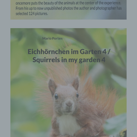
Stelle außer der betroffenen Person, dem
Verantwortlichen, dem Auftragsverarbeiter und
den Personen, die unter der unmittelbaren
Verantwortung des Verantwortlichen oder des
Auftragsverarbeiters befugt sind, die
personenbezogenen Daten zu verarbeiten.
k) Einwilligung
Einwilligung ist jede von der betroffenen Person
freiwillig für den bestimmten Fall in informierter
Weise und unmissverständlich abgegebene
Willensbekundung in Form einer Erklärung oder
einer sonstigen eindeutigen bestätigenden
Handlung, mit der die betroffene Person zu
verstehen gibt, dass sie mit der Verarbeitung
der sie betreffenden personenbezogenen Daten
einverstanden ist.