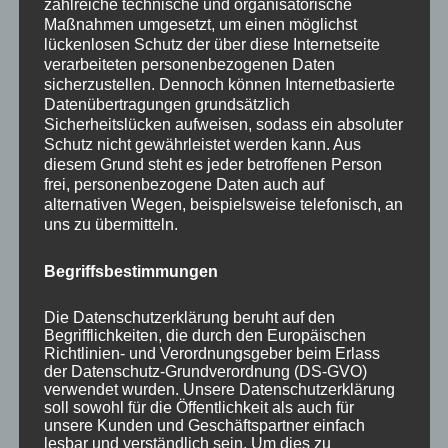
zahlreiche technische und organisatorische
Maßnahmen umgesetzt, um einen möglichst
lückenlosen Schutz der über diese Internetseite
verarbeiteten personenbezogenen Daten
sicherzustellen. Dennoch können Internetbasierte
Datenübertragungen grundsätzlich
Sicherheitslücken aufweisen, sodass ein absoluter
ISBN: 978-3752670233 / Verlag BoD Books on
Schutz nicht gewährleistet werden kann. Aus
Demand / 200 Seiten Taschenbuch / Norderstedt
diesem Grund steht es jeder betroffenen Person
2021 / € 12,-
frei, personenbezogene Daten auch auf
alternativen Wegen, beispielsweise telefonisch, an
BoD Buchshop
/
amazon
uns zu übermitteln.
Begriffsbestimmungen
Die Datenschutzerklärung beruht auf den
Begrifflichkeiten, die durch den Europäischen
Richtlinien- und Verordnungsgeber beim Erlass
der Datenschutz-Grundverordnung (DS-GVO)
verwendet wurden. Unsere Datenschutzerklärung
soll sowohl für die Öffentlichkeit als auch für
unsere Kunden und Geschäftspartner einfach
lesbar und verständlich sein. Um dies zu