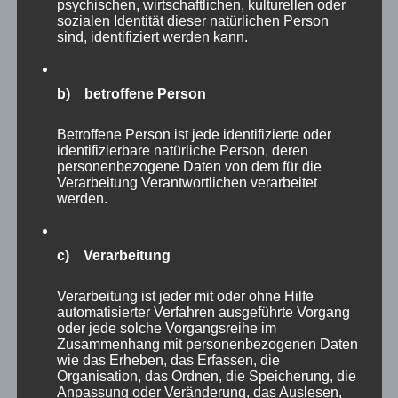
psychischen, wirtschaftlichen, kulturellen oder
sozialen Identität dieser natürlichen Person
sind, identifiziert werden kann.
b) betroffene Person
Betroffene Person ist jede identifizierte oder
identifizierbare natürliche Person, deren
personenbezogene Daten von dem für die
Verarbeitung Verantwortlichen verarbeitet
werden.
c) Verarbeitung
Verarbeitung ist jeder mit oder ohne Hilfe
automatisierter Verfahren ausgeführte Vorgang
ISBN: 978-3754332481 / Verlag BoD Books on
oder jede solche Vorgangsreihe im
Demand / 140 Seiten Taschenbuch mit 124 Bildern
Zusammenhang mit personenbezogenen Daten
wie das Erheben, das Erfassen, die
/ Norderstedt 2021 / € 19,-
Organisation, das Ordnen, die Speicherung, die
BoD Buchshop
/
amazon
Anpassung oder Veränderung, das Auslesen,