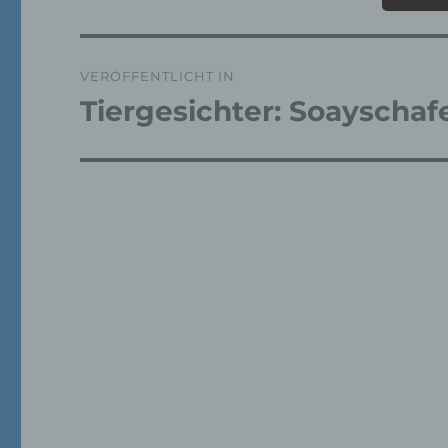
Pe
Beitragsnavigation
ide
„be
VERÖFFENTLICHT IN
Pe
Tiergesichter: Soayschaf
Zu
zu
me
ph
ode
we
b)
Bet
Pe
Ve
c)