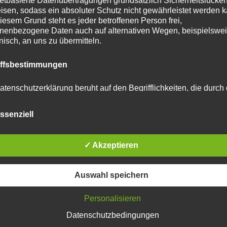
netbasierte Datenübertragungen grundsätzlich Sicherheitslücke
isen, sodass ein absoluter Schutz nicht gewährleistet werden k
iesem Grund steht es jeder betroffenen Person frei,
nenbezogene Daten auch auf alternativen Wegen, beispielswe
onisch, an uns zu übermitteln.
iffsbestimmungen
atenschutzerklärung beruht auf den Begrifflichkeiten, die durch
äischen Richtlinien- und Verordnungsgeber beim Erlass der
schutz-Grundverordnung (DS-GVO) verwendet wurden. Unser
ssenziell
schutzerklärung soll sowohl für die Öffentlichkeit als auch für u
n und Geschäftspartner einfach lesbar und verständlich sein.
zu gewährleisten, möchten wir vorab die verwendeten
tar abzugeben.
flichkeiten erläutern.
✓ Akzeptieren
u reduzieren.
Erfahre, wie deine Kommentardaten
erwenden in dieser Datenschutzerklärung unter anderem die
Auswahl speichern
nden Begriffe:
Personalisieren
Datenschutzbedingungen
 personenbezogene Daten