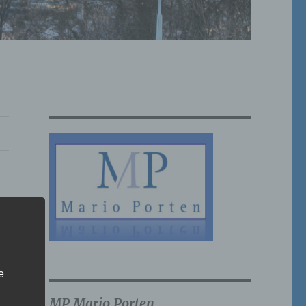
e
MP Mario Porten