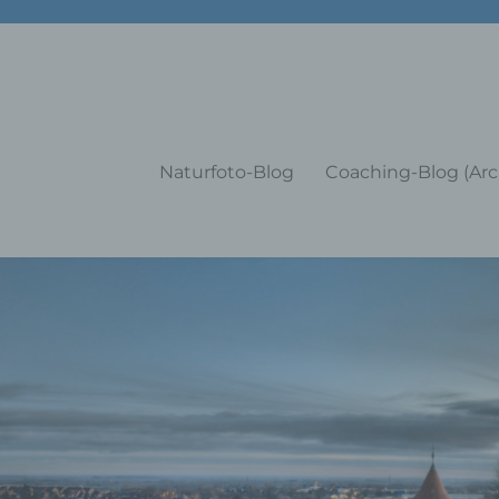
g Training Coaching Impulsvo
Naturfoto-Blog
Coaching-Blog (Arc