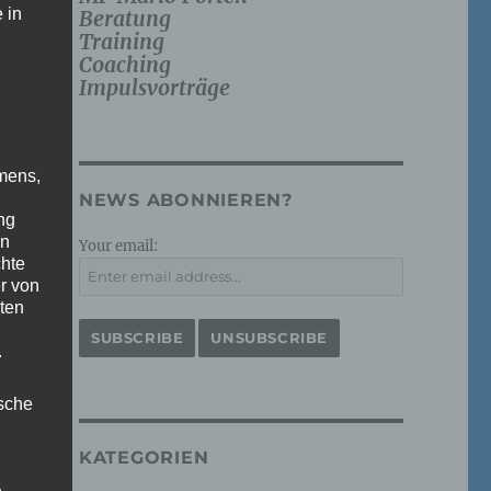
 in
Beratung
Training
Coaching
Impulsvorträge
mens,
NEWS ABONNIEREN?
ng
en
Your email:
chte
r von
ten
.
ische
KATEGORIEN