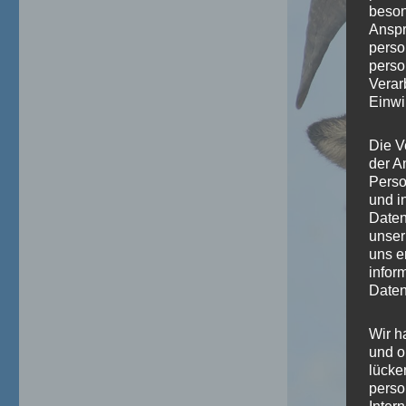
beson
Anspr
perso
perso
Verar
Einwi
Die V
der A
Perso
und i
Daten
unser
uns e
infor
Daten
Wir h
und o
lücke
perso