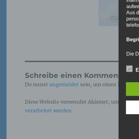
Inter
aufwe
Aus d
perso
telef
Begr
Die D
Europ
Daten
E
Daten
Schreibe einen Kommentar
Kunde
dies 
Du musst
angemeldet
sein, um einen Kommen
Begrif
Diese Website verwendet Akismet, um Spam z
Wir v
folge
verarbeitet werden.
a)