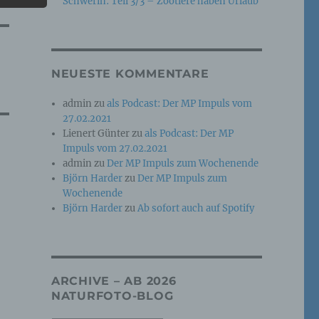
Schwerin: Teil 3/3 – Zootiere haben Urlaub
e
che
NEUESTE KOMMENTARE
ummer,
admin
zu
als Podcast: Der MP Impuls vom
rellen
27.02.2021
Lienert Günter
zu
als Podcast: Der MP
Impuls vom 27.02.2021
admin
zu
Der MP Impuls zum Wochenende
Björn Harder
zu
Der MP Impuls zum
Wochenende
Björn Harder
zu
Ab sofort auch auf Spotify
iche
tung
ARCHIVE – AB 2026
NATURFOTO-BLOG