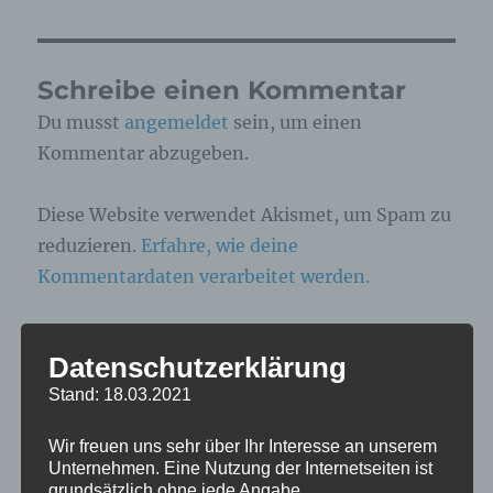
Schreibe einen Kommentar
Du musst
angemeldet
sein, um einen
Kommentar abzugeben.
Diese Website verwendet Akismet, um Spam zu
reduzieren.
Erfahre, wie deine
Kommentardaten verarbeitet werden.
Datenschutzerklärung
Beitragsnavigation
Stand: 18.03.2021
VERÖFFENTLICHT IN
Zoofotografie: Zoo Arche Noah
Wir freuen uns sehr über Ihr Interesse an unserem
Grömitz 03.03.2026
Unternehmen. Eine Nutzung der Internetseiten ist
grundsätzlich ohne jede Angabe