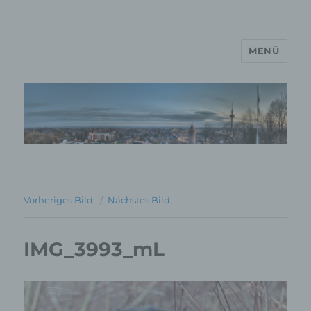
MENÜ
MP Mario Porten Beratung
Training Coaching
Impulsvorträge
Vorheriges Bild
Nächstes Bild
IMG_3993_mL