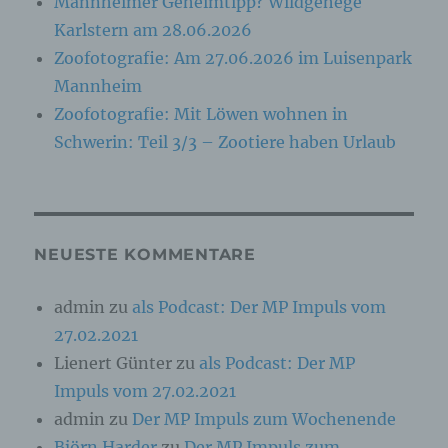
angesehen, die direkt oder indirekt,
Mannheimer Geheimtipp? Wildgehege
insbesondere mittels Zuordnung zu einer
Karlstern am 28.06.2026
Kennung wie einem Namen, zu einer
Kennnummer, zu Standortdaten, zu einer
Zoofotografie: Am 27.06.2026 im Luisenpark
Online-Kennung oder zu einem oder mehreren
Mannheim
besonderen Merkmalen, die Ausdruck der
physischen, physiologischen, genetischen,
Zoofotografie: Mit Löwen wohnen in
psychischen, wirtschaftlichen, kulturellen oder
Schwerin: Teil 3/3 – Zootiere haben Urlaub
sozialen Identität dieser natürlichen Person
sind, identifiziert werden kann.
b) betroffene Person
NEUESTE KOMMENTARE
Betroffene Person ist jede identifizierte oder
identifizierbare natürliche Person, deren
admin
zu
als Podcast: Der MP Impuls vom
personenbezogene Daten von dem für die
Verarbeitung Verantwortlichen verarbeitet
27.02.2021
werden.
Lienert Günter
zu
als Podcast: Der MP
Impuls vom 27.02.2021
c) Verarbeitung
admin
zu
Der MP Impuls zum Wochenende
Björn Harder
zu
Der MP Impuls zum