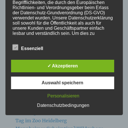
Begrifflichkeiten, die durch den Europäischen
Richtlinien- und Verordnungsgeber beim Erlass
Aktuelle Fakten und Umfragen
der Datenschutz-Grundverordnung (DS-GVO)
Aktuelles vom MP
verwendet wurden. Unsere Datenschutzerklärung
soll sowohl für die Öffentlichkeit als auch für
Allgemein
unsere Kunden und Geschäftspartner einfach
Impulse zur persönlichen Reflexion
lesbar und verständlich sein. Um dies zu
gewährleisten, möchten wir vorab die verwendeten
Naturfoto-Blog
Begrifflichkeiten erläutern.
Essenziell
Training und Coaching
Wir verwenden in dieser Datenschutzerklärung
unter anderem die folgenden Begriffe:
✓ Akzeptieren
NEUESTE BEITRÄGE
Auswahl speichern
a) personenbezogene Daten
Personalisieren
Zoofotografie: Am 13.07.2026 im Wildpark
Personenbezogene Daten sind alle
Eekholt
Datenschutzbedingungen
Informationen, die sich auf eine identifizierte
Zoofotografie: Am 29.06.2026 – ein heißer
oder identifizierbare natürliche Person (im
Folgenden „betroffene Person") beziehen. Als
Tag im Zoo Heidelberg
identifizierbar wird eine natürliche Person