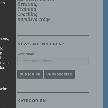
 in
Beratung
Training
Coaching
Impulsvorträge
mens,
NEWS ABONNIEREN?
ng
en
Your email:
chte
r von
ten
.
ische
KATEGORIEN