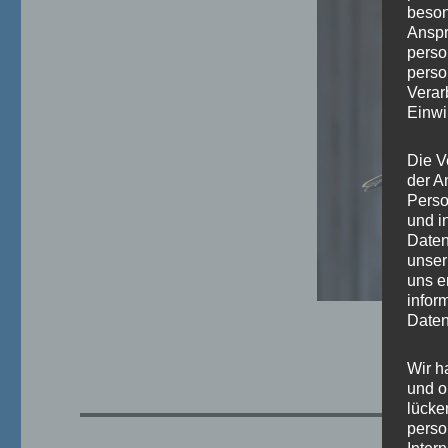
beson
Anspr
perso
perso
Verar
Einwi
Die V
der A
Perso
und i
Daten
unser
uns e
infor
Daten
Wir h
und o
lücke
perso