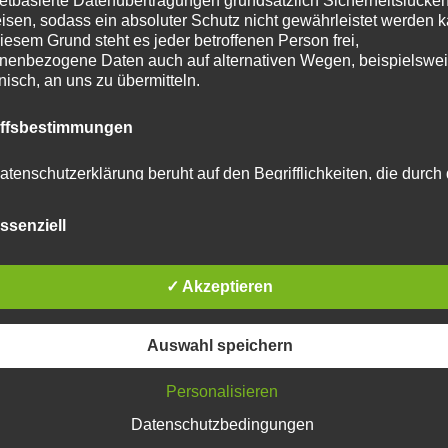
netbasierte Datenübertragungen grundsätzlich Sicherheitslücke
isen, sodass ein absoluter Schutz nicht gewährleistet werden k
tar abzugeben.
iesem Grund steht es jeder betroffenen Person frei,
nenbezogene Daten auch auf alternativen Wegen, beispielswe
onisch, an uns zu übermitteln.
u reduzieren.
Erfahre, wie deine Kommentardaten
iffsbestimmungen
atenschutzerklärung beruht auf den Begrifflichkeiten, die durch
äischen Richtlinien- und Verordnungsgeber beim Erlass der
schutz-Grundverordnung (DS-GVO) verwendet wurden. Unser
ssenziell
schutzerklärung soll sowohl für die Öffentlichkeit als auch für u
n und Geschäftspartner einfach lesbar und verständlich sein.
zu gewährleisten, möchten wir vorab die verwendeten
flichkeiten erläutern.
✓ Akzeptieren
 Noah Grömitz 17.03.2026
erwenden in dieser Datenschutzerklärung unter anderem die
Auswahl speichern
nden Begriffe:
Personalisieren
Datenschutzbedingungen
 personenbezogene Daten