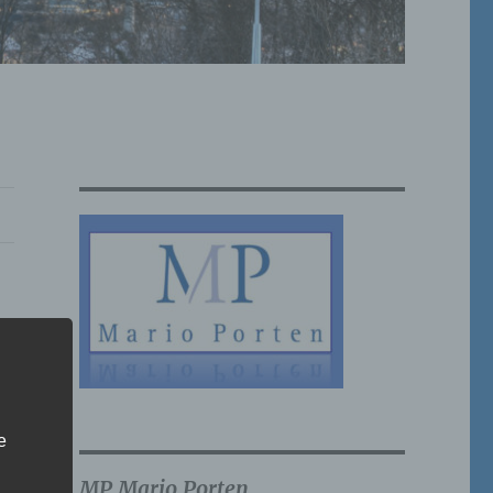
e
MP Mario Porten