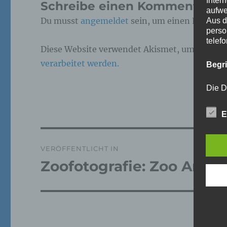
Inter
Schreibe einen Kommentar
aufwe
Du musst
angemeldet
sein, um einen Kommen
Aus d
perso
telef
Diese Website verwendet Akismet, um Spam z
verarbeitet werden.
Begr
Die D
Europ
Daten
E
Daten
Kunde
dies 
Beitragsnavigation
Begrif
VERÖFFENTLICHT IN
Zoofotografie: Zoo Arche
Wir v
folge
a)