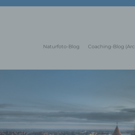
g Training Coaching Impulsvo
Naturfoto-Blog
Coaching-Blog (Arc