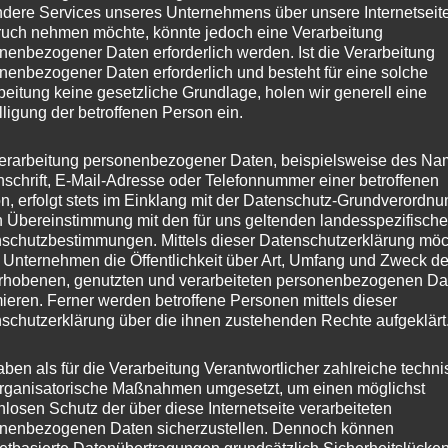
dere Services unseres Unternehmens über unsere Internetseite
uch nehmen möchte, könnte jedoch eine Verarbeitung
nenbezogener Daten erforderlich werden. Ist die Verarbeitung
nenbezogener Daten erforderlich und besteht für eine solche
beitung keine gesetzliche Grundlage, holen wir generell eine
lligung der betroffenen Person ein.
erarbeitung personenbezogener Daten, beispielsweise des Na
nschrift, E-Mail-Adresse oder Telefonnummer einer betroffenen
n, erfolgt stets im Einklang mit der Datenschutz-Grundverordnu
n Übereinstimmung mit den für uns geltenden landesspezifisch
schutzbestimmungen. Mittels dieser Datenschutzerklärung mö
 Unternehmen die Öffentlichkeit über Art, Umfang und Zweck de
rhobenen, genutzten und verarbeiteten personenbezogenen Da
mieren. Ferner werden betroffene Personen mittels dieser
schutzerklärung über die ihnen zustehenden Rechte aufgeklärt
aben als für die Verarbeitung Verantwortlicher zahlreiche techn
rganisatorische Maßnahmen umgesetzt, um einen möglichst
nlosen Schutz der über diese Internetseite verarbeiteten
nenbezogenen Daten sicherzustellen. Dennoch können