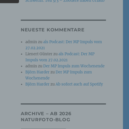
Schwerin: Teil 3/3 – Zootiere haben Urlaub
e
che
NEUESTE KOMMENTARE
ummer,
admin
zu
als Podcast: Der MP Impuls vom
rellen
27.02.2021
Lienert Günter
zu
als Podcast: Der MP
Impuls vom 27.02.2021
admin
zu
Der MP Impuls zum Wochenende
Björn Harder
zu
Der MP Impuls zum
Wochenende
Björn Harder
zu
Ab sofort auch auf Spotify
iche
tung
ARCHIVE – AB 2026
NATURFOTO-BLOG