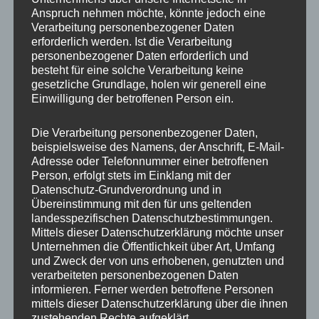
Anspruch nehmen möchte, könnte jedoch eine
Verarbeitung personenbezogener Daten
erforderlich werden. Ist die Verarbeitung
personenbezogener Daten erforderlich und
besteht für eine solche Verarbeitung keine
gesetzliche Grundlage, holen wir generell eine
Einwilligung der betroffenen Person ein.
Die Verarbeitung personenbezogener Daten,
MP Mario Porten
beispielsweise des Namens, der Anschrift, E-Mail-
Adresse oder Telefonnummer einer betroffenen
Beratung
Person, erfolgt stets im Einklang mit der
Training
Datenschutz-Grundverordnung und in
Coaching
Übereinstimmung mit den für uns geltenden
landesspezifischen Datenschutzbestimmungen.
Impulsvorträge
Mittels dieser Datenschutzerklärung möchte unser
Unternehmen die Öffentlichkeit über Art, Umfang
und Zweck der von uns erhobenen, genutzten und
verarbeiteten personenbezogenen Daten
informieren. Ferner werden betroffene Personen
mittels dieser Datenschutzerklärung über die ihnen
NEWS ABONNIEREN?
zustehenden Rechte aufgeklärt.