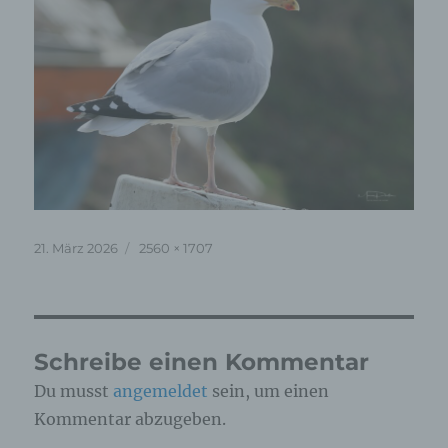
Veröffentlicht
Originalgröße
21. März 2026
2560 × 1707
am
Schreibe einen Kommentar
Du musst
angemeldet
sein, um einen
Kommentar abzugeben.