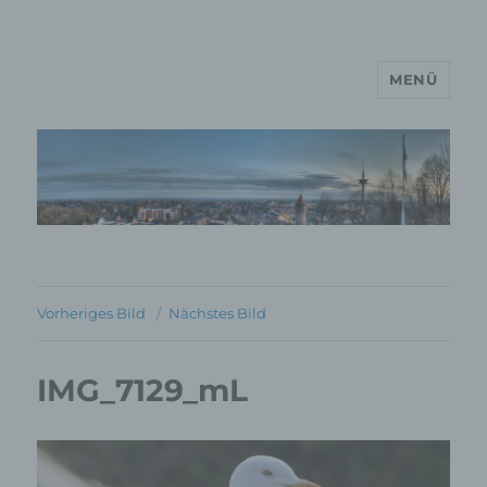
MENÜ
MP Mario Porten Beratung
Training Coaching
Impulsvorträge
Vorheriges Bild
Nächstes Bild
IMG_7129_mL