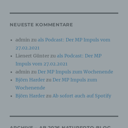
Online-Kennung oder zu einem oder mehreren
besonderen Merkmalen, die Ausdruck der
physischen, physiologischen, genetischen,
psychischen, wirtschaftlichen, kulturellen oder
sozialen Identität dieser natürlichen Person
NEUESTE KOMMENTARE
sind, identifiziert werden kann.
admin
zu
als Podcast: Der MP Impuls vom
27.02.2021
b) betroffene Person
Lienert Günter
zu
als Podcast: Der MP
Betroffene Person ist jede identifizierte oder
Impuls vom 27.02.2021
identifizierbare natürliche Person, deren
personenbezogene Daten von dem für die
admin
zu
Der MP Impuls zum Wochenende
Verarbeitung Verantwortlichen verarbeitet
Björn Harder
zu
Der MP Impuls zum
werden.
Wochenende
Björn Harder
zu
Ab sofort auch auf Spotify
c) Verarbeitung
Verarbeitung ist jeder mit oder ohne Hilfe
automatisierter Verfahren ausgeführte Vorgang
oder jede solche Vorgangsreihe im
ARCHIVE – AB 2026 NATURFOTO-BLOG