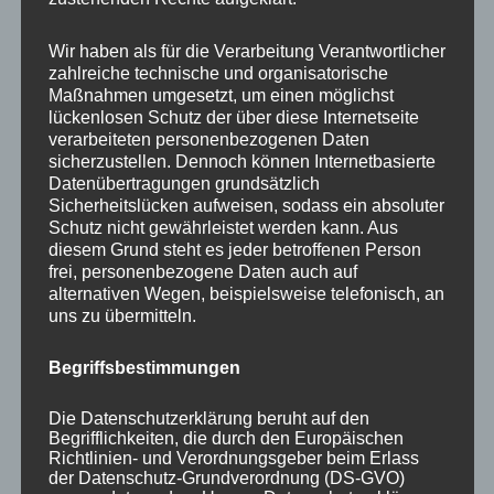
Your email:
Wir haben als für die Verarbeitung Verantwortlicher
zahlreiche technische und organisatorische
Maßnahmen umgesetzt, um einen möglichst
lückenlosen Schutz der über diese Internetseite
verarbeiteten personenbezogenen Daten
sicherzustellen. Dennoch können Internetbasierte
Datenübertragungen grundsätzlich
Sicherheitslücken aufweisen, sodass ein absoluter
Schutz nicht gewährleistet werden kann. Aus
diesem Grund steht es jeder betroffenen Person
frei, personenbezogene Daten auch auf
KATEGORIEN
alternativen Wegen, beispielsweise telefonisch, an
uns zu übermitteln.
Aktuelle Fakten und Umfragen
Begriffsbestimmungen
Aktuelles vom MP
Allgemein
Die Datenschutzerklärung beruht auf den
Impulse zur persönlichen Reflexion
Begrifflichkeiten, die durch den Europäischen
Richtlinien- und Verordnungsgeber beim Erlass
Naturfoto-Blog
der Datenschutz-Grundverordnung (DS-GVO)