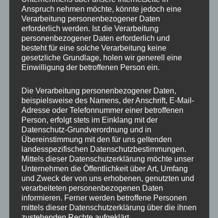
Anspruch nehmen möchte, könnte jedoch eine
Verarbeitung personenbezogener Daten
erforderlich werden. Ist die Verarbeitung
personenbezogener Daten erforderlich und
besteht für eine solche Verarbeitung keine
gesetzliche Grundlage, holen wir generell eine
Einwilligung der betroffenen Person ein.
Die Verarbeitung personenbezogener Daten,
MP Mario Porten
beispielsweise des Namens, der Anschrift, E-Mail-
Adresse oder Telefonnummer einer betroffenen
Beratung
Person, erfolgt stets im Einklang mit der
Training
Datenschutz-Grundverordnung und in
Coaching
Übereinstimmung mit den für uns geltenden
landesspezifischen Datenschutzbestimmungen.
Impulsvorträge
Mittels dieser Datenschutzerklärung möchte unser
Unternehmen die Öffentlichkeit über Art, Umfang
und Zweck der von uns erhobenen, genutzten und
verarbeiteten personenbezogenen Daten
informieren. Ferner werden betroffene Personen
mittels dieser Datenschutzerklärung über die ihnen
NEWS ABONNIEREN?
zustehenden Rechte aufgeklärt.