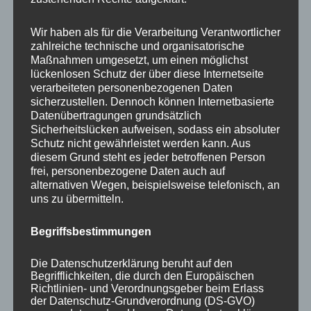
Your email:
Wir haben als für die Verarbeitung Verantwortlicher
zahlreiche technische und organisatorische
Maßnahmen umgesetzt, um einen möglichst
lückenlosen Schutz der über diese Internetseite
verarbeiteten personenbezogenen Daten
sicherzustellen. Dennoch können Internetbasierte
Datenübertragungen grundsätzlich
Sicherheitslücken aufweisen, sodass ein absoluter
Schutz nicht gewährleistet werden kann. Aus
diesem Grund steht es jeder betroffenen Person
frei, personenbezogene Daten auch auf
KATEGORIEN
alternativen Wegen, beispielsweise telefonisch, an
uns zu übermitteln.
Aktuelle Fakten und Umfragen
Begriffsbestimmungen
Aktuelles vom MP
Allgemein
Die Datenschutzerklärung beruht auf den
Impulse zur persönlichen Reflexion
Begrifflichkeiten, die durch den Europäischen
Richtlinien- und Verordnungsgeber beim Erlass
Naturfoto-Blog
der Datenschutz-Grundverordnung (DS-GVO)