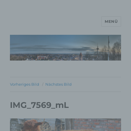
MENÜ
MP Mario Porten Beratung
Training Coaching
Impulsvorträge
Vorheriges Bild
Nächstes Bild
IMG_7569_mL