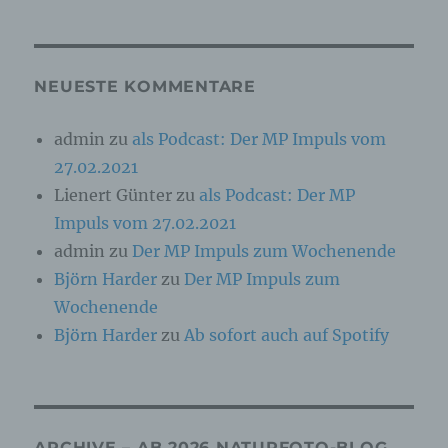
Online-Kennung oder zu einem oder mehreren
besonderen Merkmalen, die Ausdruck der
physischen, physiologischen, genetischen,
psychischen, wirtschaftlichen, kulturellen oder
sozialen Identität dieser natürlichen Person
NEUESTE KOMMENTARE
sind, identifiziert werden kann.
admin
zu
als Podcast: Der MP Impuls vom
27.02.2021
b) betroffene Person
Lienert Günter
zu
als Podcast: Der MP
Betroffene Person ist jede identifizierte oder
Impuls vom 27.02.2021
identifizierbare natürliche Person, deren
personenbezogene Daten von dem für die
admin
zu
Der MP Impuls zum Wochenende
Verarbeitung Verantwortlichen verarbeitet
Björn Harder
zu
Der MP Impuls zum
werden.
Wochenende
Björn Harder
zu
Ab sofort auch auf Spotify
c) Verarbeitung
Verarbeitung ist jeder mit oder ohne Hilfe
automatisierter Verfahren ausgeführte Vorgang
oder jede solche Vorgangsreihe im
ARCHIVE – AB 2026 NATURFOTO-BLOG