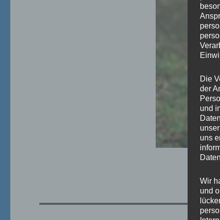
beson
Anspr
perso
perso
Verar
Einwi
Die V
der A
Perso
und i
Daten
unser
uns e
infor
Daten
Wir h
und o
lücke
perso