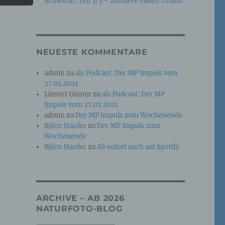
Schwerin: Teil 3/3 – Zootiere haben Urlaub
e
che
NEUESTE KOMMENTARE
ummer,
admin
zu
als Podcast: Der MP Impuls vom
rellen
27.02.2021
Lienert Günter
zu
als Podcast: Der MP
Impuls vom 27.02.2021
admin
zu
Der MP Impuls zum Wochenende
Björn Harder
zu
Der MP Impuls zum
Wochenende
Björn Harder
zu
Ab sofort auch auf Spotify
iche
tung
ARCHIVE – AB 2026
NATURFOTO-BLOG