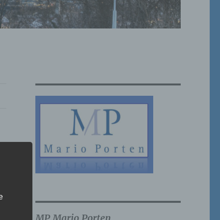
e
MP Mario Porten