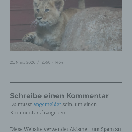
Veröffentlicht
Originalgröße
25. März 2026
2560 × 1454
am
Schreibe einen Kommentar
Du musst
angemeldet
sein, um einen
Kommentar abzugeben.
Diese Website verwendet Akismet, um Spam zu