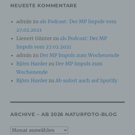
besonderen Merkmalen, die Ausdruck der
NEUESTE KOMMENTARE
physischen, physiologischen, genetischen,
psychischen, wirtschaftlichen, kulturellen oder
sozialen Identität dieser natürlichen Person
admin
zu
als Podcast: Der MP Impuls vom
sind, identifiziert werden kann.
27.02.2021
Lienert Günter
zu
als Podcast: Der MP
b) betroffene Person
Impuls vom 27.02.2021
admin
zu
Der MP Impuls zum Wochenende
Betroffene Person ist jede identifizierte oder
identifizierbare natürliche Person, deren
Björn Harder
zu
Der MP Impuls zum
personenbezogene Daten von dem für die
Wochenende
Verarbeitung Verantwortlichen verarbeitet
werden.
Björn Harder
zu
Ab sofort auch auf Spotify
c) Verarbeitung
Verarbeitung ist jeder mit oder ohne Hilfe
ARCHIVE – AB 2026 NATURFOTO-BLOG
automatisierter Verfahren ausgeführte Vorgang
oder jede solche Vorgangsreihe im
Zusammenhang mit personenbezogenen Daten
Archive
wie das Erheben, das Erfassen, die