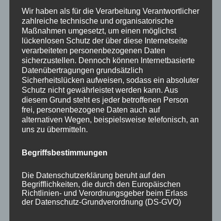
Wir haben als für die Verarbeitung Verantwortlicher
zahlreiche technische und organisatorische
Maßnahmen umgesetzt, um einen möglichst
lückenlosen Schutz der über diese Internetseite
verarbeiteten personenbezogenen Daten
sicherzustellen. Dennoch können Internetbasierte
Datenübertragungen grundsätzlich
Sicherheitslücken aufweisen, sodass ein absoluter
Schutz nicht gewährleistet werden kann. Aus
KATEGORIEN
diesem Grund steht es jeder betroffenen Person
frei, personenbezogene Daten auch auf
alternativen Wegen, beispielsweise telefonisch, an
Aktuelle Fakten und Umfragen
uns zu übermitteln.
Aktuelles vom MP
Allgemein
Begriffsbestimmungen
Impulse zur persönlichen Reflexion
Naturfoto-Blog
Die Datenschutzerklärung beruht auf den
Begrifflichkeiten, die durch den Europäischen
Training und Coaching
Richtlinien- und Verordnungsgeber beim Erlass
der Datenschutz-Grundverordnung (DS-GVO)
verwendet wurden. Unsere Datenschutzerklärung
soll sowohl für die Öffentlichkeit als auch für