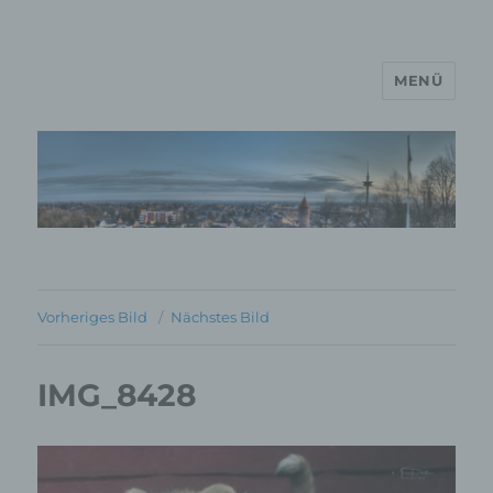
MENÜ
MP Mario Porten Beratung
Training Coaching
Impulsvorträge
Vorheriges Bild
Nächstes Bild
IMG_8428