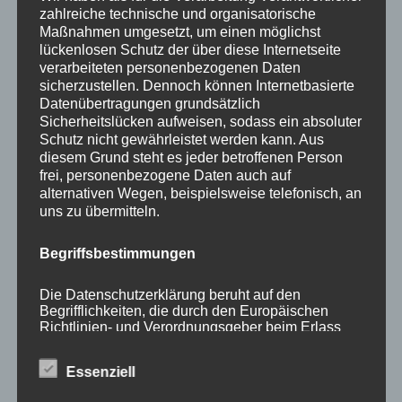
zahlreiche technische und organisatorische
Maßnahmen umgesetzt, um einen möglichst
lückenlosen Schutz der über diese Internetseite
verarbeiteten personenbezogenen Daten
sicherzustellen. Dennoch können Internetbasierte
KATEGORIEN
Datenübertragungen grundsätzlich
Sicherheitslücken aufweisen, sodass ein absoluter
Schutz nicht gewährleistet werden kann. Aus
Aktuelle Fakten und Umfragen
diesem Grund steht es jeder betroffenen Person
Aktuelles vom MP
frei, personenbezogene Daten auch auf
alternativen Wegen, beispielsweise telefonisch, an
Allgemein
uns zu übermitteln.
Impulse zur persönlichen Reflexion
Naturfoto-Blog
Begriffsbestimmungen
Training und Coaching
Die Datenschutzerklärung beruht auf den
Begrifflichkeiten, die durch den Europäischen
Richtlinien- und Verordnungsgeber beim Erlass
der Datenschutz-Grundverordnung (DS-GVO)
verwendet wurden. Unsere Datenschutzerklärung
Essenziell
soll sowohl für die Öffentlichkeit als auch für
NEUESTE BEITRÄGE
unsere Kunden und Geschäftspartner einfach