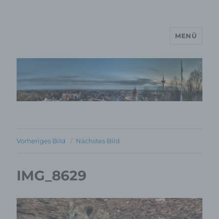
MENÜ
MP Mario Porten Beratung
Training Coaching
Impulsvorträge
Vorheriges Bild
Nächstes Bild
IMG_8629