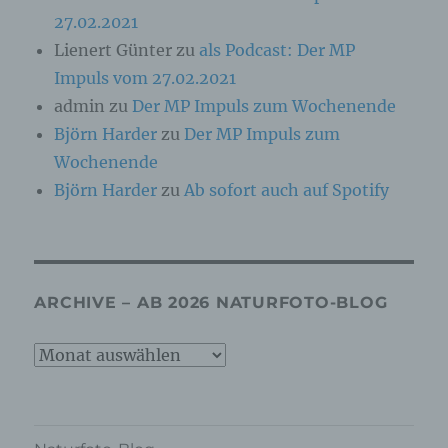
psychischen, wirtschaftlichen, kulturellen oder
27.02.2021
sozialen Identität dieser natürlichen Person
Lienert Günter
zu
als Podcast: Der MP
sind, identifiziert werden kann.
Impuls vom 27.02.2021
admin
zu
Der MP Impuls zum Wochenende
b) betroffene Person
Björn Harder
zu
Der MP Impuls zum
Wochenende
Betroffene Person ist jede identifizierte oder
identifizierbare natürliche Person, deren
Björn Harder
zu
Ab sofort auch auf Spotify
personenbezogene Daten von dem für die
Verarbeitung Verantwortlichen verarbeitet
werden.
c) Verarbeitung
ARCHIVE – AB 2026 NATURFOTO-BLOG
Verarbeitung ist jeder mit oder ohne Hilfe
Archive
automatisierter Verfahren ausgeführte Vorgang
–
oder jede solche Vorgangsreihe im
Zusammenhang mit personenbezogenen Daten
ab
wie das Erheben, das Erfassen, die
Organisation, das Ordnen, die Speicherung, die
2026