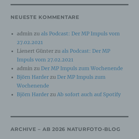
Online-Kennung oder zu einem oder mehreren
besonderen Merkmalen, die Ausdruck der
physischen, physiologischen, genetischen,
NEUESTE KOMMENTARE
psychischen, wirtschaftlichen, kulturellen oder
sozialen Identität dieser natürlichen Person
sind, identifiziert werden kann.
admin
zu
als Podcast: Der MP Impuls vom
27.02.2021
b) betroffene Person
Lienert Günter
zu
als Podcast: Der MP
Impuls vom 27.02.2021
Betroffene Person ist jede identifizierte oder
admin
zu
Der MP Impuls zum Wochenende
identifizierbare natürliche Person, deren
personenbezogene Daten von dem für die
Björn Harder
zu
Der MP Impuls zum
Verarbeitung Verantwortlichen verarbeitet
werden.
Wochenende
Björn Harder
zu
Ab sofort auch auf Spotify
c) Verarbeitung
Verarbeitung ist jeder mit oder ohne Hilfe
automatisierter Verfahren ausgeführte Vorgang
ARCHIVE – AB 2026 NATURFOTO-BLOG
oder jede solche Vorgangsreihe im
Zusammenhang mit personenbezogenen Daten