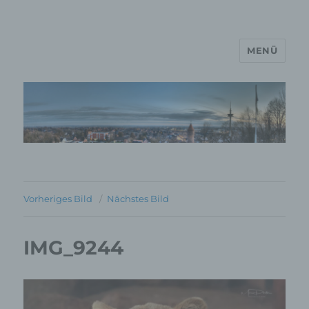
MENÜ
MP Mario Porten Beratung
Training Coaching
Impulsvorträge
Vorheriges Bild
Nächstes Bild
IMG_9244