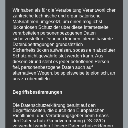
Your email:
Wir haben als für die Verarbeitung Verantwortlicher
zahlreiche technische und organisatorische
Maßnahmen umgesetzt, um einen möglichst
lückenlosen Schutz der über diese Internetseite
verarbeiteten personenbezogenen Daten
sicherzustellen. Dennoch können Internetbasierte
Datenübertragungen grundsätzlich
Sicherheitslücken aufweisen, sodass ein absoluter
Schutz nicht gewährleistet werden kann. Aus
diesem Grund steht es jeder betroffenen Person
KATEGORIEN
frei, personenbezogene Daten auch auf
alternativen Wegen, beispielsweise telefonisch, an
uns zu übermitteln.
Aktuelle Fakten und Umfragen
Aktuelles vom MP
Begriffsbestimmungen
Allgemein
Impulse zur persönlichen Reflexion
Die Datenschutzerklärung beruht auf den
Begrifflichkeiten, die durch den Europäischen
Naturfoto-Blog
Richtlinien- und Verordnungsgeber beim Erlass
Training und Coaching
der Datenschutz-Grundverordnung (DS-GVO)
verwendet wurden. Unsere Datenschutzerklärung