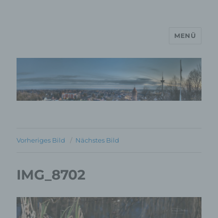
MENÜ
MP Mario Porten Beratung
Training Coaching
Impulsvorträge
Vorheriges Bild
Nächstes Bild
IMG_8702