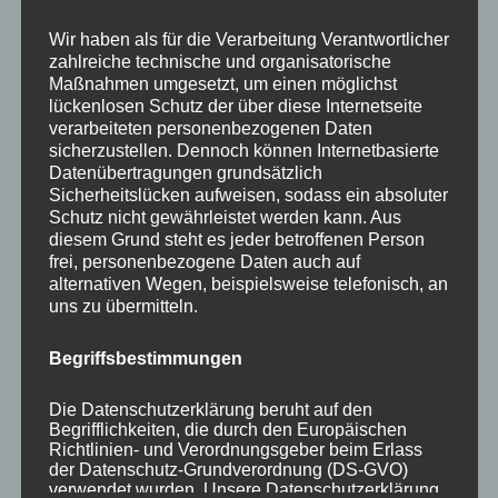
Your email:
Wir haben als für die Verarbeitung Verantwortlicher
zahlreiche technische und organisatorische
Maßnahmen umgesetzt, um einen möglichst
lückenlosen Schutz der über diese Internetseite
verarbeiteten personenbezogenen Daten
sicherzustellen. Dennoch können Internetbasierte
Datenübertragungen grundsätzlich
Sicherheitslücken aufweisen, sodass ein absoluter
Schutz nicht gewährleistet werden kann. Aus
diesem Grund steht es jeder betroffenen Person
KATEGORIEN
frei, personenbezogene Daten auch auf
alternativen Wegen, beispielsweise telefonisch, an
uns zu übermitteln.
Aktuelle Fakten und Umfragen
Aktuelles vom MP
Begriffsbestimmungen
Allgemein
Impulse zur persönlichen Reflexion
Die Datenschutzerklärung beruht auf den
Begrifflichkeiten, die durch den Europäischen
Naturfoto-Blog
Richtlinien- und Verordnungsgeber beim Erlass
Training und Coaching
der Datenschutz-Grundverordnung (DS-GVO)
verwendet wurden. Unsere Datenschutzerklärung