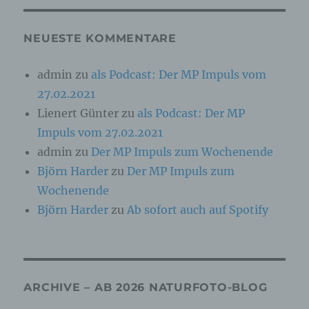
Online-Kennung oder zu einem oder mehreren
besonderen Merkmalen, die Ausdruck der
physischen, physiologischen, genetischen,
NEUESTE KOMMENTARE
psychischen, wirtschaftlichen, kulturellen oder
sozialen Identität dieser natürlichen Person
sind, identifiziert werden kann.
admin
zu
als Podcast: Der MP Impuls vom
27.02.2021
b) betroffene Person
Lienert Günter
zu
als Podcast: Der MP
Impuls vom 27.02.2021
Betroffene Person ist jede identifizierte oder
admin
zu
Der MP Impuls zum Wochenende
identifizierbare natürliche Person, deren
personenbezogene Daten von dem für die
Björn Harder
zu
Der MP Impuls zum
Verarbeitung Verantwortlichen verarbeitet
werden.
Wochenende
Björn Harder
zu
Ab sofort auch auf Spotify
c) Verarbeitung
Verarbeitung ist jeder mit oder ohne Hilfe
automatisierter Verfahren ausgeführte Vorgang
ARCHIVE – AB 2026 NATURFOTO-BLOG
oder jede solche Vorgangsreihe im
Zusammenhang mit personenbezogenen Daten