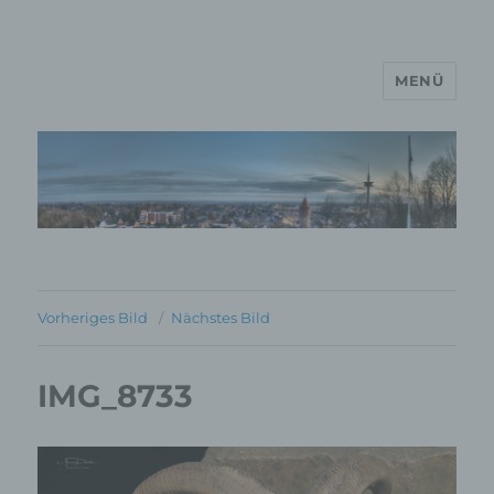
MENÜ
MP Mario Porten Beratung
Training Coaching
Impulsvorträge
Vorheriges Bild
Nächstes Bild
IMG_8733