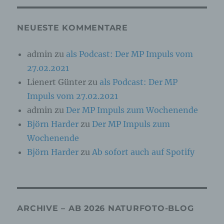
Online-Kennung oder zu einem oder mehreren
besonderen Merkmalen, die Ausdruck der
physischen, physiologischen, genetischen,
NEUESTE KOMMENTARE
psychischen, wirtschaftlichen, kulturellen oder
sozialen Identität dieser natürlichen Person
sind, identifiziert werden kann.
admin
zu
als Podcast: Der MP Impuls vom
27.02.2021
b) betroffene Person
Lienert Günter
zu
als Podcast: Der MP
Impuls vom 27.02.2021
Betroffene Person ist jede identifizierte oder
admin
zu
Der MP Impuls zum Wochenende
identifizierbare natürliche Person, deren
personenbezogene Daten von dem für die
Björn Harder
zu
Der MP Impuls zum
Verarbeitung Verantwortlichen verarbeitet
werden.
Wochenende
Björn Harder
zu
Ab sofort auch auf Spotify
c) Verarbeitung
Verarbeitung ist jeder mit oder ohne Hilfe
automatisierter Verfahren ausgeführte Vorgang
ARCHIVE – AB 2026 NATURFOTO-BLOG
oder jede solche Vorgangsreihe im
Zusammenhang mit personenbezogenen Daten