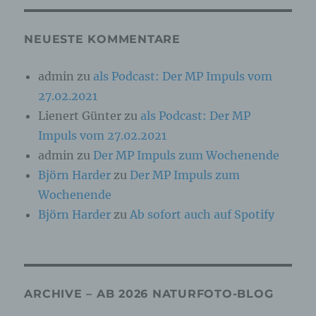
Online-Kennung oder zu einem oder mehreren
besonderen Merkmalen, die Ausdruck der
physischen, physiologischen, genetischen,
NEUESTE KOMMENTARE
psychischen, wirtschaftlichen, kulturellen oder
sozialen Identität dieser natürlichen Person
sind, identifiziert werden kann.
admin
zu
als Podcast: Der MP Impuls vom
27.02.2021
b) betroffene Person
Lienert Günter
zu
als Podcast: Der MP
Impuls vom 27.02.2021
Betroffene Person ist jede identifizierte oder
admin
zu
Der MP Impuls zum Wochenende
identifizierbare natürliche Person, deren
personenbezogene Daten von dem für die
Björn Harder
zu
Der MP Impuls zum
Verarbeitung Verantwortlichen verarbeitet
werden.
Wochenende
Björn Harder
zu
Ab sofort auch auf Spotify
c) Verarbeitung
Verarbeitung ist jeder mit oder ohne Hilfe
automatisierter Verfahren ausgeführte Vorgang
ARCHIVE – AB 2026 NATURFOTO-BLOG
oder jede solche Vorgangsreihe im
Zusammenhang mit personenbezogenen Daten