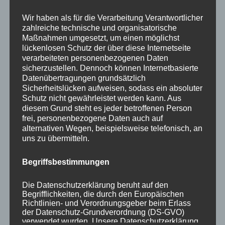
Your email:
Wir haben als für die Verarbeitung Verantwortlicher
zahlreiche technische und organisatorische
Maßnahmen umgesetzt, um einen möglichst
lückenlosen Schutz der über diese Internetseite
verarbeiteten personenbezogenen Daten
sicherzustellen. Dennoch können Internetbasierte
Datenübertragungen grundsätzlich
Sicherheitslücken aufweisen, sodass ein absoluter
Schutz nicht gewährleistet werden kann. Aus
diesem Grund steht es jeder betroffenen Person
KATEGORIEN
frei, personenbezogene Daten auch auf
alternativen Wegen, beispielsweise telefonisch, an
uns zu übermitteln.
Aktuelle Fakten und Umfragen
Aktuelles vom MP
Begriffsbestimmungen
Allgemein
Impulse zur persönlichen Reflexion
Die Datenschutzerklärung beruht auf den
Begrifflichkeiten, die durch den Europäischen
Naturfoto-Blog
Richtlinien- und Verordnungsgeber beim Erlass
Training und Coaching
der Datenschutz-Grundverordnung (DS-GVO)
verwendet wurden. Unsere Datenschutzerklärung