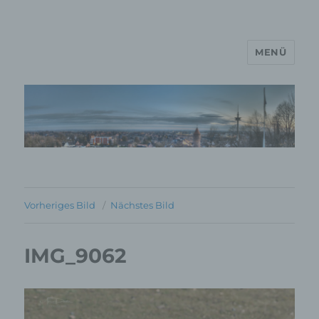
MENÜ
MP Mario Porten Beratung
Training Coaching
Impulsvorträge
Vorheriges Bild
Nächstes Bild
IMG_9062