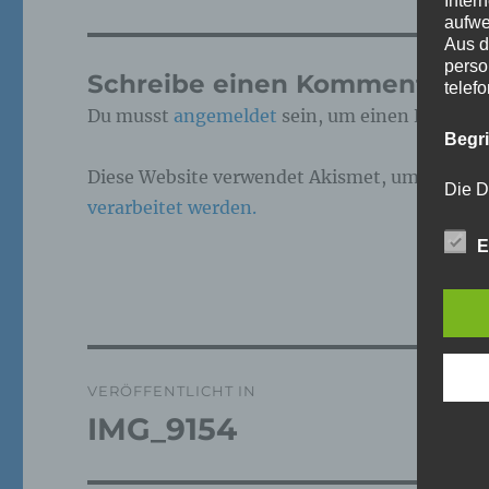
Inter
aufwe
Aus d
perso
Schreibe einen Kommentar
telef
Du musst
angemeldet
sein, um einen Kommen
Begr
Diese Website verwendet Akismet, um Spam z
Die D
verarbeitet werden.
Europ
Daten
E
Daten
Kunde
dies 
Begrif
Wir v
Beitragsnavigation
folge
VERÖFFENTLICHT IN
IMG_9154
a)