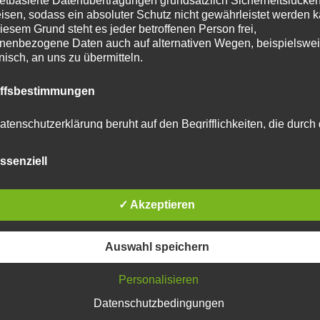
netbasierte Datenübertragungen grundsätzlich Sicherheitslücke
isen, sodass ein absoluter Schutz nicht gewährleistet werden k
iesem Grund steht es jeder betroffenen Person frei,
nenbezogene Daten auch auf alternativen Wegen, beispielswe
onisch, an uns zu übermitteln.
tar abzugeben.
iffsbestimmungen
u reduzieren.
Erfahre, wie deine Kommentardaten
atenschutzerklärung beruht auf den Begrifflichkeiten, die durch
äischen Richtlinien- und Verordnungsgeber beim Erlass der
schutz-Grundverordnung (DS-GVO) verwendet wurden. Unser
ssenziell
schutzerklärung soll sowohl für die Öffentlichkeit als auch für u
n und Geschäftspartner einfach lesbar und verständlich sein.
zu gewährleisten, möchten wir vorab die verwendeten
flichkeiten erläutern.
✓ Akzeptieren
erwenden in dieser Datenschutzerklärung unter anderem die
Auswahl speichern
nden Begriffe:
Personalisieren
Datenschutzbedingungen
 personenbezogene Daten