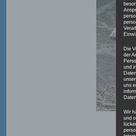
beson
Anspr
perso
perso
Verar
Einwi
Die V
der A
Perso
und i
Daten
unser
uns e
infor
Daten
Wir h
und o
lücke
perso