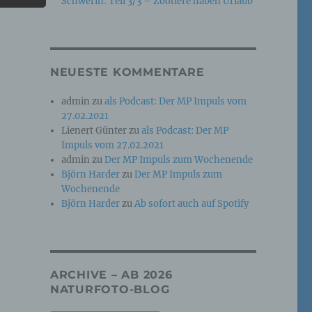
Schwerin: Teil 3/3 – Zootiere haben Urlaub
e
che
NEUESTE KOMMENTARE
ummer,
admin
zu
als Podcast: Der MP Impuls vom
rellen
27.02.2021
Lienert Günter
zu
als Podcast: Der MP
Impuls vom 27.02.2021
admin
zu
Der MP Impuls zum Wochenende
Björn Harder
zu
Der MP Impuls zum
Wochenende
Björn Harder
zu
Ab sofort auch auf Spotify
iche
tung
ARCHIVE – AB 2026
NATURFOTO-BLOG