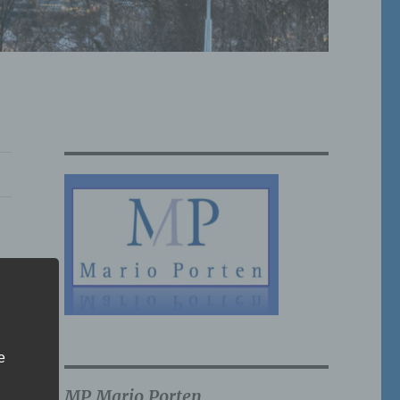
e
MP Mario Porten