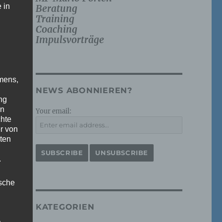
 in
Beratung
Training
Coaching
Impulsvorträge
mens,
NEWS ABONNIEREN?
ng
en
Your email:
chte
r von
ten
.
ische
KATEGORIEN