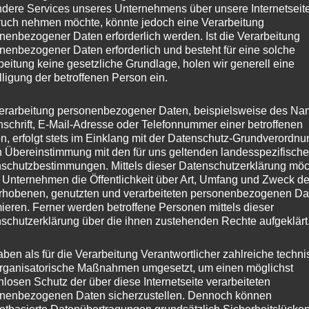
dere Services unseres Unternehmens über unsere Internetseite
uch nehmen möchte, könnte jedoch eine Verarbeitung
nenbezogener Daten erforderlich werden. Ist die Verarbeitung
nenbezogener Daten erforderlich und besteht für eine solche
beitung keine gesetzliche Grundlage, holen wir generell eine
lligung der betroffenen Person ein.
erarbeitung personenbezogener Daten, beispielsweise des Na
nschrift, E-Mail-Adresse oder Telefonnummer einer betroffenen
n, erfolgt stets im Einklang mit der Datenschutz-Grundverordnu
n Übereinstimmung mit den für uns geltenden landesspezifisch
schutzbestimmungen. Mittels dieser Datenschutzerklärung mö
 Unternehmen die Öffentlichkeit über Art, Umfang und Zweck de
rhobenen, genutzten und verarbeiteten personenbezogenen Da
mieren. Ferner werden betroffene Personen mittels dieser
schutzerklärung über die ihnen zustehenden Rechte aufgeklärt
aben als für die Verarbeitung Verantwortlicher zahlreiche techn
rganisatorische Maßnahmen umgesetzt, um einen möglichst
nlosen Schutz der über diese Internetseite verarbeiteten
nenbezogenen Daten sicherzustellen. Dennoch können