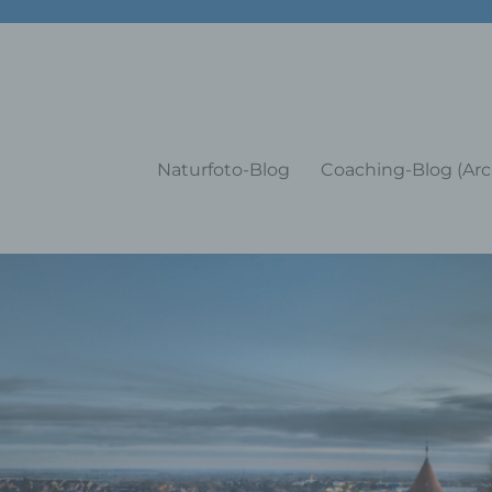
g Training Coaching Impulsvo
Naturfoto-Blog
Coaching-Blog (Arc