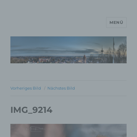
MENÜ
MP Mario Porten Beratung
Training Coaching
Impulsvorträge
Vorheriges Bild
Nächstes Bild
IMG_9214