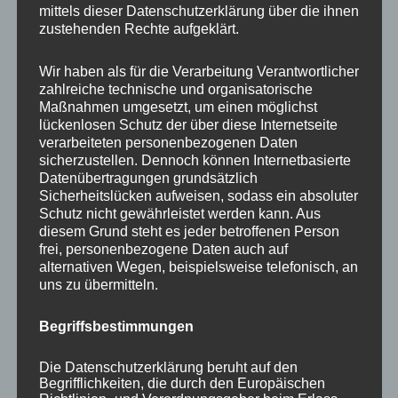
mittels dieser Datenschutzerklärung über die ihnen
zustehenden Rechte aufgeklärt.
Wir haben als für die Verarbeitung Verantwortlicher
NEWS ABONNIEREN?
zahlreiche technische und organisatorische
Maßnahmen umgesetzt, um einen möglichst
Your email:
lückenlosen Schutz der über diese Internetseite
verarbeiteten personenbezogenen Daten
sicherzustellen. Dennoch können Internetbasierte
Datenübertragungen grundsätzlich
Sicherheitslücken aufweisen, sodass ein absoluter
Schutz nicht gewährleistet werden kann. Aus
diesem Grund steht es jeder betroffenen Person
frei, personenbezogene Daten auch auf
alternativen Wegen, beispielsweise telefonisch, an
uns zu übermitteln.
KATEGORIEN
Begriffsbestimmungen
Aktuelle Fakten und Umfragen
Die Datenschutzerklärung beruht auf den
Begrifflichkeiten, die durch den Europäischen
Aktuelles vom MP