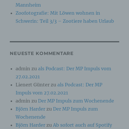
Kennung wie einem Namen, zu einer
Mannheim
Kennnummer, zu Standortdaten, zu einer
Zoofotografie: Mit Löwen wohnen in
Online-Kennung oder zu einem oder mehreren
besonderen Merkmalen, die Ausdruck der
Schwerin: Teil 3/3 – Zootiere haben Urlaub
physischen, physiologischen, genetischen,
psychischen, wirtschaftlichen, kulturellen oder
sozialen Identität dieser natürlichen Person
sind, identifiziert werden kann.
NEUESTE KOMMENTARE
b) betroffene Person
admin
zu
als Podcast: Der MP Impuls vom
Betroffene Person ist jede identifizierte oder
27.02.2021
identifizierbare natürliche Person, deren
personenbezogene Daten von dem für die
Lienert Günter
zu
als Podcast: Der MP
Verarbeitung Verantwortlichen verarbeitet
werden.
Impuls vom 27.02.2021
admin
zu
Der MP Impuls zum Wochenende
Björn Harder
zu
Der MP Impuls zum
c) Verarbeitung
Wochenende
Verarbeitung ist jeder mit oder ohne Hilfe
Björn Harder
zu
Ab sofort auch auf Spotify
automatisierter Verfahren ausgeführte Vorgang