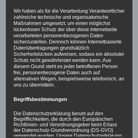
Your email:
Wir haben als für die Verarbeitung Verantwortlicher
zahlreiche technische und organisatorische
Maßnahmen umgesetzt, um einen möglichst
lückenlosen Schutz der über diese Internetseite
verarbeiteten personenbezogenen Daten
sicherzustellen. Dennoch können Internetbasierte
Datenübertragungen grundsätzlich
Sicherheitslücken aufweisen, sodass ein absoluter
Schutz nicht gewährleistet werden kann. Aus
diesem Grund steht es jeder betroffenen Person
KATEGORIEN
frei, personenbezogene Daten auch auf
alternativen Wegen, beispielsweise telefonisch, an
uns zu übermitteln.
Aktuelle Fakten und Umfragen
Aktuelles vom MP
Begriffsbestimmungen
Allgemein
Impulse zur persönlichen Reflexion
Die Datenschutzerklärung beruht auf den
Begrifflichkeiten, die durch den Europäischen
Naturfoto-Blog
Richtlinien- und Verordnungsgeber beim Erlass
Training und Coaching
der Datenschutz-Grundverordnung (DS-GVO)
verwendet wurden. Unsere Datenschutzerklärung