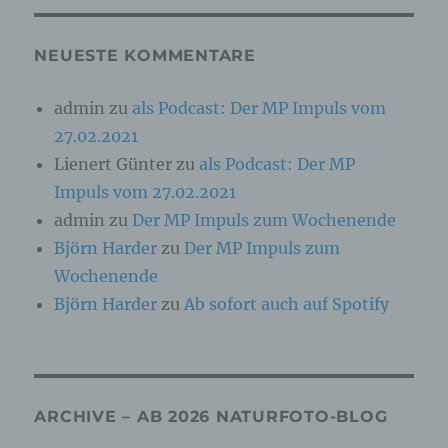
Online-Kennung oder zu einem oder mehreren
besonderen Merkmalen, die Ausdruck der
physischen, physiologischen, genetischen,
NEUESTE KOMMENTARE
psychischen, wirtschaftlichen, kulturellen oder
sozialen Identität dieser natürlichen Person
sind, identifiziert werden kann.
admin
zu
als Podcast: Der MP Impuls vom
27.02.2021
b) betroffene Person
Lienert Günter
zu
als Podcast: Der MP
Impuls vom 27.02.2021
Betroffene Person ist jede identifizierte oder
admin
zu
Der MP Impuls zum Wochenende
identifizierbare natürliche Person, deren
personenbezogene Daten von dem für die
Björn Harder
zu
Der MP Impuls zum
Verarbeitung Verantwortlichen verarbeitet
werden.
Wochenende
Björn Harder
zu
Ab sofort auch auf Spotify
c) Verarbeitung
Verarbeitung ist jeder mit oder ohne Hilfe
automatisierter Verfahren ausgeführte Vorgang
ARCHIVE – AB 2026 NATURFOTO-BLOG
oder jede solche Vorgangsreihe im
Zusammenhang mit personenbezogenen Daten