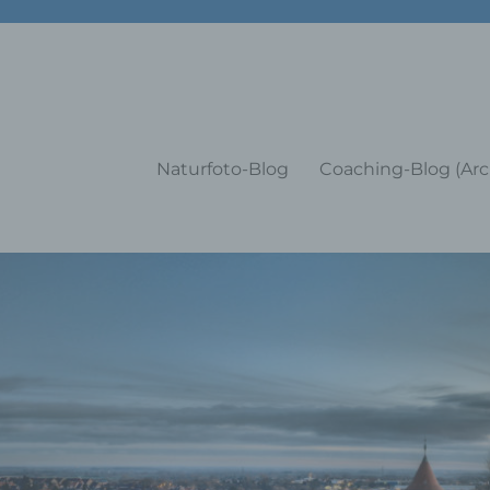
g Training Coaching Impulsvo
Naturfoto-Blog
Coaching-Blog (Arc