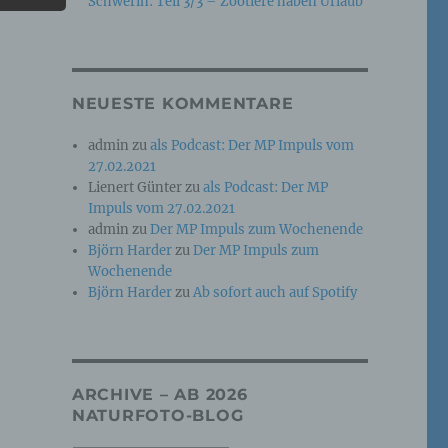
Schwerin: Teil 3/3 – Zootiere haben Urlaub
e
che
NEUESTE KOMMENTARE
ummer,
admin
zu
als Podcast: Der MP Impuls vom
rellen
27.02.2021
Lienert Günter
zu
als Podcast: Der MP
Impuls vom 27.02.2021
admin
zu
Der MP Impuls zum Wochenende
Björn Harder
zu
Der MP Impuls zum
Wochenende
Björn Harder
zu
Ab sofort auch auf Spotify
iche
tung
ARCHIVE – AB 2026
NATURFOTO-BLOG