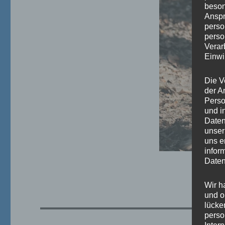
beson
Anspr
perso
perso
Verar
Einwi
Die V
der A
Perso
und i
Daten
unser
uns e
infor
Daten
Wir h
und o
lücke
perso