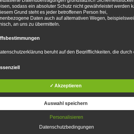
netbasierte Datenübertragungen grundsätzlich Sicherheitslücke
isen, sodass ein absoluter Schutz nicht gewährleistet werden k
tar abzugeben.
iesem Grund steht es jeder betroffenen Person frei,
nenbezogene Daten auch auf alternativen Wegen, beispielswe
onisch, an uns zu übermitteln.
u reduzieren.
Erfahre, wie deine Kommentardaten
iffsbestimmungen
atenschutzerklärung beruht auf den Begrifflichkeiten, die durch
äischen Richtlinien- und Verordnungsgeber beim Erlass der
schutz-Grundverordnung (DS-GVO) verwendet wurden. Unser
ssenziell
schutzerklärung soll sowohl für die Öffentlichkeit als auch für u
n und Geschäftspartner einfach lesbar und verständlich sein.
zu gewährleisten, möchten wir vorab die verwendeten
flichkeiten erläutern.
✓ Akzeptieren
erwenden in dieser Datenschutzerklärung unter anderem die
Auswahl speichern
nden Begriffe:
Personalisieren
Datenschutzbedingungen
 personenbezogene Daten