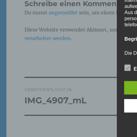
Inter
Schreibe einen Kommentar
aufwe
Du musst
angemeldet
sein, um einen Kommen
Aus d
perso
telef
Diese Website verwendet Akismet, um Spam z
verarbeitet werden.
Begr
Die D
Europ
Daten
E
Daten
Kunde
dies 
Beitragsnavigation
Begrif
VERÖFFENTLICHT IN
IMG_4907_mL
Wir v
folge
a)