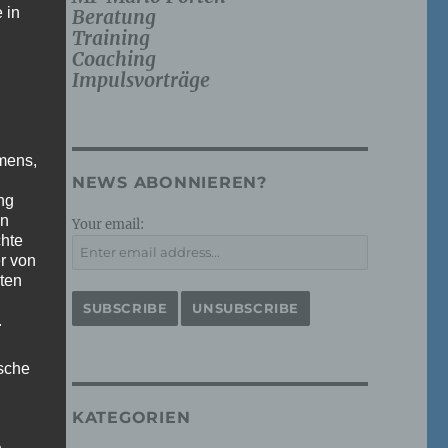
 in
Beratung
Training
Coaching
Impulsvorträge
mens,
NEWS ABONNIEREN?
ng
en
Your email:
chte
r von
ten
.
ische
KATEGORIEN