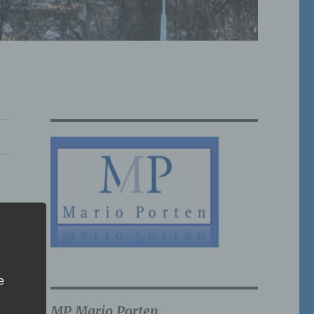
e
MP Mario Porten