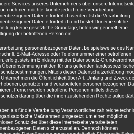
dere Services unseres Unternehmens über unsere Internetseite
uch nehmen möchte, könnte jedoch eine Verarbeitung
nenbezogener Daten erforderlich werden. Ist die Verarbeitung
nenbezogener Daten erforderlich und besteht für eine solche
beitung keine gesetzliche Grundlage, holen wir generell eine
lligung der betroffenen Person ein.
erarbeitung personenbezogener Daten, beispielsweise des Na
nschrift, E-Mail-Adresse oder Telefonnummer einer betroffenen
n, erfolgt stets im Einklang mit der Datenschutz-Grundverordnu
n Übereinstimmung mit den für uns geltenden landesspezifisch
schutzbestimmungen. Mittels dieser Datenschutzerklärung mö
 Unternehmen die Öffentlichkeit über Art, Umfang und Zweck de
rhobenen, genutzten und verarbeiteten personenbezogenen Da
mieren. Ferner werden betroffene Personen mittels dieser
schutzerklärung über die ihnen zustehenden Rechte aufgeklärt
aben als für die Verarbeitung Verantwortlicher zahlreiche techn
rganisatorische Maßnahmen umgesetzt, um einen möglichst
nlosen Schutz der über diese Internetseite verarbeiteten
nenbezogenen Daten sicherzustellen. Dennoch können