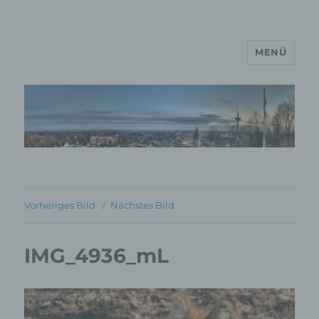
MENÜ
MP Mario Porten Beratung
Training Coaching
Impulsvorträge
Vorheriges Bild
Nächstes Bild
IMG_4936_mL