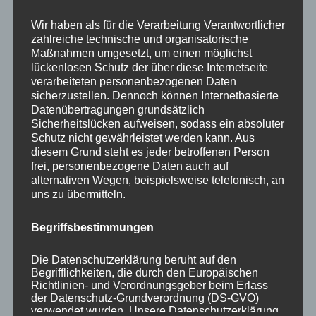
Your email:
Wir haben als für die Verarbeitung Verantwortlicher
zahlreiche technische und organisatorische
Maßnahmen umgesetzt, um einen möglichst
lückenlosen Schutz der über diese Internetseite
verarbeiteten personenbezogenen Daten
sicherzustellen. Dennoch können Internetbasierte
Datenübertragungen grundsätzlich
Sicherheitslücken aufweisen, sodass ein absoluter
Schutz nicht gewährleistet werden kann. Aus
diesem Grund steht es jeder betroffenen Person
KATEGORIEN
frei, personenbezogene Daten auch auf
alternativen Wegen, beispielsweise telefonisch, an
uns zu übermitteln.
Aktuelle Fakten und Umfragen
Aktuelles vom MP
Begriffsbestimmungen
Allgemein
Impulse zur persönlichen Reflexion
Die Datenschutzerklärung beruht auf den
Begrifflichkeiten, die durch den Europäischen
Naturfoto-Blog
Richtlinien- und Verordnungsgeber beim Erlass
Training und Coaching
der Datenschutz-Grundverordnung (DS-GVO)
verwendet wurden. Unsere Datenschutzerklärung