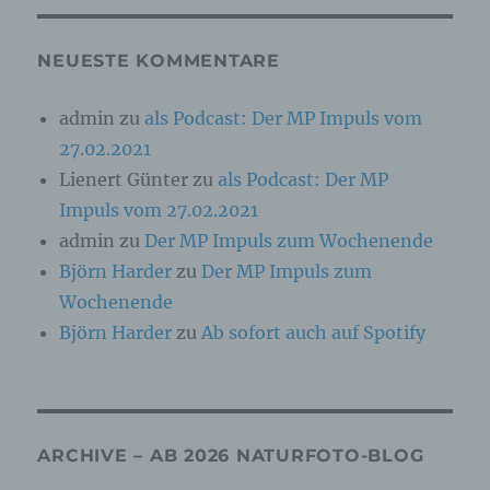
Online-Kennung oder zu einem oder mehreren
besonderen Merkmalen, die Ausdruck der
physischen, physiologischen, genetischen,
NEUESTE KOMMENTARE
psychischen, wirtschaftlichen, kulturellen oder
sozialen Identität dieser natürlichen Person
sind, identifiziert werden kann.
admin
zu
als Podcast: Der MP Impuls vom
27.02.2021
b) betroffene Person
Lienert Günter
zu
als Podcast: Der MP
Impuls vom 27.02.2021
Betroffene Person ist jede identifizierte oder
admin
zu
Der MP Impuls zum Wochenende
identifizierbare natürliche Person, deren
personenbezogene Daten von dem für die
Björn Harder
zu
Der MP Impuls zum
Verarbeitung Verantwortlichen verarbeitet
werden.
Wochenende
Björn Harder
zu
Ab sofort auch auf Spotify
c) Verarbeitung
Verarbeitung ist jeder mit oder ohne Hilfe
automatisierter Verfahren ausgeführte Vorgang
ARCHIVE – AB 2026 NATURFOTO-BLOG
oder jede solche Vorgangsreihe im
Zusammenhang mit personenbezogenen Daten