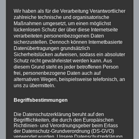
Your email:
Wir haben als für die Verarbeitung Verantwortlicher
zahlreiche technische und organisatorische
Maßnahmen umgesetzt, um einen möglichst
lückenlosen Schutz der über diese Internetseite
verarbeiteten personenbezogenen Daten
sicherzustellen. Dennoch können Internetbasierte
Datenübertragungen grundsätzlich
Sicherheitslücken aufweisen, sodass ein absoluter
Schutz nicht gewährleistet werden kann. Aus
diesem Grund steht es jeder betroffenen Person
KATEGORIEN
frei, personenbezogene Daten auch auf
alternativen Wegen, beispielsweise telefonisch, an
uns zu übermitteln.
Aktuelle Fakten und Umfragen
Aktuelles vom MP
Begriffsbestimmungen
Allgemein
Impulse zur persönlichen Reflexion
Die Datenschutzerklärung beruht auf den
Begrifflichkeiten, die durch den Europäischen
Naturfoto-Blog
Richtlinien- und Verordnungsgeber beim Erlass
Training und Coaching
der Datenschutz-Grundverordnung (DS-GVO)
verwendet wurden. Unsere Datenschutzerklärung