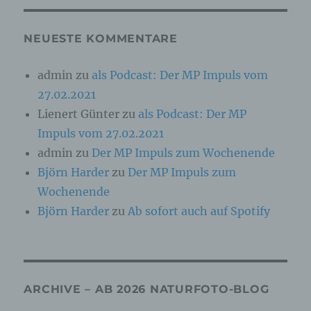
Online-Kennung oder zu einem oder mehreren
besonderen Merkmalen, die Ausdruck der
physischen, physiologischen, genetischen,
NEUESTE KOMMENTARE
psychischen, wirtschaftlichen, kulturellen oder
sozialen Identität dieser natürlichen Person
sind, identifiziert werden kann.
admin
zu
als Podcast: Der MP Impuls vom
27.02.2021
b) betroffene Person
Lienert Günter
zu
als Podcast: Der MP
Impuls vom 27.02.2021
Betroffene Person ist jede identifizierte oder
admin
zu
Der MP Impuls zum Wochenende
identifizierbare natürliche Person, deren
personenbezogene Daten von dem für die
Björn Harder
zu
Der MP Impuls zum
Verarbeitung Verantwortlichen verarbeitet
werden.
Wochenende
Björn Harder
zu
Ab sofort auch auf Spotify
c) Verarbeitung
Verarbeitung ist jeder mit oder ohne Hilfe
automatisierter Verfahren ausgeführte Vorgang
ARCHIVE – AB 2026 NATURFOTO-BLOG
oder jede solche Vorgangsreihe im
Zusammenhang mit personenbezogenen Daten