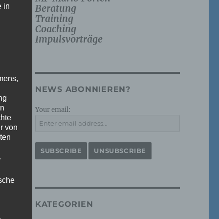
 in
Beratung
Training
Coaching
Impulsvorträge
mens,
NEWS ABONNIEREN?
ng
en
Your email:
chte
r von
ten
.
ische
KATEGORIEN