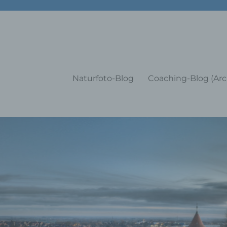
g Training Coaching Impulsvo
Naturfoto-Blog
Coaching-Blog (Arc