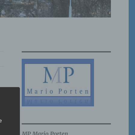
e
MP Mario Porten