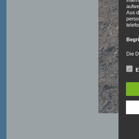
Inter
aufwe
Aus d
perso
telef
Begr
Die D
Europ
Daten
E
Daten
Kunde
dies 
Begrif
Wir v
folge
a)