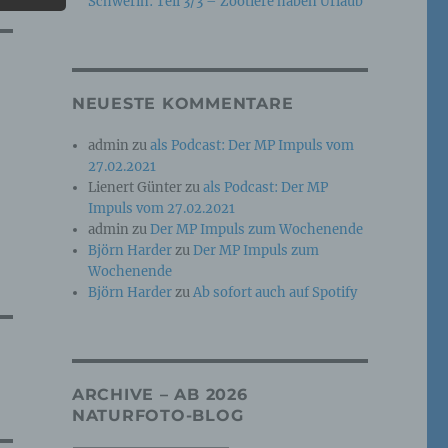
Schwerin: Teil 3/3 – Zootiere haben Urlaub
e
che
NEUESTE KOMMENTARE
ummer,
admin
zu
als Podcast: Der MP Impuls vom
rellen
27.02.2021
Lienert Günter
zu
als Podcast: Der MP
Impuls vom 27.02.2021
admin
zu
Der MP Impuls zum Wochenende
Björn Harder
zu
Der MP Impuls zum
Wochenende
Björn Harder
zu
Ab sofort auch auf Spotify
iche
tung
ARCHIVE – AB 2026
NATURFOTO-BLOG