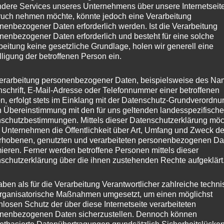
dere Services unseres Unternehmens über unsere Internetseite
uch nehmen möchte, könnte jedoch eine Verarbeitung
nenbezogener Daten erforderlich werden. Ist die Verarbeitung
nenbezogener Daten erforderlich und besteht für eine solche
beitung keine gesetzliche Grundlage, holen wir generell eine
lligung der betroffenen Person ein.
erarbeitung personenbezogener Daten, beispielsweise des Na
nschrift, E-Mail-Adresse oder Telefonnummer einer betroffenen
n, erfolgt stets im Einklang mit der Datenschutz-Grundverordnu
n Übereinstimmung mit den für uns geltenden landesspezifisch
schutzbestimmungen. Mittels dieser Datenschutzerklärung mö
 Unternehmen die Öffentlichkeit über Art, Umfang und Zweck de
rhobenen, genutzten und verarbeiteten personenbezogenen Da
mieren. Ferner werden betroffene Personen mittels dieser
schutzerklärung über die ihnen zustehenden Rechte aufgeklärt
aben als für die Verarbeitung Verantwortlicher zahlreiche techn
rganisatorische Maßnahmen umgesetzt, um einen möglichst
nlosen Schutz der über diese Internetseite verarbeiteten
nenbezogenen Daten sicherzustellen. Dennoch können