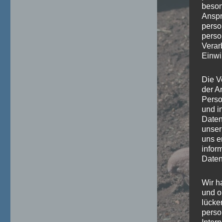
beson
Anspr
perso
perso
Verar
Einwi
Die V
der A
Perso
und i
Daten
unser
uns e
infor
Daten
Wir h
und o
lücke
perso