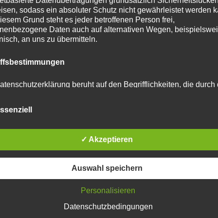
netbasierte Datenübertragungen grundsätzlich Sicherheitslücke
isen, sodass ein absoluter Schutz nicht gewährleistet werden k
iesem Grund steht es jeder betroffenen Person frei,
nenbezogene Daten auch auf alternativen Wegen, beispielswe
onisch, an uns zu übermitteln.
iffsbestimmungen
atenschutzerklärung beruht auf den Begrifflichkeiten, die durch
äischen Richtlinien- und Verordnungsgeber beim Erlass der
schutz-Grundverordnung (DS-GVO) verwendet wurden. Unser
ssenziell
schutzerklärung soll sowohl für die Öffentlichkeit als auch für u
n und Geschäftspartner einfach lesbar und verständlich sein.
zu gewährleisten, möchten wir vorab die verwendeten
flichkeiten erläutern.
✓ Akzeptieren
erwenden in dieser Datenschutzerklärung unter anderem die
Auswahl speichern
nden Begriffe:
Personalisieren
Datenschutzbedingungen
 personenbezogene Daten