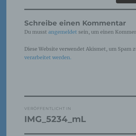
Pe
ide
Schreibe einen Kommentar
„be
Pe
Du musst
angemeldet
sein, um einen Kommen
Zu
zu
me
Diese Website verwendet Akismet, um Spam z
ph
ode
verarbeitet werden.
we
b)
Bet
Pe
Beitragsnavigation
Ve
VERÖFFENTLICHT IN
IMG_5234_mL
c)