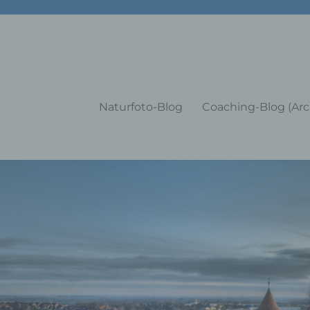
g Training Coaching Impulsvo
Naturfoto-Blog
Coaching-Blog (Arc