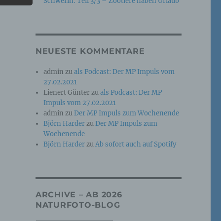
Schwerin: Teil 3/3 – Zootiere haben Urlaub
e
che
NEUESTE KOMMENTARE
ummer,
admin
zu
als Podcast: Der MP Impuls vom
rellen
27.02.2021
Lienert Günter
zu
als Podcast: Der MP
Impuls vom 27.02.2021
admin
zu
Der MP Impuls zum Wochenende
Björn Harder
zu
Der MP Impuls zum
Wochenende
Björn Harder
zu
Ab sofort auch auf Spotify
iche
tung
ARCHIVE – AB 2026
NATURFOTO-BLOG