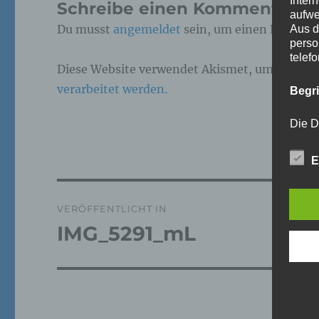
Inter
Schreibe einen Kommentar
aufwe
Du musst
angemeldet
sein, um einen Kommen
Aus d
perso
telef
Diese Website verwendet Akismet, um Spam z
verarbeitet werden.
Begr
Die D
Europ
Daten
E
Daten
Kunde
dies 
Beitragsnavigation
Begrif
VERÖFFENTLICHT IN
IMG_5291_mL
Wir v
folge
a)