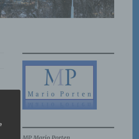
e
MP Mario Porten