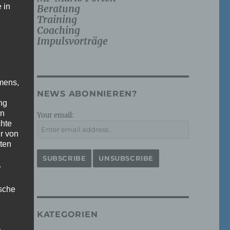
 in
Beratung
Training
Coaching
Impulsvorträge
mens,
NEWS ABONNIEREN?
ng
en
Your email:
chte
r von
ten
.
ische
KATEGORIEN