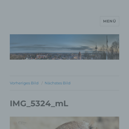
MENÜ
MP Mario Porten Beratung
Training Coaching
Impulsvorträge
Vorheriges Bild
Nächstes Bild
IMG_5324_mL