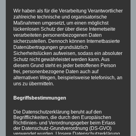
Your email:
Wir haben als für die Verarbeitung Verantwortlicher
zahlreiche technische und organisatorische
Maßnahmen umgesetzt, um einen möglichst
lückenlosen Schutz der über diese Internetseite
verarbeiteten personenbezogenen Daten
sicherzustellen. Dennoch können Internetbasierte
Datenübertragungen grundsätzlich
Sicherheitslücken aufweisen, sodass ein absoluter
Schutz nicht gewährleistet werden kann. Aus
diesem Grund steht es jeder betroffenen Person
KATEGORIEN
frei, personenbezogene Daten auch auf
alternativen Wegen, beispielsweise telefonisch, an
uns zu übermitteln.
Aktuelle Fakten und Umfragen
Aktuelles vom MP
Begriffsbestimmungen
Allgemein
Impulse zur persönlichen Reflexion
Die Datenschutzerklärung beruht auf den
Begrifflichkeiten, die durch den Europäischen
Naturfoto-Blog
Richtlinien- und Verordnungsgeber beim Erlass
Training und Coaching
der Datenschutz-Grundverordnung (DS-GVO)
verwendet wurden. Unsere Datenschutzerklärung