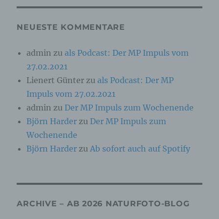
Online-Kennung oder zu einem oder mehreren
besonderen Merkmalen, die Ausdruck der
physischen, physiologischen, genetischen,
NEUESTE KOMMENTARE
psychischen, wirtschaftlichen, kulturellen oder
sozialen Identität dieser natürlichen Person
sind, identifiziert werden kann.
admin
zu
als Podcast: Der MP Impuls vom
27.02.2021
b) betroffene Person
Lienert Günter
zu
als Podcast: Der MP
Impuls vom 27.02.2021
Betroffene Person ist jede identifizierte oder
admin
zu
Der MP Impuls zum Wochenende
identifizierbare natürliche Person, deren
personenbezogene Daten von dem für die
Björn Harder
zu
Der MP Impuls zum
Verarbeitung Verantwortlichen verarbeitet
werden.
Wochenende
Björn Harder
zu
Ab sofort auch auf Spotify
c) Verarbeitung
Verarbeitung ist jeder mit oder ohne Hilfe
automatisierter Verfahren ausgeführte Vorgang
ARCHIVE – AB 2026 NATURFOTO-BLOG
oder jede solche Vorgangsreihe im
Zusammenhang mit personenbezogenen Daten