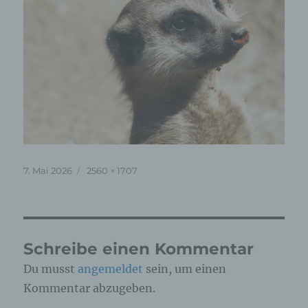
Veröffentlicht
Originalgröße
7. Mai 2026
2560 × 1707
am
Schreibe einen Kommentar
Du musst
angemeldet
sein, um einen
Kommentar abzugeben.