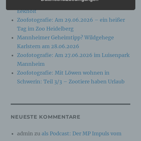
Folgenden „betroffene Person") beziehen. Als
Zoofotografie: Am 13.07.2026 im Wildpark
identifizierbar wird eine natürliche Person
Eekholt
angesehen, die direkt oder indirekt,
insbesondere mittels Zuordnung zu einer
Zoofotografie: Am 29.06.2026 – ein heißer
Kennung wie einem Namen, zu einer
Tag im Zoo Heidelberg
Kennnummer, zu Standortdaten, zu einer
Online-Kennung oder zu einem oder mehreren
Mannheimer Geheimtipp? Wildgehege
besonderen Merkmalen, die Ausdruck der
Karlstern am 28.06.2026
physischen, physiologischen, genetischen,
psychischen, wirtschaftlichen, kulturellen oder
Zoofotografie: Am 27.06.2026 im Luisenpark
sozialen Identität dieser natürlichen Person
Mannheim
sind, identifiziert werden kann.
Zoofotografie: Mit Löwen wohnen in
Schwerin: Teil 3/3 – Zootiere haben Urlaub
b) betroffene Person
Betroffene Person ist jede identifizierte oder
identifizierbare natürliche Person, deren
personenbezogene Daten von dem für die
Verarbeitung Verantwortlichen verarbeitet
NEUESTE KOMMENTARE
werden.
admin
zu
als Podcast: Der MP Impuls vom