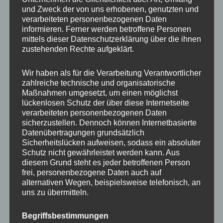
und Zweck der von uns erhobenen, genutzten und
MP Mario Porten
verarbeiteten personenbezogenen Daten
informieren. Ferner werden betroffene Personen
Beratung
mittels dieser Datenschutzerklärung über die ihnen
Training
zustehenden Rechte aufgeklärt.
Coaching
Wir haben als für die Verarbeitung Verantwortlicher
Impulsvorträge
zahlreiche technische und organisatorische
Maßnahmen umgesetzt, um einen möglichst
lückenlosen Schutz der über diese Internetseite
verarbeiteten personenbezogenen Daten
sicherzustellen. Dennoch können Internetbasierte
Datenübertragungen grundsätzlich
NEWS ABONNIEREN?
Sicherheitslücken aufweisen, sodass ein absoluter
Schutz nicht gewährleistet werden kann. Aus
Your email:
diesem Grund steht es jeder betroffenen Person
frei, personenbezogene Daten auch auf
alternativen Wegen, beispielsweise telefonisch, an
uns zu übermitteln.
Begriffsbestimmungen