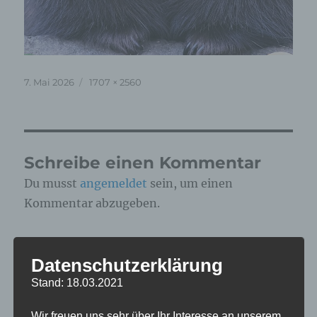
Veröffentlicht
Originalgröße
7. Mai 2026
1707 × 2560
am
Schreibe einen Kommentar
Du musst
angemeldet
sein, um einen
Kommentar abzugeben.
Diese Website verwendet Akismet, um Spam zu
Datenschutzerklärung
reduzieren.
Erfahre, wie deine
Kommentardaten verarbeitet werden.
Stand: 18.03.2021
Wir freuen uns sehr über Ihr Interesse an unserem