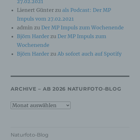
c) Verarbeitung
27.02.2021
Lienert Günter
zu
als Podcast: Der MP
Verarbeitung ist jeder mit oder ohne Hilfe
Impuls vom 27.02.2021
automatisierter Verfahren ausgeführte Vorgang
oder jede solche Vorgangsreihe im
admin
zu
Der MP Impuls zum Wochenende
Zusammenhang mit personenbezogenen Daten
Björn Harder
zu
Der MP Impuls zum
wie das Erheben, das Erfassen, die
Organisation, das Ordnen, die Speicherung, die
Wochenende
Anpassung oder Veränderung, das Auslesen,
Björn Harder
zu
Ab sofort auch auf Spotify
das Abfragen, die Verwendung, die Offenlegung
durch Übermittlung, Verbreitung oder eine
andere Form der Bereitstellung, den Abgleich
oder die Verknüpfung, die Einschränkung, das
Löschen oder die Vernichtung.
ARCHIVE – AB 2026 NATURFOTO-BLOG
d) Einschränkung der Verarbeitung
Archive
Einschränkung der Verarbeitung ist die
–
Markierung gespeicherter personenbezogener
ab
Daten mit dem Ziel, ihre künftige Verarbeitung
einzuschränken.
2026
Naturfoto-Blog
Naturfoto-