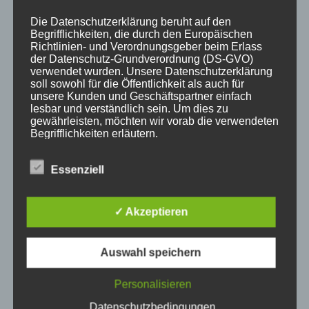
Die Datenschutzerklärung beruht auf den
Begrifflichkeiten, die durch den Europäischen
Richtlinien- und Verordnungsgeber beim Erlass
der Datenschutz-Grundverordnung (DS-GVO)
KATEGORIEN
verwendet wurden. Unsere Datenschutzerklärung
soll sowohl für die Öffentlichkeit als auch für
unsere Kunden und Geschäftspartner einfach
Aktuelle Fakten und Umfragen
lesbar und verständlich sein. Um dies zu
gewährleisten, möchten wir vorab die verwendeten
Aktuelles vom MP
Begrifflichkeiten erläutern.
Allgemein
Impulse zur persönlichen Reflexion
Wir verwenden in dieser Datenschutzerklärung
Essenziell
unter anderem die folgenden Begriffe:
Naturfoto-Blog
Training und Coaching
✓ Akzeptieren
a) personenbezogene Daten
Auswahl speichern
Personenbezogene Daten sind alle
NEUESTE BEITRÄGE
Personalisieren
Informationen, die sich auf eine identifizierte
oder identifizierbare natürliche Person (im
Datenschutzbedingungen