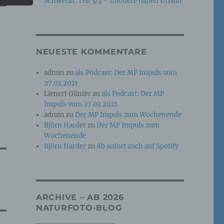
Schwerin: Teil 3/3 – Zootiere haben Urlaub
e
che
NEUESTE KOMMENTARE
ummer,
admin
zu
als Podcast: Der MP Impuls vom
rellen
27.02.2021
Lienert Günter
zu
als Podcast: Der MP
Impuls vom 27.02.2021
admin
zu
Der MP Impuls zum Wochenende
Björn Harder
zu
Der MP Impuls zum
Wochenende
Björn Harder
zu
Ab sofort auch auf Spotify
iche
tung
ARCHIVE – AB 2026
NATURFOTO-BLOG