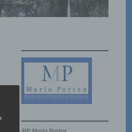
e
MP Mario Porten