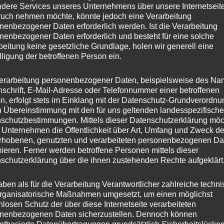
dere Services unseres Unternehmens über unsere Internetseite
uch nehmen möchte, könnte jedoch eine Verarbeitung
nenbezogener Daten erforderlich werden. Ist die Verarbeitung
nenbezogener Daten erforderlich und besteht für eine solche
beitung keine gesetzliche Grundlage, holen wir generell eine
lligung der betroffenen Person ein.
erarbeitung personenbezogener Daten, beispielsweise des Na
nschrift, E-Mail-Adresse oder Telefonnummer einer betroffenen
n, erfolgt stets im Einklang mit der Datenschutz-Grundverordnu
n Übereinstimmung mit den für uns geltenden landesspezifisch
schutzbestimmungen. Mittels dieser Datenschutzerklärung mö
 Unternehmen die Öffentlichkeit über Art, Umfang und Zweck de
rhobenen, genutzten und verarbeiteten personenbezogenen Da
mieren. Ferner werden betroffene Personen mittels dieser
schutzerklärung über die ihnen zustehenden Rechte aufgeklärt
aben als für die Verarbeitung Verantwortlicher zahlreiche techn
rganisatorische Maßnahmen umgesetzt, um einen möglichst
nlosen Schutz der über diese Internetseite verarbeiteten
nenbezogenen Daten sicherzustellen. Dennoch können