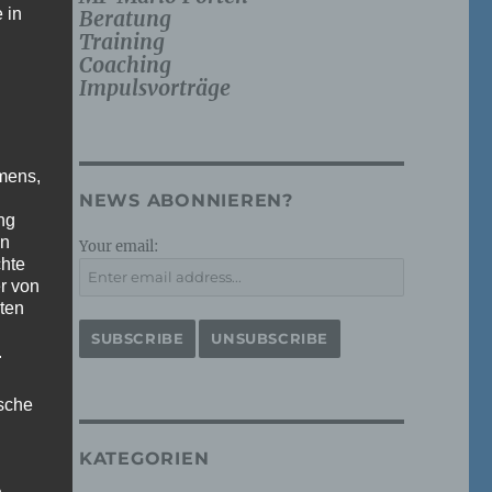
 in
Beratung
Training
Coaching
Impulsvorträge
mens,
NEWS ABONNIEREN?
ng
en
Your email:
chte
r von
ten
.
ische
KATEGORIEN