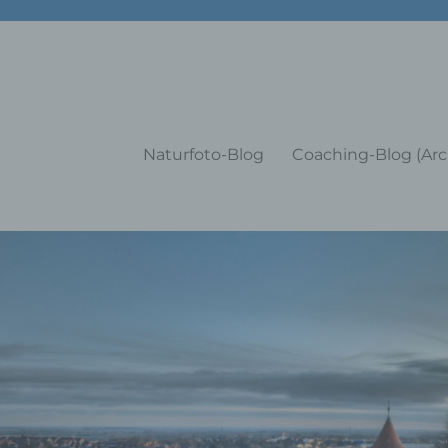
g Training Coaching Impulsvo
Naturfoto-Blog
Coaching-Blog (Arc