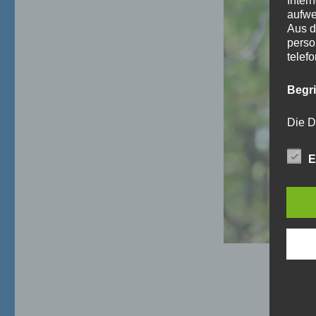
Inter
aufwe
Aus d
perso
telef
Begr
Die D
Europ
Daten
E
Daten
Kunde
dies 
Begrif
Wir v
folge
a)