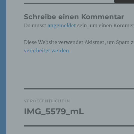
Pe
Schreibe einen Kommentar
ide
„be
Du musst
angemeldet
sein, um einen Kommen
Pe
Zu
zu
Diese Website verwendet Akismet, um Spam z
me
ph
verarbeitet werden.
ode
we
b)
Bet
Beitragsnavigation
Pe
VERÖFFENTLICHT IN
Ve
IMG_5579_mL
c)