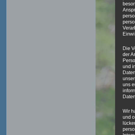
beson
Anspr
perso
perso
Verar
Einwi
Die V
der A
Perso
und i
Daten
unser
uns e
infor
Daten
Wir h
und o
lücke
perso