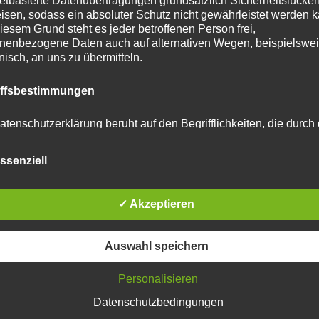
netbasierte Datenübertragungen grundsätzlich Sicherheitslücke
isen, sodass ein absoluter Schutz nicht gewährleistet werden k
iesem Grund steht es jeder betroffenen Person frei,
nenbezogene Daten auch auf alternativen Wegen, beispielswe
onisch, an uns zu übermitteln.
iffsbestimmungen
atenschutzerklärung beruht auf den Begrifflichkeiten, die durch
äischen Richtlinien- und Verordnungsgeber beim Erlass der
schutz-Grundverordnung (DS-GVO) verwendet wurden. Unser
ssenziell
schutzerklärung soll sowohl für die Öffentlichkeit als auch für u
n und Geschäftspartner einfach lesbar und verständlich sein.
zu gewährleisten, möchten wir vorab die verwendeten
flichkeiten erläutern.
✓ Akzeptieren
erwenden in dieser Datenschutzerklärung unter anderem die
Auswahl speichern
nden Begriffe:
Personalisieren
Datenschutzbedingungen
 personenbezogene Daten