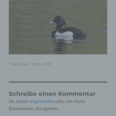
Veröffentlicht
Originalgröße
7. Mai 2026
2560 × 1707
am
Schreibe einen Kommentar
Du musst
angemeldet
sein, um einen
Kommentar abzugeben.