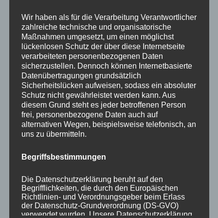
Your email:
Wir haben als für die Verarbeitung Verantwortlicher
zahlreiche technische und organisatorische
Maßnahmen umgesetzt, um einen möglichst
lückenlosen Schutz der über diese Internetseite
verarbeiteten personenbezogenen Daten
sicherzustellen. Dennoch können Internetbasierte
Datenübertragungen grundsätzlich
Sicherheitslücken aufweisen, sodass ein absoluter
Schutz nicht gewährleistet werden kann. Aus
diesem Grund steht es jeder betroffenen Person
KATEGORIEN
frei, personenbezogene Daten auch auf
alternativen Wegen, beispielsweise telefonisch, an
uns zu übermitteln.
Aktuelle Fakten und Umfragen
Aktuelles vom MP
Begriffsbestimmungen
Allgemein
Impulse zur persönlichen Reflexion
Die Datenschutzerklärung beruht auf den
Begrifflichkeiten, die durch den Europäischen
Naturfoto-Blog
Richtlinien- und Verordnungsgeber beim Erlass
Training und Coaching
der Datenschutz-Grundverordnung (DS-GVO)
verwendet wurden. Unsere Datenschutzerklärung