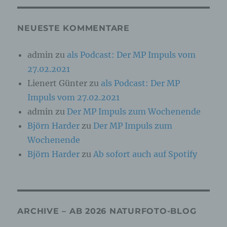
Online-Kennung oder zu einem oder mehreren
besonderen Merkmalen, die Ausdruck der
physischen, physiologischen, genetischen,
NEUESTE KOMMENTARE
psychischen, wirtschaftlichen, kulturellen oder
sozialen Identität dieser natürlichen Person
sind, identifiziert werden kann.
admin
zu
als Podcast: Der MP Impuls vom
27.02.2021
b) betroffene Person
Lienert Günter
zu
als Podcast: Der MP
Impuls vom 27.02.2021
Betroffene Person ist jede identifizierte oder
admin
zu
Der MP Impuls zum Wochenende
identifizierbare natürliche Person, deren
personenbezogene Daten von dem für die
Björn Harder
zu
Der MP Impuls zum
Verarbeitung Verantwortlichen verarbeitet
werden.
Wochenende
Björn Harder
zu
Ab sofort auch auf Spotify
c) Verarbeitung
Verarbeitung ist jeder mit oder ohne Hilfe
automatisierter Verfahren ausgeführte Vorgang
ARCHIVE – AB 2026 NATURFOTO-BLOG
oder jede solche Vorgangsreihe im
Zusammenhang mit personenbezogenen Daten