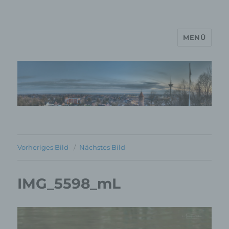
MENÜ
MP Mario Porten Beratung
Training Coaching
Impulsvorträge
Vorheriges Bild
Nächstes Bild
IMG_5598_mL