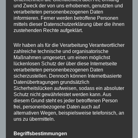
und Zweck der von uns erhobenen, genutzten und
MP Mario Porten
verarbeiteten personenbezogenen Daten
informieren. Ferner werden betroffene Personen
Beratung
mittels dieser Datenschutzerklärung über die ihnen
Training
zustehenden Rechte aufgeklärt.
Coaching
Wir haben als für die Verarbeitung Verantwortlicher
Impulsvorträge
zahlreiche technische und organisatorische
Maßnahmen umgesetzt, um einen möglichst
lückenlosen Schutz der über diese Internetseite
verarbeiteten personenbezogenen Daten
sicherzustellen. Dennoch können Internetbasierte
Datenübertragungen grundsätzlich
NEWS ABONNIEREN?
Sicherheitslücken aufweisen, sodass ein absoluter
Schutz nicht gewährleistet werden kann. Aus
Your email:
diesem Grund steht es jeder betroffenen Person
frei, personenbezogene Daten auch auf
alternativen Wegen, beispielsweise telefonisch, an
uns zu übermitteln.
Begriffsbestimmungen