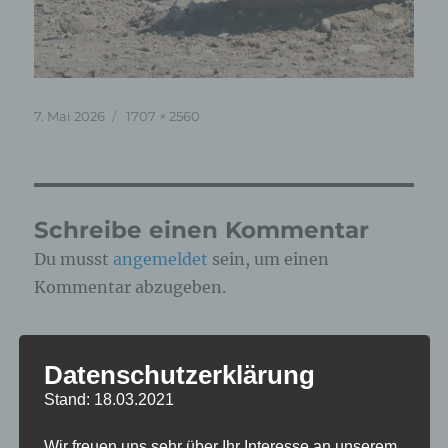
Veröffentlicht
Originalgröße
7. Mai 2026
1707 × 2560
am
Schreibe einen Kommentar
Du musst
angemeldet
sein, um einen
Kommentar abzugeben.
Diese Website verwendet Akismet, um Spam zu
Datenschutzerklärung
reduzieren.
Erfahre, wie deine
Kommentardaten verarbeitet werden.
Stand: 18.03.2021
Wir freuen uns sehr über Ihr Interesse an unserem