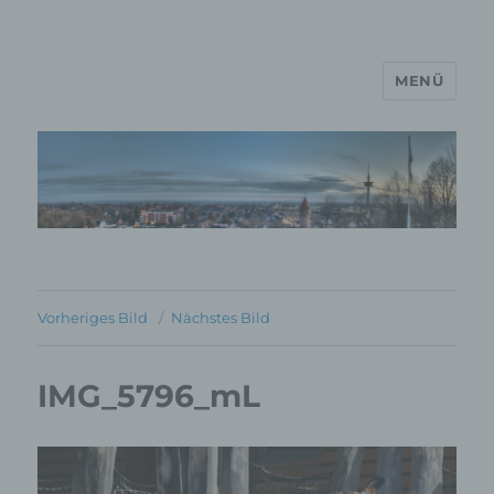
MENÜ
MP Mario Porten Beratung
Training Coaching
Impulsvorträge
Vorheriges Bild
Nächstes Bild
IMG_5796_mL