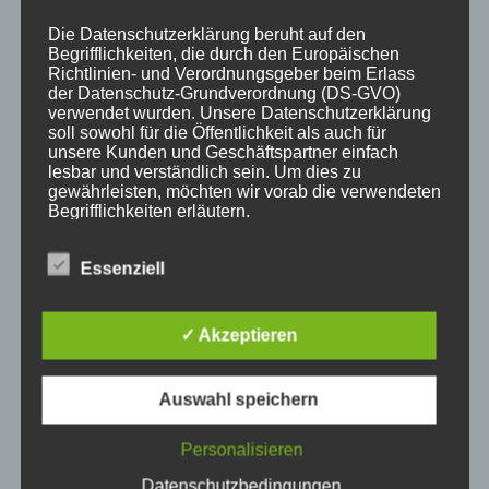
Die Datenschutzerklärung beruht auf den
Begrifflichkeiten, die durch den Europäischen
Richtlinien- und Verordnungsgeber beim Erlass
der Datenschutz-Grundverordnung (DS-GVO)
KATEGORIEN
verwendet wurden. Unsere Datenschutzerklärung
soll sowohl für die Öffentlichkeit als auch für
unsere Kunden und Geschäftspartner einfach
Aktuelle Fakten und Umfragen
lesbar und verständlich sein. Um dies zu
gewährleisten, möchten wir vorab die verwendeten
Aktuelles vom MP
Begrifflichkeiten erläutern.
Allgemein
Impulse zur persönlichen Reflexion
Wir verwenden in dieser Datenschutzerklärung
Essenziell
unter anderem die folgenden Begriffe:
Naturfoto-Blog
Training und Coaching
✓ Akzeptieren
a) personenbezogene Daten
Auswahl speichern
Personenbezogene Daten sind alle
NEUESTE BEITRÄGE
Personalisieren
Informationen, die sich auf eine identifizierte
oder identifizierbare natürliche Person (im
Datenschutzbedingungen