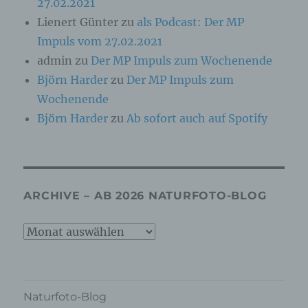
c) Verarbeitung
27.02.2021
Lienert Günter
zu
als Podcast: Der MP
Verarbeitung ist jeder mit oder ohne Hilfe
Impuls vom 27.02.2021
automatisierter Verfahren ausgeführte Vorgang
oder jede solche Vorgangsreihe im
admin
zu
Der MP Impuls zum Wochenende
Zusammenhang mit personenbezogenen Daten
Björn Harder
zu
Der MP Impuls zum
wie das Erheben, das Erfassen, die
Organisation, das Ordnen, die Speicherung, die
Wochenende
Anpassung oder Veränderung, das Auslesen,
Björn Harder
zu
Ab sofort auch auf Spotify
das Abfragen, die Verwendung, die Offenlegung
durch Übermittlung, Verbreitung oder eine
andere Form der Bereitstellung, den Abgleich
oder die Verknüpfung, die Einschränkung, das
Löschen oder die Vernichtung.
ARCHIVE – AB 2026 NATURFOTO-BLOG
d) Einschränkung der Verarbeitung
Archive
Einschränkung der Verarbeitung ist die
–
Markierung gespeicherter personenbezogener
ab
Daten mit dem Ziel, ihre künftige Verarbeitung
einzuschränken.
2026
Naturfoto-Blog
Naturfoto-