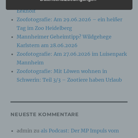
Folgenden „betroffene Person") beziehen. Als
Zoofotografie: Am 13.07.2026 im Wildpark
identifizierbar wird eine natürliche Person
Eekholt
angesehen, die direkt oder indirekt,
insbesondere mittels Zuordnung zu einer
Zoofotografie: Am 29.06.2026 – ein heißer
Kennung wie einem Namen, zu einer
Tag im Zoo Heidelberg
Kennnummer, zu Standortdaten, zu einer
Online-Kennung oder zu einem oder mehreren
Mannheimer Geheimtipp? Wildgehege
besonderen Merkmalen, die Ausdruck der
Karlstern am 28.06.2026
physischen, physiologischen, genetischen,
psychischen, wirtschaftlichen, kulturellen oder
Zoofotografie: Am 27.06.2026 im Luisenpark
sozialen Identität dieser natürlichen Person
Mannheim
sind, identifiziert werden kann.
Zoofotografie: Mit Löwen wohnen in
Schwerin: Teil 3/3 – Zootiere haben Urlaub
b) betroffene Person
Betroffene Person ist jede identifizierte oder
identifizierbare natürliche Person, deren
personenbezogene Daten von dem für die
Verarbeitung Verantwortlichen verarbeitet
NEUESTE KOMMENTARE
werden.
admin
zu
als Podcast: Der MP Impuls vom