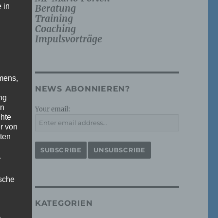
 in
Beratung
Training
Coaching
Impulsvorträge
mens,
NEWS ABONNIEREN?
ng
en
Your email:
chte
r von
ten
.
ische
KATEGORIEN