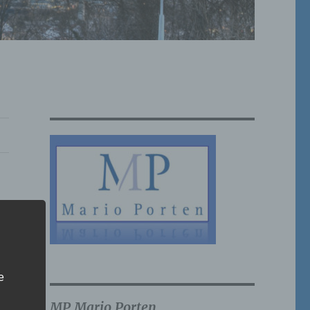
e
MP Mario Porten