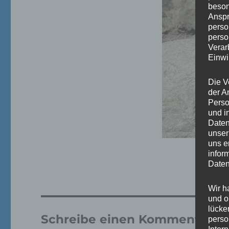
beson
Anspr
perso
perso
Verar
Einwi
Die V
der A
Perso
und i
Daten
unser
uns e
infor
Daten
Wir h
und o
lücke
Schreibe einen Kommentar
perso