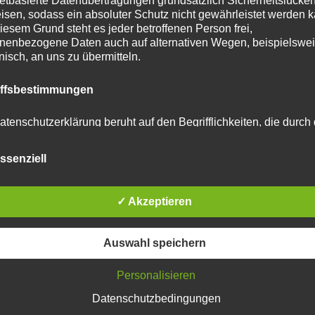
netbasierte Datenübertragungen grundsätzlich Sicherheitslücke
tar abzugeben.
isen, sodass ein absoluter Schutz nicht gewährleistet werden k
iesem Grund steht es jeder betroffenen Person frei,
nenbezogene Daten auch auf alternativen Wegen, beispielswe
u reduzieren.
Erfahre, wie deine Kommentardaten
onisch, an uns zu übermitteln.
iffsbestimmungen
atenschutzerklärung beruht auf den Begrifflichkeiten, die durch
äischen Richtlinien- und Verordnungsgeber beim Erlass der
schutz-Grundverordnung (DS-GVO) verwendet wurden. Unser
ssenziell
schutzerklärung soll sowohl für die Öffentlichkeit als auch für u
n und Geschäftspartner einfach lesbar und verständlich sein.
zu gewährleisten, möchten wir vorab die verwendeten
flichkeiten erläutern.
✓ Akzeptieren
erwenden in dieser Datenschutzerklärung unter anderem die
Auswahl speichern
nden Begriffe:
Personalisieren
Datenschutzbedingungen
 personenbezogene Daten