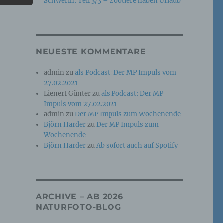
Schwerin: Teil 3/3 – Zootiere haben Urlaub
e
che
NEUESTE KOMMENTARE
ummer,
admin
zu
als Podcast: Der MP Impuls vom
rellen
27.02.2021
Lienert Günter
zu
als Podcast: Der MP
Impuls vom 27.02.2021
admin
zu
Der MP Impuls zum Wochenende
Björn Harder
zu
Der MP Impuls zum
Wochenende
Björn Harder
zu
Ab sofort auch auf Spotify
iche
tung
ARCHIVE – AB 2026
NATURFOTO-BLOG