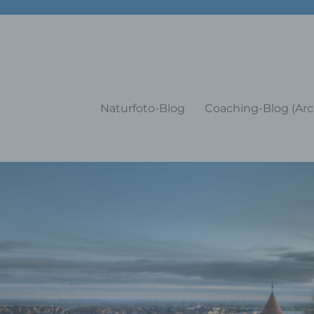
g Training Coaching Impulsvo
Naturfoto-Blog
Coaching-Blog (Arc