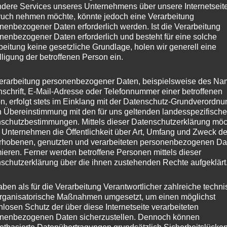
dere Services unseres Unternehmens über unsere Internetseite
uch nehmen möchte, könnte jedoch eine Verarbeitung
nenbezogener Daten erforderlich werden. Ist die Verarbeitung
nenbezogener Daten erforderlich und besteht für eine solche
beitung keine gesetzliche Grundlage, holen wir generell eine
lligung der betroffenen Person ein.
erarbeitung personenbezogener Daten, beispielsweise des Na
nschrift, E-Mail-Adresse oder Telefonnummer einer betroffenen
n, erfolgt stets im Einklang mit der Datenschutz-Grundverordnu
n Übereinstimmung mit den für uns geltenden landesspezifisch
schutzbestimmungen. Mittels dieser Datenschutzerklärung mö
 Unternehmen die Öffentlichkeit über Art, Umfang und Zweck de
rhobenen, genutzten und verarbeiteten personenbezogenen Da
mieren. Ferner werden betroffene Personen mittels dieser
schutzerklärung über die ihnen zustehenden Rechte aufgeklärt
aben als für die Verarbeitung Verantwortlicher zahlreiche techn
rganisatorische Maßnahmen umgesetzt, um einen möglichst
nlosen Schutz der über diese Internetseite verarbeiteten
nenbezogenen Daten sicherzustellen. Dennoch können