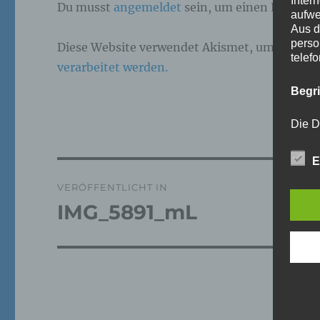
Inter
Du musst
angemeldet
sein, um einen Kommen
aufwe
Aus d
perso
Diese Website verwendet Akismet, um Spam z
telef
verarbeitet werden.
Begr
Die D
Europ
Daten
E
Daten
Beitragsnavigation
Kunde
VERÖFFENTLICHT IN
dies 
Begrif
IMG_5891_mL
Wir v
folge
a)