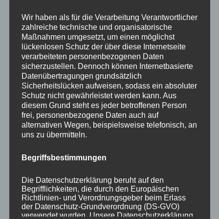
Your email:
Wir haben als für die Verarbeitung Verantwortlicher
zahlreiche technische und organisatorische
Maßnahmen umgesetzt, um einen möglichst
lückenlosen Schutz der über diese Internetseite
verarbeiteten personenbezogenen Daten
sicherzustellen. Dennoch können Internetbasierte
Datenübertragungen grundsätzlich
Sicherheitslücken aufweisen, sodass ein absoluter
Schutz nicht gewährleistet werden kann. Aus
diesem Grund steht es jeder betroffenen Person
KATEGORIEN
frei, personenbezogene Daten auch auf
alternativen Wegen, beispielsweise telefonisch, an
uns zu übermitteln.
Aktuelle Fakten und Umfragen
Aktuelles vom MP
Begriffsbestimmungen
Allgemein
Impulse zur persönlichen Reflexion
Die Datenschutzerklärung beruht auf den
Begrifflichkeiten, die durch den Europäischen
Naturfoto-Blog
Richtlinien- und Verordnungsgeber beim Erlass
Training und Coaching
der Datenschutz-Grundverordnung (DS-GVO)
verwendet wurden. Unsere Datenschutzerklärung