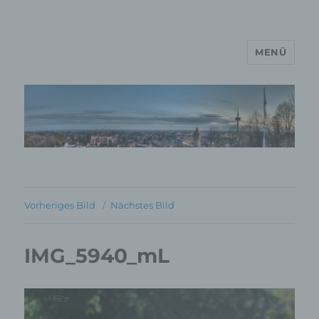
MENÜ
MP Mario Porten Beratung
Training Coaching
Impulsvorträge
Vorheriges Bild
Nächstes Bild
IMG_5940_mL