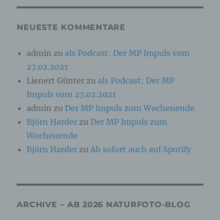
Online-Kennung oder zu einem oder mehreren
besonderen Merkmalen, die Ausdruck der
physischen, physiologischen, genetischen,
NEUESTE KOMMENTARE
psychischen, wirtschaftlichen, kulturellen oder
sozialen Identität dieser natürlichen Person
sind, identifiziert werden kann.
admin
zu
als Podcast: Der MP Impuls vom
27.02.2021
b) betroffene Person
Lienert Günter
zu
als Podcast: Der MP
Impuls vom 27.02.2021
Betroffene Person ist jede identifizierte oder
admin
zu
Der MP Impuls zum Wochenende
identifizierbare natürliche Person, deren
personenbezogene Daten von dem für die
Björn Harder
zu
Der MP Impuls zum
Verarbeitung Verantwortlichen verarbeitet
werden.
Wochenende
Björn Harder
zu
Ab sofort auch auf Spotify
c) Verarbeitung
Verarbeitung ist jeder mit oder ohne Hilfe
automatisierter Verfahren ausgeführte Vorgang
ARCHIVE – AB 2026 NATURFOTO-BLOG
oder jede solche Vorgangsreihe im
Zusammenhang mit personenbezogenen Daten