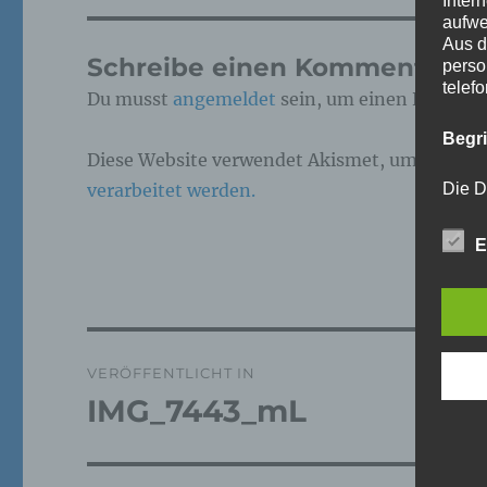
Inter
aufwe
Aus d
Schreibe einen Kommentar
perso
telef
Du musst
angemeldet
sein, um einen Kommen
Begr
Diese Website verwendet Akismet, um Spam z
verarbeitet werden.
Die D
Europ
Daten
E
Daten
Kunde
dies 
Begrif
Beitragsnavigation
Wir v
VERÖFFENTLICHT IN
folge
IMG_7443_mL
a)