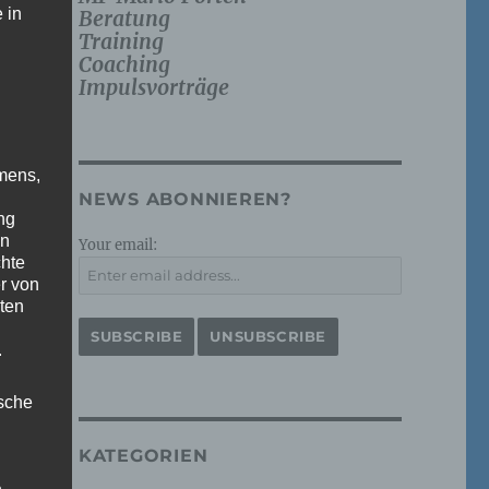
 in
Beratung
Training
Coaching
Impulsvorträge
mens,
NEWS ABONNIEREN?
ng
en
Your email:
chte
r von
ten
.
ische
KATEGORIEN