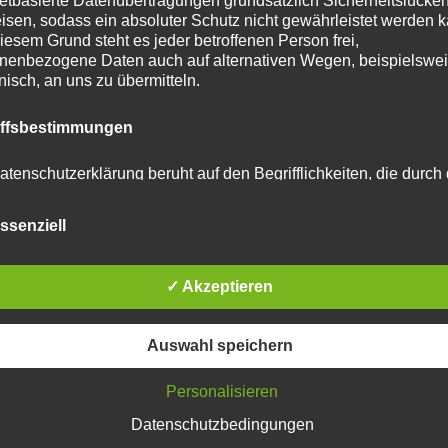
netbasierte Datenübertragungen grundsätzlich Sicherheitslücke
isen, sodass ein absoluter Schutz nicht gewährleistet werden k
iesem Grund steht es jeder betroffenen Person frei,
nenbezogene Daten auch auf alternativen Wegen, beispielswe
onisch, an uns zu übermitteln.
tar abzugeben.
iffsbestimmungen
u reduzieren.
Erfahre, wie deine Kommentardaten
atenschutzerklärung beruht auf den Begrifflichkeiten, die durch
äischen Richtlinien- und Verordnungsgeber beim Erlass der
schutz-Grundverordnung (DS-GVO) verwendet wurden. Unser
ssenziell
schutzerklärung soll sowohl für die Öffentlichkeit als auch für u
n und Geschäftspartner einfach lesbar und verständlich sein.
zu gewährleisten, möchten wir vorab die verwendeten
flichkeiten erläutern.
✓ Akzeptieren
erwenden in dieser Datenschutzerklärung unter anderem die
Auswahl speichern
nden Begriffe:
Personalisieren
Datenschutzbedingungen
 personenbezogene Daten