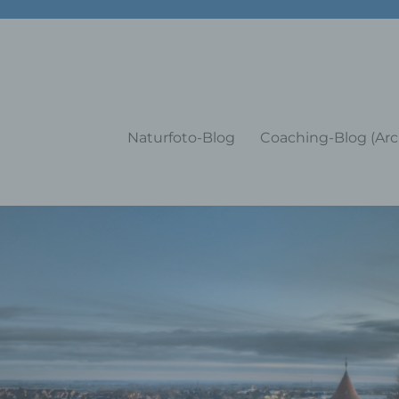
g Training Coaching Impulsvo
Naturfoto-Blog
Coaching-Blog (Arc