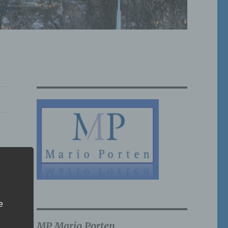
e
MP Mario Porten