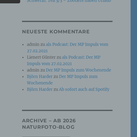
Schwerin: Teil 3/3 – Zootiere haben Urlaub
e
che
NEUESTE KOMMENTARE
ummer,
admin
zu
als Podcast: Der MP Impuls vom
rellen
27.02.2021
Lienert Günter
zu
als Podcast: Der MP
Impuls vom 27.02.2021
admin
zu
Der MP Impuls zum Wochenende
Björn Harder
zu
Der MP Impuls zum
Wochenende
Björn Harder
zu
Ab sofort auch auf Spotify
iche
tung
ARCHIVE – AB 2026
NATURFOTO-BLOG