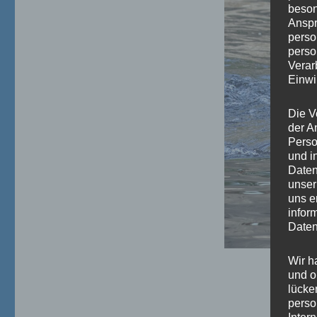
beson
Anspr
perso
perso
Verar
Einwi
Die V
der A
Perso
und i
Daten
unser
uns e
infor
Daten
Wir h
und o
lücke
perso