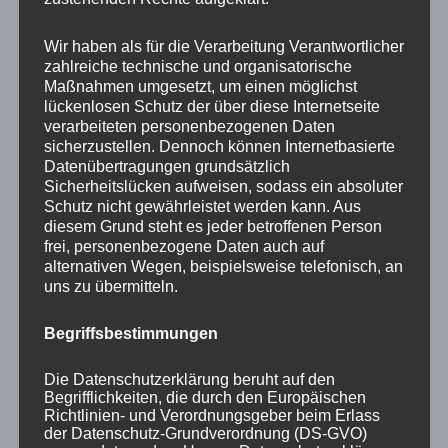
Your email:
Wir haben als für die Verarbeitung Verantwortlicher
zahlreiche technische und organisatorische
Maßnahmen umgesetzt, um einen möglichst
lückenlosen Schutz der über diese Internetseite
verarbeiteten personenbezogenen Daten
sicherzustellen. Dennoch können Internetbasierte
Datenübertragungen grundsätzlich
Sicherheitslücken aufweisen, sodass ein absoluter
Schutz nicht gewährleistet werden kann. Aus
diesem Grund steht es jeder betroffenen Person
frei, personenbezogene Daten auch auf
KATEGORIEN
alternativen Wegen, beispielsweise telefonisch, an
uns zu übermitteln.
Aktuelle Fakten und Umfragen
Begriffsbestimmungen
Aktuelles vom MP
Allgemein
Die Datenschutzerklärung beruht auf den
Impulse zur persönlichen Reflexion
Begrifflichkeiten, die durch den Europäischen
Richtlinien- und Verordnungsgeber beim Erlass
Naturfoto-Blog
der Datenschutz-Grundverordnung (DS-GVO)