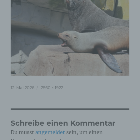
Veröffentlicht
Originalgröße
12. Mai 2026
2560 × 1922
am
Schreibe einen Kommentar
Du musst
angemeldet
sein, um einen