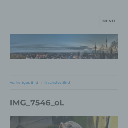
MENÜ
MP Mario Porten Beratung
Training Coaching
Impulsvorträge
Vorheriges Bild
Nächstes Bild
IMG_7546_oL