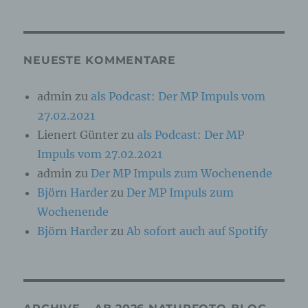
Online-Kennung oder zu einem oder mehreren
besonderen Merkmalen, die Ausdruck der
physischen, physiologischen, genetischen,
psychischen, wirtschaftlichen, kulturellen oder
sozialen Identität dieser natürlichen Person
NEUESTE KOMMENTARE
sind, identifiziert werden kann.
admin
zu
als Podcast: Der MP Impuls vom
27.02.2021
b) betroffene Person
Lienert Günter
zu
als Podcast: Der MP
Betroffene Person ist jede identifizierte oder
Impuls vom 27.02.2021
identifizierbare natürliche Person, deren
personenbezogene Daten von dem für die
admin
zu
Der MP Impuls zum Wochenende
Verarbeitung Verantwortlichen verarbeitet
Björn Harder
zu
Der MP Impuls zum
werden.
Wochenende
Björn Harder
zu
Ab sofort auch auf Spotify
c) Verarbeitung
Verarbeitung ist jeder mit oder ohne Hilfe
automatisierter Verfahren ausgeführte Vorgang
oder jede solche Vorgangsreihe im