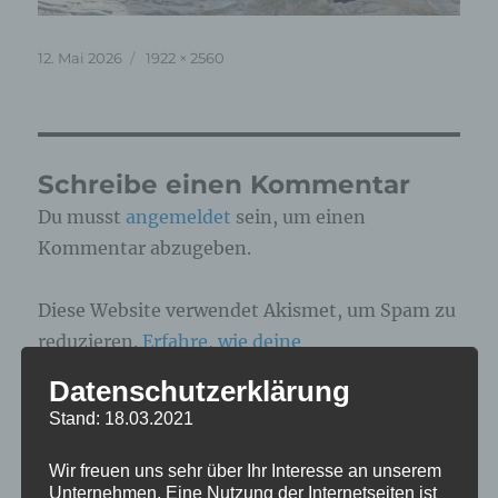
Veröffentlicht
Originalgröße
12. Mai 2026
1922 × 2560
am
Schreibe einen Kommentar
Du musst
angemeldet
sein, um einen
Kommentar abzugeben.
Diese Website verwendet Akismet, um Spam zu
reduzieren.
Erfahre, wie deine
Kommentardaten verarbeitet werden.
Datenschutzerklärung
Stand: 18.03.2021
Beitragsnavigation
Wir freuen uns sehr über Ihr Interesse an unserem
Unternehmen. Eine Nutzung der Internetseiten ist
VERÖFFENTLICHT IN