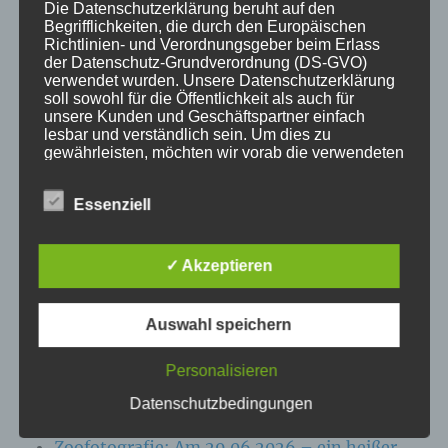
Die Datenschutzerklärung beruht auf den
Begrifflichkeiten, die durch den Europäischen
KATEGORIEN
Richtlinien- und Verordnungsgeber beim Erlass
der Datenschutz-Grundverordnung (DS-GVO)
verwendet wurden. Unsere Datenschutzerklärung
Aktuelle Fakten und Umfragen
soll sowohl für die Öffentlichkeit als auch für
Aktuelles vom MP
unsere Kunden und Geschäftspartner einfach
lesbar und verständlich sein. Um dies zu
Allgemein
gewährleisten, möchten wir vorab die verwendeten
Impulse zur persönlichen Reflexion
Begrifflichkeiten erläutern.
Naturfoto-Blog
Essenziell
Wir verwenden in dieser Datenschutzerklärung
Training und Coaching
unter anderem die folgenden Begriffe:
✓ Akzeptieren
Auswahl speichern
a) personenbezogene Daten
NEUESTE BEITRÄGE
Personalisieren
Personenbezogene Daten sind alle
Zoofotografie: Am 13.07.2026 im Wildpark
Informationen, die sich auf eine identifizierte
Datenschutzbedingungen
oder identifizierbare natürliche Person (im
Eekholt
Folgenden „betroffene Person") beziehen. Als
Zoofotografie: Am 29.06.2026 – ein heißer