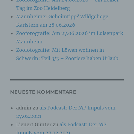
identifizierbar wird eine natürliche Person
angesehen, die direkt oder indirekt,
Tag im Zoo Heidelberg
insbesondere mittels Zuordnung zu einer
Mannheimer Geheimtipp? Wildgehege
Kennung wie einem Namen, zu einer
Kennnummer, zu Standortdaten, zu einer
Karlstern am 28.06.2026
Online-Kennung oder zu einem oder mehreren
besonderen Merkmalen, die Ausdruck der
Zoofotografie: Am 27.06.2026 im Luisenpark
physischen, physiologischen, genetischen,
Mannheim
psychischen, wirtschaftlichen, kulturellen oder
sozialen Identität dieser natürlichen Person
Zoofotografie: Mit Löwen wohnen in
sind, identifiziert werden kann.
Schwerin: Teil 3/3 – Zootiere haben Urlaub
b) betroffene Person
Betroffene Person ist jede identifizierte oder
NEUESTE KOMMENTARE
identifizierbare natürliche Person, deren
personenbezogene Daten von dem für die
Verarbeitung Verantwortlichen verarbeitet
admin
zu
als Podcast: Der MP Impuls vom
werden.
27.02.2021
Lienert Günter
zu
als Podcast: Der MP
c) Verarbeitung
Impuls vom 27.02.2021