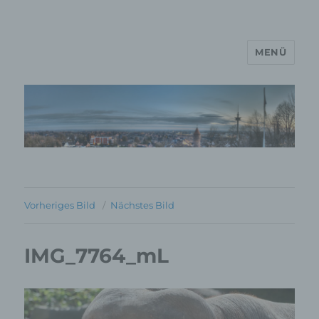
MENÜ
MP Mario Porten Beratung
Training Coaching
Impulsvorträge
Vorheriges Bild
Nächstes Bild
IMG_7764_mL