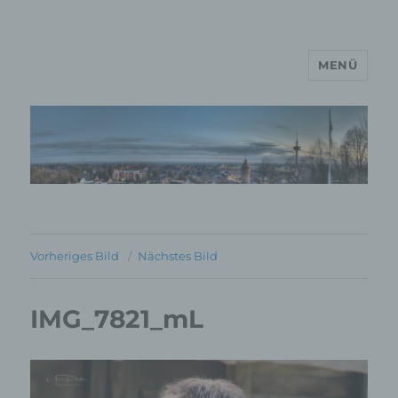
MENÜ
MP Mario Porten Beratung
Training Coaching
Impulsvorträge
Vorheriges Bild
Nächstes Bild
IMG_7821_mL