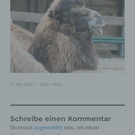
Veröffentlicht
Originalgröße
12. Mai 2026
2560 × 1922
am
Schreibe einen Kommentar
Du musst
angemeldet
sein, um einen