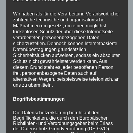
Your email:
Wir haben als für die Verarbeitung Verantwortlicher
zahlreiche technische und organisatorische
Maßnahmen umgesetzt, um einen möglichst
lückenlosen Schutz der über diese Internetseite
verarbeiteten personenbezogenen Daten
sicherzustellen. Dennoch können Internetbasierte
Datenübertragungen grundsätzlich
Sicherheitslücken aufweisen, sodass ein absoluter
Schutz nicht gewährleistet werden kann. Aus
diesem Grund steht es jeder betroffenen Person
frei, personenbezogene Daten auch auf
KATEGORIEN
alternativen Wegen, beispielsweise telefonisch, an
uns zu übermitteln.
Aktuelle Fakten und Umfragen
Begriffsbestimmungen
Aktuelles vom MP
Allgemein
Die Datenschutzerklärung beruht auf den
Impulse zur persönlichen Reflexion
Begrifflichkeiten, die durch den Europäischen
Richtlinien- und Verordnungsgeber beim Erlass
Naturfoto-Blog
der Datenschutz-Grundverordnung (DS-GVO)