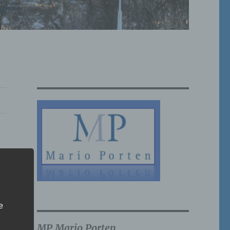
e
MP Mario Porten