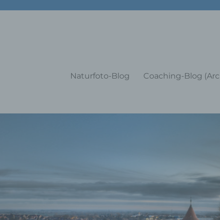
g Training Coaching Impulsvo
Naturfoto-Blog
Coaching-Blog (Arc