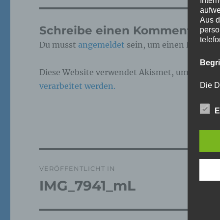
Inter
aufwe
Aus d
Schreibe einen Kommentar
perso
telef
Du musst
angemeldet
sein, um einen Kommen
Begr
Diese Website verwendet Akismet, um Spam z
verarbeitet werden.
Die D
Europ
Daten
E
Daten
Kunde
dies 
Begrif
Beitragsnavigation
Wir v
VERÖFFENTLICHT IN
folge
IMG_7941_mL
a)