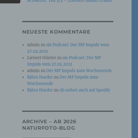
Schwerin: Teil 3/3 – Zootiere haben Urlaub
e
che
NEUESTE KOMMENTARE
ummer,
admin
zu
als Podcast: Der MP Impuls vom
rellen
27.02.2021
Lienert Günter
zu
als Podcast: Der MP
Impuls vom 27.02.2021
admin
zu
Der MP Impuls zum Wochenende
Björn Harder
zu
Der MP Impuls zum
Wochenende
Björn Harder
zu
Ab sofort auch auf Spotify
iche
tung
ARCHIVE – AB 2026
NATURFOTO-BLOG