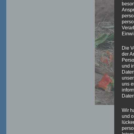
beson
Anspr
perso
perso
Verar
Einwi
Die V
der A
Perso
und i
Daten
unser
uns e
infor
Daten
Wir h
und o
lücke
perso