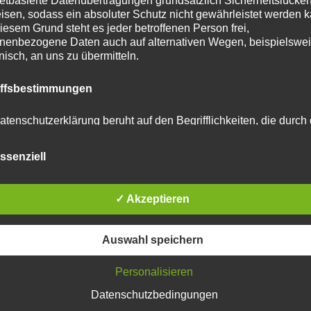
netbasierte Datenübertragungen grundsätzlich Sicherheitslücke
isen, sodass ein absoluter Schutz nicht gewährleistet werden k
iesem Grund steht es jeder betroffenen Person frei,
nenbezogene Daten auch auf alternativen Wegen, beispielswe
onisch, an uns zu übermitteln.
tar abzugeben.
iffsbestimmungen
u reduzieren.
Erfahre, wie deine Kommentardaten
atenschutzerklärung beruht auf den Begrifflichkeiten, die durch
äischen Richtlinien- und Verordnungsgeber beim Erlass der
schutz-Grundverordnung (DS-GVO) verwendet wurden. Unser
ssenziell
schutzerklärung soll sowohl für die Öffentlichkeit als auch für u
n und Geschäftspartner einfach lesbar und verständlich sein.
zu gewährleisten, möchten wir vorab die verwendeten
flichkeiten erläutern.
✓ Akzeptieren
erwenden in dieser Datenschutzerklärung unter anderem die
Auswahl speichern
nden Begriffe:
Personalisieren
Datenschutzbedingungen
 personenbezogene Daten