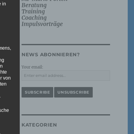
 in
Beratung
Training
Coaching
Impulsvorträge
mens,
NEWS ABONNIEREN?
ng
en
Your email:
chte
r von
ten
.
ische
KATEGORIEN