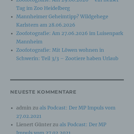
identifizierbar wird eine natürliche Person
angesehen, die direkt oder indirekt,
Tag im Zoo Heidelberg
insbesondere mittels Zuordnung zu einer
Mannheimer Geheimtipp? Wildgehege
Kennung wie einem Namen, zu einer
Kennnummer, zu Standortdaten, zu einer
Karlstern am 28.06.2026
Online-Kennung oder zu einem oder mehreren
besonderen Merkmalen, die Ausdruck der
Zoofotografie: Am 27.06.2026 im Luisenpark
physischen, physiologischen, genetischen,
Mannheim
psychischen, wirtschaftlichen, kulturellen oder
sozialen Identität dieser natürlichen Person
Zoofotografie: Mit Löwen wohnen in
sind, identifiziert werden kann.
Schwerin: Teil 3/3 – Zootiere haben Urlaub
b) betroffene Person
Betroffene Person ist jede identifizierte oder
NEUESTE KOMMENTARE
identifizierbare natürliche Person, deren
personenbezogene Daten von dem für die
Verarbeitung Verantwortlichen verarbeitet
admin
zu
als Podcast: Der MP Impuls vom
werden.
27.02.2021
Lienert Günter
zu
als Podcast: Der MP
c) Verarbeitung
Impuls vom 27.02.2021