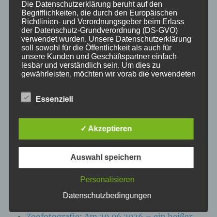
Die Datenschutzerklärung beruht auf den
Begrifflichkeiten, die durch den Europäischen
KATEGORIEN
Richtlinien- und Verordnungsgeber beim Erlass
der Datenschutz-Grundverordnung (DS-GVO)
verwendet wurden. Unsere Datenschutzerklärung
Aktuelle Fakten und Umfragen
soll sowohl für die Öffentlichkeit als auch für
Aktuelles vom MP
unsere Kunden und Geschäftspartner einfach
lesbar und verständlich sein. Um dies zu
Allgemein
gewährleisten, möchten wir vorab die verwendeten
Impulse zur persönlichen Reflexion
Begrifflichkeiten erläutern.
Naturfoto-Blog
Essenziell
Wir verwenden in dieser Datenschutzerklärung
Training und Coaching
unter anderem die folgenden Begriffe:
✓ Akzeptieren
Auswahl speichern
a) personenbezogene Daten
NEUESTE BEITRÄGE
Personalisieren
Personenbezogene Daten sind alle
Zoofotografie: Am 13.07.2026 im Wildpark
Informationen, die sich auf eine identifizierte
Datenschutzbedingungen
oder identifizierbare natürliche Person (im
Eekholt
Folgenden „betroffene Person") beziehen. Als
Zoofotografie: Am 29.06.2026 – ein heißer