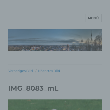
MENÜ
MP Mario Porten Beratung
Training Coaching
Impulsvorträge
Vorheriges Bild
Nächstes Bild
IMG_8083_mL