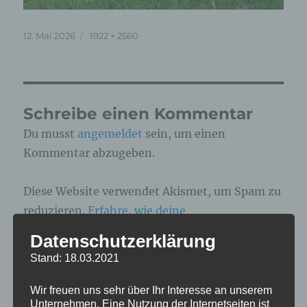
Veröffentlicht
Originalgröße
12. Mai 2026
1922 × 2560
am
Schreibe einen Kommentar
Du musst
angemeldet
sein, um einen
Kommentar abzugeben.
Diese Website verwendet Akismet, um Spam zu
reduzieren.
Erfahre, wie deine
Kommentardaten verarbeitet werden.
Datenschutzerklärung
Stand: 18.03.2021
Beitragsnavigation
Wir freuen uns sehr über Ihr Interesse an unserem
Unternehmen. Eine Nutzung der Internetseiten ist
VERÖFFENTLICHT IN