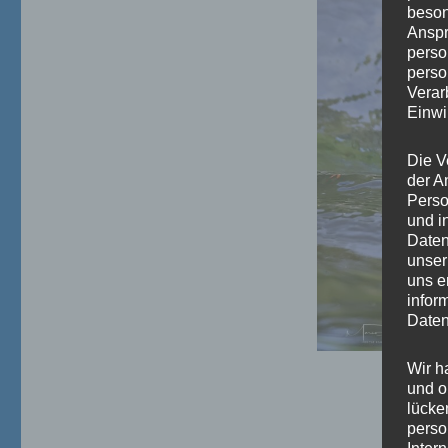
beson
Anspr
perso
perso
Verar
Einwi
Die V
der A
Perso
und i
Daten
unser
uns e
infor
Daten
Wir h
und o
lücke
perso