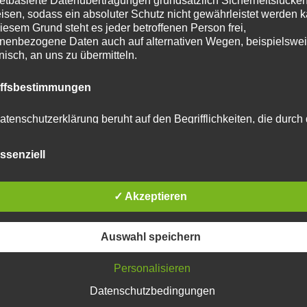
netbasierte Datenübertragungen grundsätzlich Sicherheitslücke
isen, sodass ein absoluter Schutz nicht gewährleistet werden k
iesem Grund steht es jeder betroffenen Person frei,
nenbezogene Daten auch auf alternativen Wegen, beispielswe
onisch, an uns zu übermitteln.
tar abzugeben.
iffsbestimmungen
u reduzieren.
Erfahre, wie deine Kommentardaten
atenschutzerklärung beruht auf den Begrifflichkeiten, die durch
äischen Richtlinien- und Verordnungsgeber beim Erlass der
schutz-Grundverordnung (DS-GVO) verwendet wurden. Unser
ssenziell
schutzerklärung soll sowohl für die Öffentlichkeit als auch für u
n und Geschäftspartner einfach lesbar und verständlich sein.
zu gewährleisten, möchten wir vorab die verwendeten
flichkeiten erläutern.
✓ Akzeptieren
erwenden in dieser Datenschutzerklärung unter anderem die
Auswahl speichern
nden Begriffe:
Personalisieren
Datenschutzbedingungen
 personenbezogene Daten