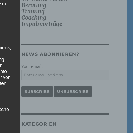
 in
Beratung
Training
Coaching
Impulsvorträge
mens,
NEWS ABONNIEREN?
ng
en
Your email:
chte
r von
ten
.
ische
KATEGORIEN