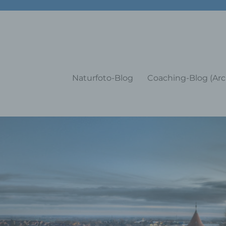
g Training Coaching Impulsvo
Naturfoto-Blog
Coaching-Blog (Arc