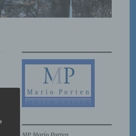
e
MP Mario Porten