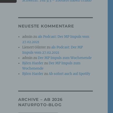
Schwerin: Teil 3/3 – Zootiere haben Urlaub
e
che
NEUESTE KOMMENTARE
ummer,
admin
zu
als Podcast: Der MP Impuls vom
rellen
27.02.2021
Lienert Günter
zu
als Podcast: Der MP
Impuls vom 27.02.2021
admin
zu
Der MP Impuls zum Wochenende
Björn Harder
zu
Der MP Impuls zum
Wochenende
Björn Harder
zu
Ab sofort auch auf Spotify
iche
tung
ARCHIVE – AB 2026
NATURFOTO-BLOG