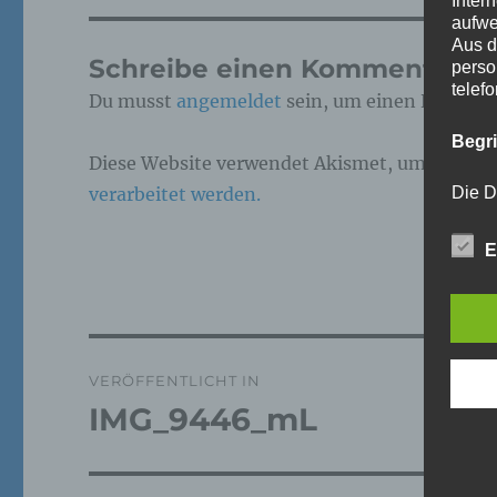
Inter
aufwe
Aus d
Schreibe einen Kommentar
perso
telef
Du musst
angemeldet
sein, um einen Kommen
Begr
Diese Website verwendet Akismet, um Spam z
verarbeitet werden.
Die D
Europ
Daten
E
Daten
Kunde
dies 
Begrif
Beitragsnavigation
Wir v
VERÖFFENTLICHT IN
folge
IMG_9446_mL
a)