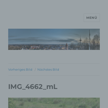
MENÜ
MP Mario Porten Beratung
Training Coaching
Impulsvorträge
Vorheriges Bild
Nächstes Bild
IMG_4662_mL