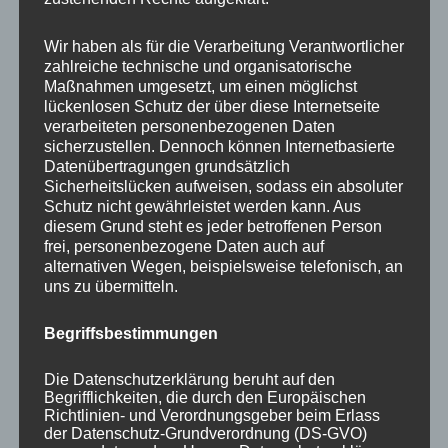
Your email:
Wir haben als für die Verarbeitung Verantwortlicher
zahlreiche technische und organisatorische
Maßnahmen umgesetzt, um einen möglichst
lückenlosen Schutz der über diese Internetseite
verarbeiteten personenbezogenen Daten
sicherzustellen. Dennoch können Internetbasierte
Datenübertragungen grundsätzlich
Sicherheitslücken aufweisen, sodass ein absoluter
Schutz nicht gewährleistet werden kann. Aus
diesem Grund steht es jeder betroffenen Person
frei, personenbezogene Daten auch auf
KATEGORIEN
alternativen Wegen, beispielsweise telefonisch, an
uns zu übermitteln.
Aktuelle Fakten und Umfragen
Begriffsbestimmungen
Aktuelles vom MP
Allgemein
Die Datenschutzerklärung beruht auf den
Impulse zur persönlichen Reflexion
Begrifflichkeiten, die durch den Europäischen
Richtlinien- und Verordnungsgeber beim Erlass
Naturfoto-Blog
der Datenschutz-Grundverordnung (DS-GVO)