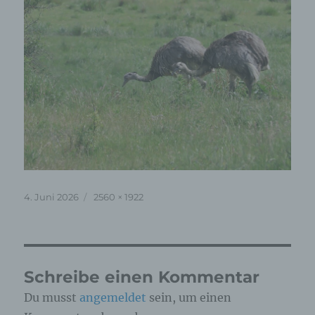
Veröffentlicht
Originalgröße
4. Juni 2026
2560 × 1922
am
Schreibe einen Kommentar
Du musst
angemeldet
sein, um einen