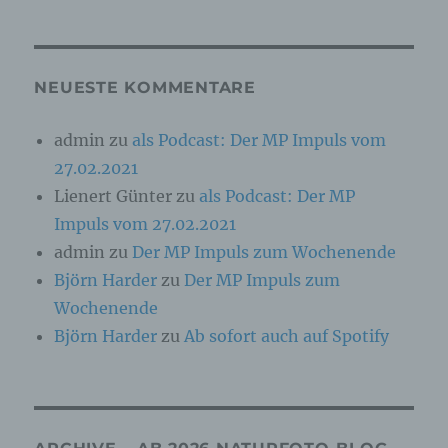
Online-Kennung oder zu einem oder mehreren
besonderen Merkmalen, die Ausdruck der
physischen, physiologischen, genetischen,
psychischen, wirtschaftlichen, kulturellen oder
sozialen Identität dieser natürlichen Person
NEUESTE KOMMENTARE
sind, identifiziert werden kann.
admin
zu
als Podcast: Der MP Impuls vom
27.02.2021
b) betroffene Person
Lienert Günter
zu
als Podcast: Der MP
Betroffene Person ist jede identifizierte oder
Impuls vom 27.02.2021
identifizierbare natürliche Person, deren
personenbezogene Daten von dem für die
admin
zu
Der MP Impuls zum Wochenende
Verarbeitung Verantwortlichen verarbeitet
Björn Harder
zu
Der MP Impuls zum
werden.
Wochenende
Björn Harder
zu
Ab sofort auch auf Spotify
c) Verarbeitung
Verarbeitung ist jeder mit oder ohne Hilfe
automatisierter Verfahren ausgeführte Vorgang
oder jede solche Vorgangsreihe im