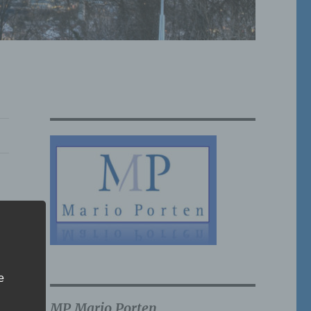
e
MP Mario Porten