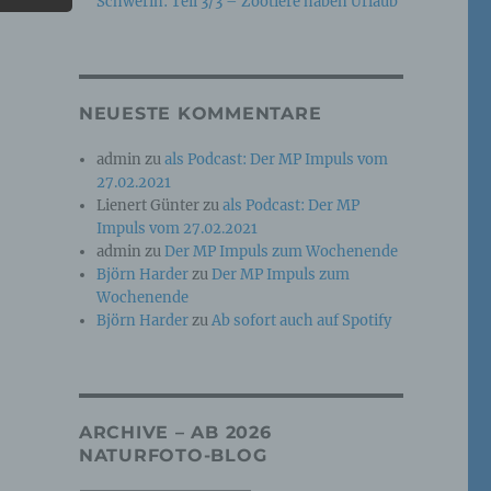
Schwerin: Teil 3/3 – Zootiere haben Urlaub
e
che
NEUESTE KOMMENTARE
ummer,
admin
zu
als Podcast: Der MP Impuls vom
rellen
27.02.2021
Lienert Günter
zu
als Podcast: Der MP
Impuls vom 27.02.2021
admin
zu
Der MP Impuls zum Wochenende
Björn Harder
zu
Der MP Impuls zum
Wochenende
Björn Harder
zu
Ab sofort auch auf Spotify
iche
tung
ARCHIVE – AB 2026
NATURFOTO-BLOG