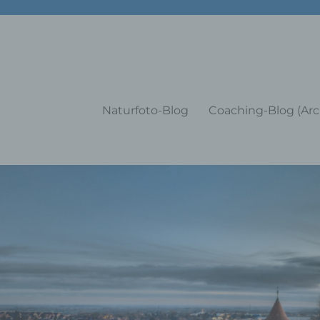
g Training Coaching Impulsvo
Naturfoto-Blog
Coaching-Blog (Arc