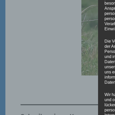
beson
Anspr
perso
perso
Verar
Einwi
Die V
der A
Perso
und i
Daten
unser
uns e
infor
Daten
Wir h
und o
lücke
perso