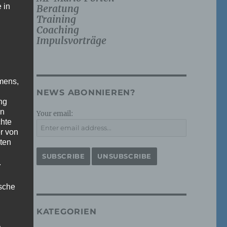
 in
Beratung
Training
Coaching
Impulsvorträge
mens,
NEWS ABONNIEREN?
ng
en
Your email:
chte
r von
ten
.
ische
KATEGORIEN