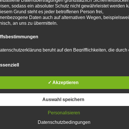
netbasierte Datenübertragungen grundsätzlich Sicherheitslücke
isen, sodass ein absoluter Schutz nicht gewährleistet werden k
tar abzugeben.
iesem Grund steht es jeder betroffenen Person frei,
nenbezogene Daten auch auf alternativen Wegen, beispielswe
onisch, an uns zu übermitteln.
u reduzieren.
Erfahre, wie deine Kommentardaten
iffsbestimmungen
atenschutzerklärung beruht auf den Begrifflichkeiten, die durch
äischen Richtlinien- und Verordnungsgeber beim Erlass der
schutz-Grundverordnung (DS-GVO) verwendet wurden. Unser
ssenziell
schutzerklärung soll sowohl für die Öffentlichkeit als auch für u
n und Geschäftspartner einfach lesbar und verständlich sein.
zu gewährleisten, möchten wir vorab die verwendeten
flichkeiten erläutern.
✓ Akzeptieren
erwenden in dieser Datenschutzerklärung unter anderem die
Auswahl speichern
nden Begriffe:
Personalisieren
Datenschutzbedingungen
 personenbezogene Daten