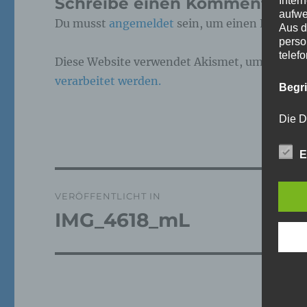
Schreibe einen Kommentar
Inter
aufwe
Du musst
angemeldet
sein, um einen Kommen
Aus d
perso
telef
Diese Website verwendet Akismet, um Spam z
verarbeitet werden.
Begr
Die D
Europ
Daten
E
Daten
Kunde
Beitragsnavigation
dies 
Begrif
VERÖFFENTLICHT IN
IMG_4618_mL
Wir v
folge
a)