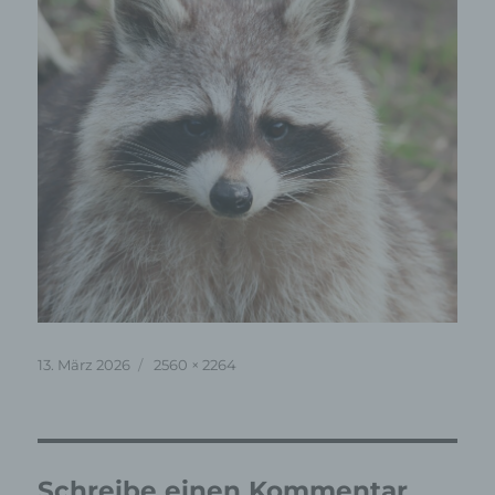
Veröffentlicht
Originalgröße
13. März 2026
2560 × 2264
am
Schreibe einen Kommentar