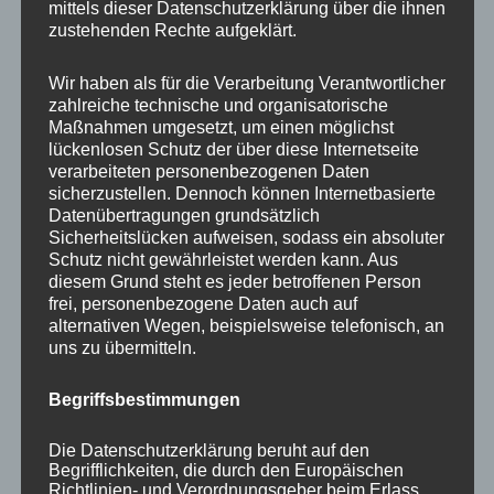
mittels dieser Datenschutzerklärung über die ihnen
zustehenden Rechte aufgeklärt.
NEWS ABONNIEREN?
Wir haben als für die Verarbeitung Verantwortlicher
zahlreiche technische und organisatorische
Maßnahmen umgesetzt, um einen möglichst
Your email:
lückenlosen Schutz der über diese Internetseite
verarbeiteten personenbezogenen Daten
sicherzustellen. Dennoch können Internetbasierte
Datenübertragungen grundsätzlich
Sicherheitslücken aufweisen, sodass ein absoluter
Schutz nicht gewährleistet werden kann. Aus
diesem Grund steht es jeder betroffenen Person
frei, personenbezogene Daten auch auf
alternativen Wegen, beispielsweise telefonisch, an
uns zu übermitteln.
KATEGORIEN
Begriffsbestimmungen
Aktuelle Fakten und Umfragen
Die Datenschutzerklärung beruht auf den
Aktuelles vom MP
Begrifflichkeiten, die durch den Europäischen
Richtlinien- und Verordnungsgeber beim Erlass