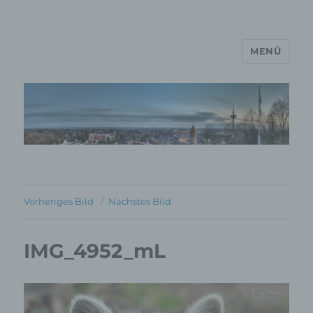
MENÜ
MP Mario Porten Beratung
Training Coaching
Impulsvorträge
Vorheriges Bild
Nächstes Bild
IMG_4952_mL