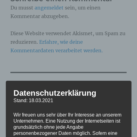
Du musst
angemeldet
sein, um einen
Kommentar abzugeben.
Diese Website verwendet Akismet, um Spam zu
reduzieren.
Erfahre, wie deine
Kommentardaten verarbeitet werden.
Beitragsnavigation
VERÖFFENTLICHT IN
Datenschutzerklärung
Zoofotografie: Zoo Arche Noah
Stand: 18.03.2021
Grömitz 03.03.2026
Wir freuen uns sehr über Ihr Interesse an unserem
Unternehmen. Eine Nutzung der Internetseiten ist
grundsätzlich ohne jede Angabe
personenbezogener Daten möglich. Sofern eine