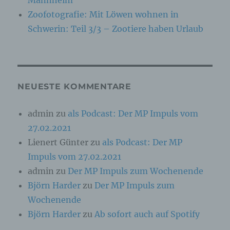
Mannheim
Kennung wie einem Namen, zu einer
Kennnummer, zu Standortdaten, zu einer
Zoofotografie: Mit Löwen wohnen in
Online-Kennung oder zu einem oder mehreren
Schwerin: Teil 3/3 – Zootiere haben Urlaub
besonderen Merkmalen, die Ausdruck der
physischen, physiologischen, genetischen,
psychischen, wirtschaftlichen, kulturellen oder
sozialen Identität dieser natürlichen Person
sind, identifiziert werden kann.
NEUESTE KOMMENTARE
b) betroffene Person
admin
zu
als Podcast: Der MP Impuls vom
Betroffene Person ist jede identifizierte oder
27.02.2021
identifizierbare natürliche Person, deren
Lienert Günter
zu
als Podcast: Der MP
personenbezogene Daten von dem für die
Verarbeitung Verantwortlichen verarbeitet
Impuls vom 27.02.2021
werden.
admin
zu
Der MP Impuls zum Wochenende
Björn Harder
zu
Der MP Impuls zum
c) Verarbeitung
Wochenende
Björn Harder
zu
Ab sofort auch auf Spotify
Verarbeitung ist jeder mit oder ohne Hilfe
automatisierter Verfahren ausgeführte Vorgang