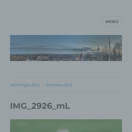
MENÜ
MP Mario Porten Beratung
Training Coaching
Impulsvorträge
Vorheriges Bild
Nächstes Bild
IMG_2926_mL