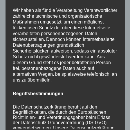
Your email:
Wir haben als für die Verarbeitung Verantwortlicher
zahlreiche technische und organisatorische
Maßnahmen umgesetzt, um einen möglichst
lückenlosen Schutz der über diese Internetseite
verarbeiteten personenbezogenen Daten
sicherzustellen. Dennoch können Internetbasierte
Datenübertragungen grundsätzlich
Sicherheitslücken aufweisen, sodass ein absoluter
Schutz nicht gewährleistet werden kann. Aus
diesem Grund steht es jeder betroffenen Person
KATEGORIEN
frei, personenbezogene Daten auch auf
alternativen Wegen, beispielsweise telefonisch, an
uns zu übermitteln.
Aktuelle Fakten und Umfragen
Aktuelles vom MP
Begriffsbestimmungen
Allgemein
Impulse zur persönlichen Reflexion
Die Datenschutzerklärung beruht auf den
Begrifflichkeiten, die durch den Europäischen
Naturfoto-Blog
Richtlinien- und Verordnungsgeber beim Erlass
Training und Coaching
der Datenschutz-Grundverordnung (DS-GVO)
verwendet wurden. Unsere Datenschutzerklärung