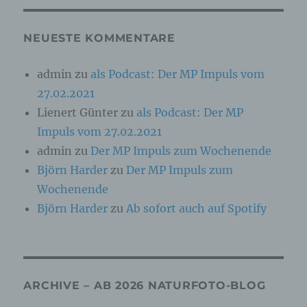
Online-Kennung oder zu einem oder mehreren
besonderen Merkmalen, die Ausdruck der
physischen, physiologischen, genetischen,
NEUESTE KOMMENTARE
psychischen, wirtschaftlichen, kulturellen oder
sozialen Identität dieser natürlichen Person
sind, identifiziert werden kann.
admin
zu
als Podcast: Der MP Impuls vom
27.02.2021
b) betroffene Person
Lienert Günter
zu
als Podcast: Der MP
Impuls vom 27.02.2021
Betroffene Person ist jede identifizierte oder
admin
zu
Der MP Impuls zum Wochenende
identifizierbare natürliche Person, deren
personenbezogene Daten von dem für die
Björn Harder
zu
Der MP Impuls zum
Verarbeitung Verantwortlichen verarbeitet
werden.
Wochenende
Björn Harder
zu
Ab sofort auch auf Spotify
c) Verarbeitung
Verarbeitung ist jeder mit oder ohne Hilfe
automatisierter Verfahren ausgeführte Vorgang
ARCHIVE – AB 2026 NATURFOTO-BLOG
oder jede solche Vorgangsreihe im
Zusammenhang mit personenbezogenen Daten