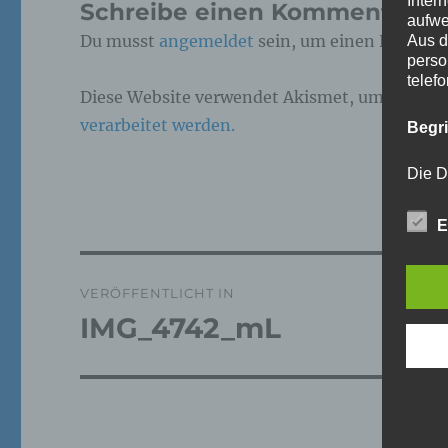
Inter
Schreibe einen Kommentar
aufwe
Du musst
angemeldet
sein, um einen Kommen
Aus d
perso
telef
Diese Website verwendet Akismet, um Spam z
verarbeitet werden.
Begr
Die D
Europ
Daten
E
Daten
Kunde
dies 
Beitragsnavigation
Begrif
VERÖFFENTLICHT IN
IMG_4742_mL
Wir v
folge
a)