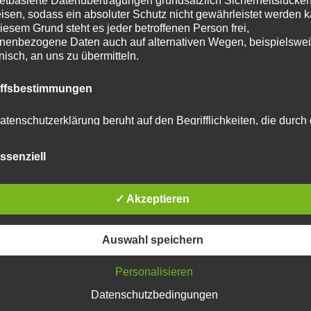
netbasierte Datenübertragungen grundsätzlich Sicherheitslücke
isen, sodass ein absoluter Schutz nicht gewährleistet werden k
tar abzugeben.
iesem Grund steht es jeder betroffenen Person frei,
nenbezogene Daten auch auf alternativen Wegen, beispielswe
onisch, an uns zu übermitteln.
u reduzieren.
Erfahre, wie deine Kommentardaten
iffsbestimmungen
atenschutzerklärung beruht auf den Begrifflichkeiten, die durch
äischen Richtlinien- und Verordnungsgeber beim Erlass der
schutz-Grundverordnung (DS-GVO) verwendet wurden. Unser
ssenziell
schutzerklärung soll sowohl für die Öffentlichkeit als auch für u
n und Geschäftspartner einfach lesbar und verständlich sein.
zu gewährleisten, möchten wir vorab die verwendeten
flichkeiten erläutern.
✓ Akzeptieren
erwenden in dieser Datenschutzerklärung unter anderem die
Auswahl speichern
nden Begriffe:
Personalisieren
Datenschutzbedingungen
 personenbezogene Daten