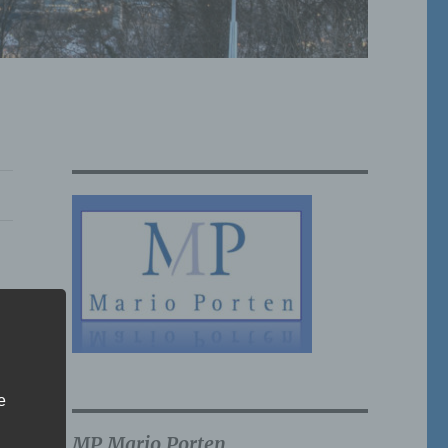
e
MP Mario Porten