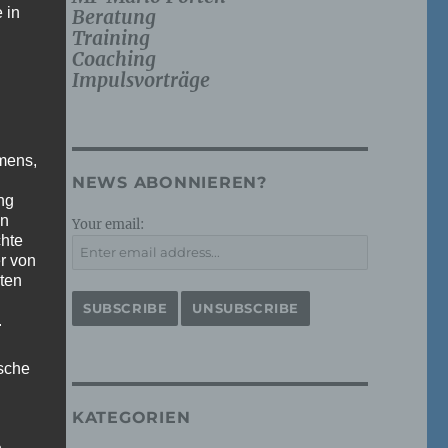
 in
Beratung
Training
Coaching
Impulsvorträge
mens,
NEWS ABONNIEREN?
ng
en
Your email:
chte
r von
ten
.
ische
KATEGORIEN