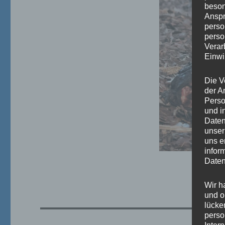
beson
Anspr
perso
perso
Verar
Einwi
Die V
der A
Perso
und i
Daten
unser
uns e
infor
Daten
Wir h
und o
lücke
perso