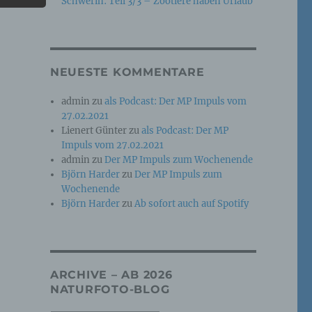
Schwerin: Teil 3/3 – Zootiere haben Urlaub
e
che
NEUESTE KOMMENTARE
ummer,
admin
zu
als Podcast: Der MP Impuls vom
rellen
27.02.2021
Lienert Günter
zu
als Podcast: Der MP
Impuls vom 27.02.2021
admin
zu
Der MP Impuls zum Wochenende
Björn Harder
zu
Der MP Impuls zum
Wochenende
Björn Harder
zu
Ab sofort auch auf Spotify
iche
tung
ARCHIVE – AB 2026
NATURFOTO-BLOG