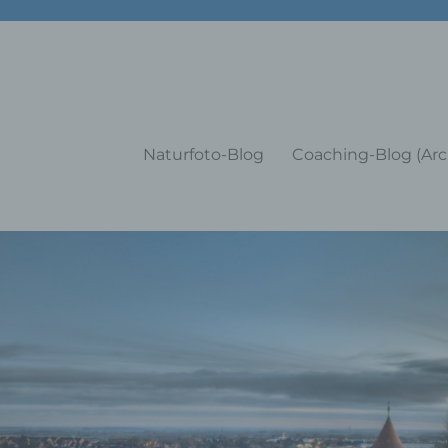
g Training Coaching Impulsvo
Naturfoto-Blog
Coaching-Blog (Arc