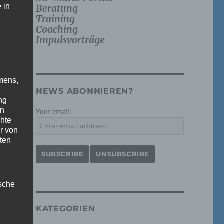
 in
Beratung
Training
Coaching
Impulsvorträge
mens,
NEWS ABONNIEREN?
ng
en
Your email:
chte
r von
ten
.
ische
KATEGORIEN