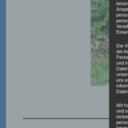
beson
Anspr
perso
perso
Verar
Einwi
Die V
der A
Perso
und i
Daten
unser
uns e
infor
Daten
Wir h
und o
lücke
perso