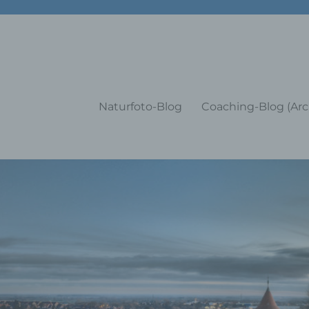
g Training Coaching Impulsvo
Naturfoto-Blog
Coaching-Blog (Arc