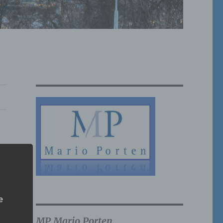
e
MP Mario Porten