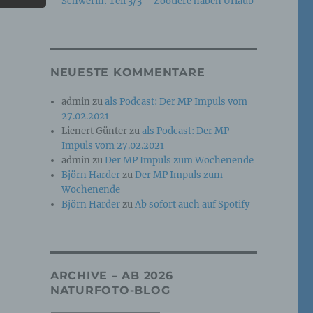
Schwerin: Teil 3/3 – Zootiere haben Urlaub
e
che
NEUESTE KOMMENTARE
ummer,
admin
zu
als Podcast: Der MP Impuls vom
rellen
27.02.2021
Lienert Günter
zu
als Podcast: Der MP
Impuls vom 27.02.2021
admin
zu
Der MP Impuls zum Wochenende
Björn Harder
zu
Der MP Impuls zum
Wochenende
Björn Harder
zu
Ab sofort auch auf Spotify
iche
tung
ARCHIVE – AB 2026
NATURFOTO-BLOG