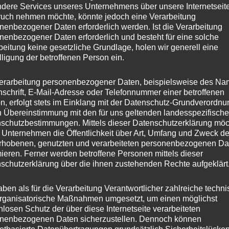
dere Services unseres Unternehmens über unsere Internetseite
uch nehmen möchte, könnte jedoch eine Verarbeitung
nenbezogener Daten erforderlich werden. Ist die Verarbeitung
nenbezogener Daten erforderlich und besteht für eine solche
beitung keine gesetzliche Grundlage, holen wir generell eine
lligung der betroffenen Person ein.
erarbeitung personenbezogener Daten, beispielsweise des Na
nschrift, E-Mail-Adresse oder Telefonnummer einer betroffenen
n, erfolgt stets im Einklang mit der Datenschutz-Grundverordnu
n Übereinstimmung mit den für uns geltenden landesspezifisch
schutzbestimmungen. Mittels dieser Datenschutzerklärung mö
 Unternehmen die Öffentlichkeit über Art, Umfang und Zweck de
rhobenen, genutzten und verarbeiteten personenbezogenen Da
mieren. Ferner werden betroffene Personen mittels dieser
schutzerklärung über die ihnen zustehenden Rechte aufgeklärt
aben als für die Verarbeitung Verantwortlicher zahlreiche techn
rganisatorische Maßnahmen umgesetzt, um einen möglichst
nlosen Schutz der über diese Internetseite verarbeiteten
nenbezogenen Daten sicherzustellen. Dennoch können