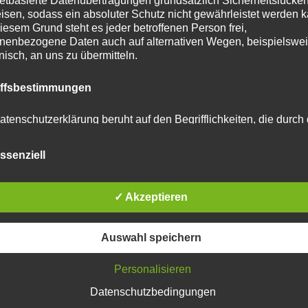
netbasierte Datenübertragungen grundsätzlich Sicherheitslücke
isen, sodass ein absoluter Schutz nicht gewährleistet werden k
tar abzugeben.
iesem Grund steht es jeder betroffenen Person frei,
nenbezogene Daten auch auf alternativen Wegen, beispielswe
onisch, an uns zu übermitteln.
u reduzieren.
Erfahre, wie deine Kommentardaten
iffsbestimmungen
atenschutzerklärung beruht auf den Begrifflichkeiten, die durch
äischen Richtlinien- und Verordnungsgeber beim Erlass der
schutz-Grundverordnung (DS-GVO) verwendet wurden. Unser
ssenziell
schutzerklärung soll sowohl für die Öffentlichkeit als auch für u
n und Geschäftspartner einfach lesbar und verständlich sein.
zu gewährleisten, möchten wir vorab die verwendeten
flichkeiten erläutern.
✓ Akzeptieren
l in Grömitz am 16.04.2026
erwenden in dieser Datenschutzerklärung unter anderem die
Auswahl speichern
nden Begriffe:
Personalisieren
Datenschutzbedingungen
 personenbezogene Daten