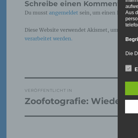
Inter
Schreibe einen Kommentar
aufwe
Du musst
angemeldet
sein, um einen Kommen
Aus d
perso
telef
Diese Website verwendet Akismet, um Spam z
verarbeitet werden.
Begr
Die D
Europ
Daten
E
Daten
Kunde
dies 
Beitragsnavigation
Begrif
VERÖFFENTLICHT IN
Zoofotografie: Wieder ma
Wir v
folge
a)