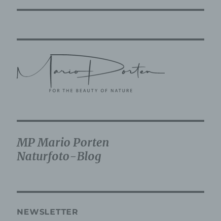
Behörden, die im Rahmen eines bestimmten
Untersuchungsauftrags nach dem Unionsrecht
oder dem Recht der Mitgliedstaaten
möglicherweise personenbezogene Daten
erhalten, gelten jedoch nicht als Empfänger.
j) Dritter
Dritter ist eine natürliche oder juristische
Person, Behörde, Einrichtung oder andere
Stelle außer der betroffenen Person, dem
Verantwortlichen, dem Auftragsverarbeiter und
den Personen, die unter der unmittelbaren
Verantwortung des Verantwortlichen oder des
MP Mario Porten
Auftragsverarbeiters befugt sind, die
Naturfoto-Blog
personenbezogenen Daten zu verarbeiten.
k) Einwilligung
Einwilligung ist jede von der betroffenen Person
NEWSLETTER
freiwillig für den bestimmten Fall in informierter