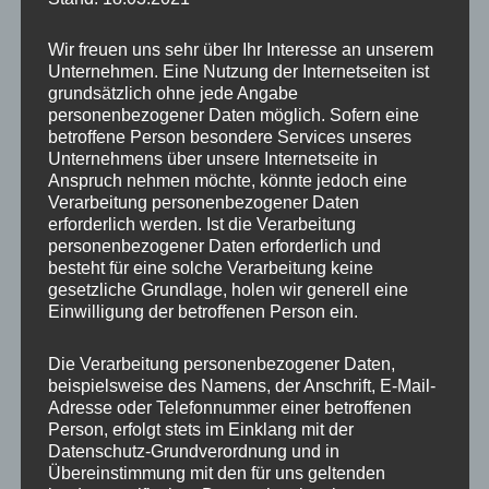
Jetzt aber bitte im Liegestuhl Platz nehmen,
Wir freuen uns sehr über Ihr Interesse an unserem
Sonne genießen und warten was passiert.
Unternehmen. Eine Nutzung der Internetseiten ist
Wenn sich der Trubel der Fütterung gelegt hat,
grundsätzlich ohne jede Angabe
personenbezogener Daten möglich. Sofern eine
schalten die Tiere in einen absolut
betroffene Person besondere Services unseres
entspannten Modus. Immer wieder bekam ich
Unternehmens über unsere Internetseite in
“Besuch” und konnte mit nur 1,5 Meter
Anspruch nehmen möchte, könnte jedoch eine
Verarbeitung personenbezogener Daten
Abstand Bilder machen. Seele baumeln lassen
erforderlich werden. Ist die Verarbeitung
– das kann ich hier perfekt!
personenbezogener Daten erforderlich und
besteht für eine solche Verarbeitung keine
gesetzliche Grundlage, holen wir generell eine
Einwilligung der betroffenen Person ein.
Die Verarbeitung personenbezogener Daten,
beispielsweise des Namens, der Anschrift, E-Mail-
Adresse oder Telefonnummer einer betroffenen
Person, erfolgt stets im Einklang mit der
Datenschutz-Grundverordnung und in
Übereinstimmung mit den für uns geltenden