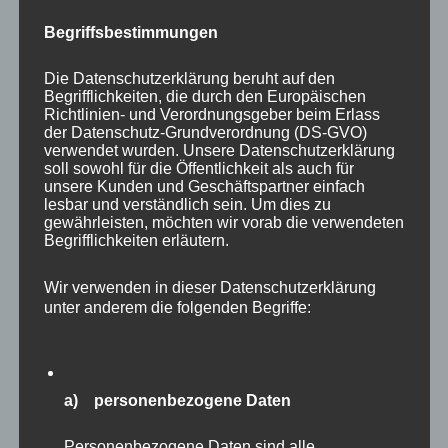
Begriffsbestimmungen
Die Datenschutzerklärung beruht auf den
Begrifflichkeiten, die durch den Europäischen
Richtlinien- und Verordnungsgeber beim Erlass
der Datenschutz-Grundverordnung (DS-GVO)
verwendet wurden. Unsere Datenschutzerklärung
soll sowohl für die Öffentlichkeit als auch für
Beim Schlendern durch die schöne Anlage
unsere Kunden und Geschäftspartner einfach
lesbar und verständlich sein. Um dies zu
fallen natürlich immer noch ein paar weitere
gewährleisten, möchten wir vorab die verwendeten
Begrifflichkeiten erläutern.
Bilder ab, die ich hier in bunter Mischung für
Euch zusammengefasst habe. Viel Spaß dabei!
Wir verwenden in dieser Datenschutzerklärung
unter anderem die folgenden Begriffe:
a) personenbezogene Daten
Personenbezogene Daten sind alle