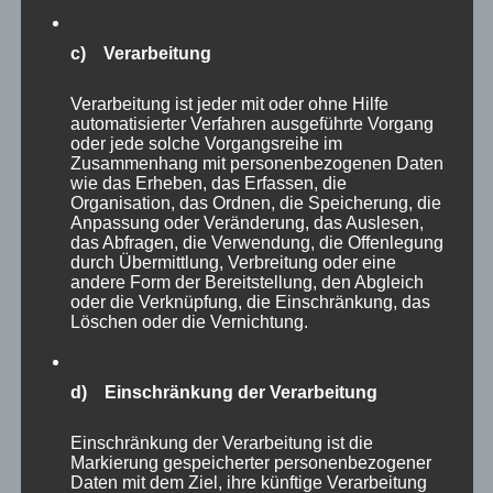
c) Verarbeitung
Verarbeitung ist jeder mit oder ohne Hilfe
automatisierter Verfahren ausgeführte Vorgang
oder jede solche Vorgangsreihe im
Zusammenhang mit personenbezogenen Daten
wie das Erheben, das Erfassen, die
Organisation, das Ordnen, die Speicherung, die
Anpassung oder Veränderung, das Auslesen,
das Abfragen, die Verwendung, die Offenlegung
Für mich ist schon klar, es geht es sicher bald
durch Übermittlung, Verbreitung oder eine
andere Form der Bereitstellung, den Abgleich
wieder in den
Zoo Arche Noah nach Grömitz
.
oder die Verknüpfung, die Einschränkung, das
Löschen oder die Vernichtung.
Natürlich bin auch auf Eure Erfahrungen und
Kommentare neugierig. Wenn ihr mich
d) Einschränkung der Verarbeitung
weiterhin durch die Zoos oder auch durch die
Natur begleiten wollt, dann abonniert am
Einschränkung der Verarbeitung ist die
Markierung gespeicherter personenbezogener
besten diesen Blog oder folgt mir auf
Daten mit dem Ziel, ihre künftige Verarbeitung