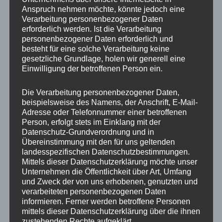
Anspruch nehmen möchte, könnte jedoch eine
Verarbeitung personenbezogener Daten
erforderlich werden. Ist die Verarbeitung
personenbezogener Daten erforderlich und
besteht für eine solche Verarbeitung keine
gesetzliche Grundlage, holen wir generell eine
Einwilligung der betroffenen Person ein.
Die Verarbeitung personenbezogener Daten,
MP Mario Porten
beispielsweise des Namens, der Anschrift, E-Mail-
Adresse oder Telefonnummer einer betroffenen
Beratung
Person, erfolgt stets im Einklang mit der
Training
Datenschutz-Grundverordnung und in
Coaching
Übereinstimmung mit den für uns geltenden
landesspezifischen Datenschutzbestimmungen.
Impulsvorträge
Mittels dieser Datenschutzerklärung möchte unser
Unternehmen die Öffentlichkeit über Art, Umfang
und Zweck der von uns erhobenen, genutzten und
verarbeiteten personenbezogenen Daten
informieren. Ferner werden betroffene Personen
mittels dieser Datenschutzerklärung über die ihnen
NEWS ABONNIEREN?
zustehenden Rechte aufgeklärt.