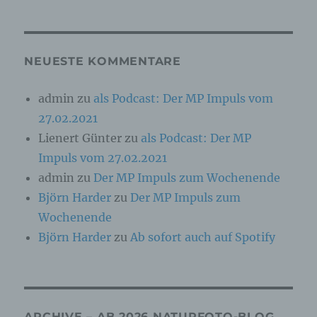
Online-Kennung oder zu einem oder mehreren
besonderen Merkmalen, die Ausdruck der
physischen, physiologischen, genetischen,
psychischen, wirtschaftlichen, kulturellen oder
sozialen Identität dieser natürlichen Person
NEUESTE KOMMENTARE
sind, identifiziert werden kann.
admin
zu
als Podcast: Der MP Impuls vom
27.02.2021
b) betroffene Person
Lienert Günter
zu
als Podcast: Der MP
Betroffene Person ist jede identifizierte oder
Impuls vom 27.02.2021
identifizierbare natürliche Person, deren
personenbezogene Daten von dem für die
admin
zu
Der MP Impuls zum Wochenende
Verarbeitung Verantwortlichen verarbeitet
Björn Harder
zu
Der MP Impuls zum
werden.
Wochenende
Björn Harder
zu
Ab sofort auch auf Spotify
c) Verarbeitung
Verarbeitung ist jeder mit oder ohne Hilfe
automatisierter Verfahren ausgeführte Vorgang
oder jede solche Vorgangsreihe im
ARCHIVE – AB 2026 NATURFOTO-BLOG