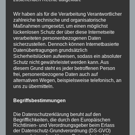
Your email:
Wir haben als für die Verarbeitung Verantwortlicher
zahlreiche technische und organisatorische
Maßnahmen umgesetzt, um einen möglichst
lückenlosen Schutz der über diese Internetseite
verarbeiteten personenbezogenen Daten
sicherzustellen. Dennoch können Internetbasierte
Datenübertragungen grundsätzlich
Sicherheitslücken aufweisen, sodass ein absoluter
Schutz nicht gewährleistet werden kann. Aus
diesem Grund steht es jeder betroffenen Person
frei, personenbezogene Daten auch auf
KATEGORIEN
alternativen Wegen, beispielsweise telefonisch, an
uns zu übermitteln.
Aktuelle Fakten und Umfragen
Begriffsbestimmungen
Aktuelles vom MP
Allgemein
Die Datenschutzerklärung beruht auf den
Impulse zur persönlichen Reflexion
Begrifflichkeiten, die durch den Europäischen
Richtlinien- und Verordnungsgeber beim Erlass
Naturfoto-Blog
der Datenschutz-Grundverordnung (DS-GVO)