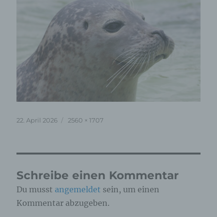
Veröffentlicht
Originalgröße
22. April 2026
2560 × 1707
am
Schreibe einen Kommentar
Du musst
angemeldet
sein, um einen
Kommentar abzugeben.