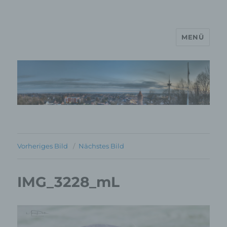
MENÜ
MP Mario Porten Beratung
Training Coaching
Impulsvorträge
Vorheriges Bild
Nächstes Bild
IMG_3228_mL