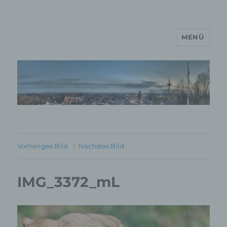
MENÜ
MP Mario Porten Beratung
Training Coaching
Impulsvorträge
Vorheriges Bild
Nächstes Bild
IMG_3372_mL