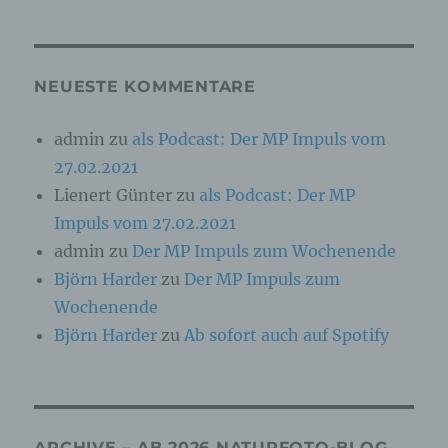
Online-Kennung oder zu einem oder mehreren
besonderen Merkmalen, die Ausdruck der
physischen, physiologischen, genetischen,
psychischen, wirtschaftlichen, kulturellen oder
sozialen Identität dieser natürlichen Person
NEUESTE KOMMENTARE
sind, identifiziert werden kann.
admin
zu
als Podcast: Der MP Impuls vom
27.02.2021
b) betroffene Person
Lienert Günter
zu
als Podcast: Der MP
Betroffene Person ist jede identifizierte oder
Impuls vom 27.02.2021
identifizierbare natürliche Person, deren
personenbezogene Daten von dem für die
admin
zu
Der MP Impuls zum Wochenende
Verarbeitung Verantwortlichen verarbeitet
Björn Harder
zu
Der MP Impuls zum
werden.
Wochenende
Björn Harder
zu
Ab sofort auch auf Spotify
c) Verarbeitung
Verarbeitung ist jeder mit oder ohne Hilfe
automatisierter Verfahren ausgeführte Vorgang
oder jede solche Vorgangsreihe im
ARCHIVE – AB 2026 NATURFOTO-BLOG