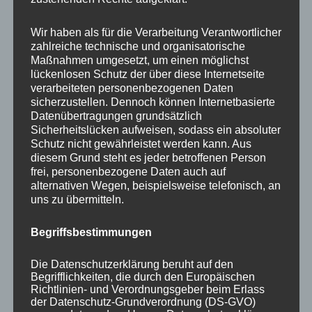
Your email:
Wir haben als für die Verarbeitung Verantwortlicher
zahlreiche technische und organisatorische
Maßnahmen umgesetzt, um einen möglichst
lückenlosen Schutz der über diese Internetseite
verarbeiteten personenbezogenen Daten
sicherzustellen. Dennoch können Internetbasierte
Datenübertragungen grundsätzlich
Sicherheitslücken aufweisen, sodass ein absoluter
Schutz nicht gewährleistet werden kann. Aus
diesem Grund steht es jeder betroffenen Person
frei, personenbezogene Daten auch auf
KATEGORIEN
alternativen Wegen, beispielsweise telefonisch, an
uns zu übermitteln.
Aktuelle Fakten und Umfragen
Begriffsbestimmungen
Aktuelles vom MP
Allgemein
Die Datenschutzerklärung beruht auf den
Impulse zur persönlichen Reflexion
Begrifflichkeiten, die durch den Europäischen
Richtlinien- und Verordnungsgeber beim Erlass
Naturfoto-Blog
der Datenschutz-Grundverordnung (DS-GVO)