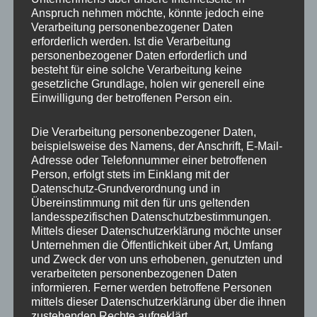
Anspruch nehmen möchte, könnte jedoch eine
Verarbeitung personenbezogener Daten
erforderlich werden. Ist die Verarbeitung
personenbezogener Daten erforderlich und
besteht für eine solche Verarbeitung keine
gesetzliche Grundlage, holen wir generell eine
Einwilligung der betroffenen Person ein.
Die Verarbeitung personenbezogener Daten,
MP Mario Porten
beispielsweise des Namens, der Anschrift, E-Mail-
Adresse oder Telefonnummer einer betroffenen
Beratung
Person, erfolgt stets im Einklang mit der
Training
Datenschutz-Grundverordnung und in
Coaching
Übereinstimmung mit den für uns geltenden
landesspezifischen Datenschutzbestimmungen.
Impulsvorträge
Mittels dieser Datenschutzerklärung möchte unser
Unternehmen die Öffentlichkeit über Art, Umfang
und Zweck der von uns erhobenen, genutzten und
verarbeiteten personenbezogenen Daten
informieren. Ferner werden betroffene Personen
mittels dieser Datenschutzerklärung über die ihnen
NEWS ABONNIEREN?
zustehenden Rechte aufgeklärt.