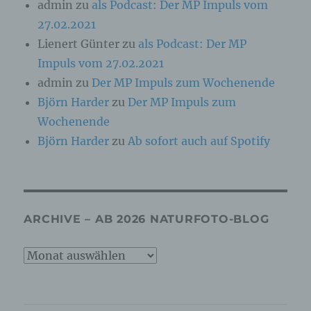
admin
zu
als Podcast: Der MP Impuls vom
c) Verarbeitung
27.02.2021
Verarbeitung ist jeder mit oder ohne Hilfe
Lienert Günter
zu
als Podcast: Der MP
automatisierter Verfahren ausgeführte Vorgang
Impuls vom 27.02.2021
oder jede solche Vorgangsreihe im
Zusammenhang mit personenbezogenen Daten
admin
zu
Der MP Impuls zum Wochenende
wie das Erheben, das Erfassen, die
Björn Harder
zu
Der MP Impuls zum
Organisation, das Ordnen, die Speicherung, die
Anpassung oder Veränderung, das Auslesen,
Wochenende
das Abfragen, die Verwendung, die Offenlegung
Björn Harder
zu
Ab sofort auch auf Spotify
durch Übermittlung, Verbreitung oder eine
andere Form der Bereitstellung, den Abgleich
oder die Verknüpfung, die Einschränkung, das
Löschen oder die Vernichtung.
ARCHIVE – AB 2026 NATURFOTO-BLOG
d) Einschränkung der Verarbeitung
Archive
Einschränkung der Verarbeitung ist die
Markierung gespeicherter personenbezogener
–
Daten mit dem Ziel, ihre künftige Verarbeitung
einzuschränken.
ab