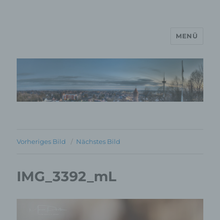
MENÜ
MP Mario Porten Beratung
Training Coaching
Impulsvorträge
Vorheriges Bild
Nächstes Bild
IMG_3392_mL