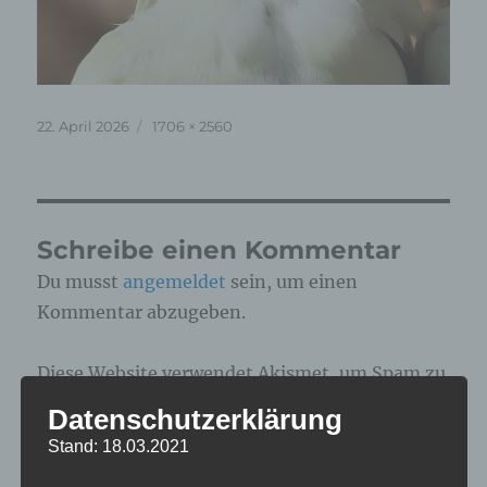
Veröffentlicht
Originalgröße
22. April 2026
1706 × 2560
am
Schreibe einen Kommentar
Du musst
angemeldet
sein, um einen
Kommentar abzugeben.
Diese Website verwendet Akismet, um Spam zu
reduzieren.
Erfahre, wie deine
Datenschutzerklärung
Kommentardaten verarbeitet werden.
Stand: 18.03.2021