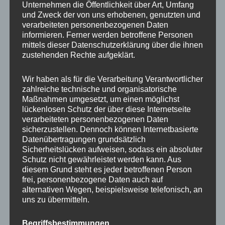
Unternehmen die Öffentlichkeit über Art, Umfang
und Zweck der von uns erhobenen, genutzten und
verarbeiteten personenbezogenen Daten
MP Mario Porten
informieren. Ferner werden betroffene Personen
mittels dieser Datenschutzerklärung über die ihnen
Beratung
zustehenden Rechte aufgeklärt.
Training
Coaching
Wir haben als für die Verarbeitung Verantwortlicher
zahlreiche technische und organisatorische
Impulsvorträge
Maßnahmen umgesetzt, um einen möglichst
lückenlosen Schutz der über diese Internetseite
verarbeiteten personenbezogenen Daten
sicherzustellen. Dennoch können Internetbasierte
Datenübertragungen grundsätzlich
Sicherheitslücken aufweisen, sodass ein absoluter
NEWS ABONNIEREN?
Schutz nicht gewährleistet werden kann. Aus
diesem Grund steht es jeder betroffenen Person
Your email:
frei, personenbezogene Daten auch auf
alternativen Wegen, beispielsweise telefonisch, an
uns zu übermitteln.
Begriffsbestimmungen