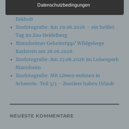
Folgenden „betroffene Person") beziehen. Als
Datenschutzbedingungen
identifizierbar wird eine natürliche Person
Zoofotografie: Am 13.07.2026 im Wildpark
angesehen, die direkt oder indirekt,
Eekholt
insbesondere mittels Zuordnung zu einer
Kennung wie einem Namen, zu einer
Zoofotografie: Am 29.06.2026 – ein heißer
Kennnummer, zu Standortdaten, zu einer
Tag im Zoo Heidelberg
Online-Kennung oder zu einem oder mehreren
besonderen Merkmalen, die Ausdruck der
Mannheimer Geheimtipp? Wildgehege
physischen, physiologischen, genetischen,
Karlstern am 28.06.2026
psychischen, wirtschaftlichen, kulturellen oder
sozialen Identität dieser natürlichen Person
Zoofotografie: Am 27.06.2026 im Luisenpark
sind, identifiziert werden kann.
Mannheim
Zoofotografie: Mit Löwen wohnen in
b) betroffene Person
Schwerin: Teil 3/3 – Zootiere haben Urlaub
Betroffene Person ist jede identifizierte oder
identifizierbare natürliche Person, deren
personenbezogene Daten von dem für die
Verarbeitung Verantwortlichen verarbeitet
werden.
NEUESTE KOMMENTARE