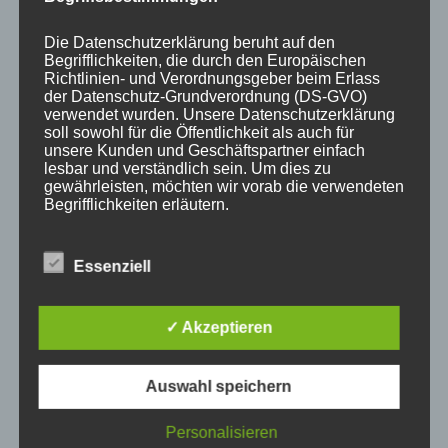
Die Datenschutzerklärung beruht auf den
Begrifflichkeiten, die durch den Europäischen
Richtlinien- und Verordnungsgeber beim Erlass
der Datenschutz-Grundverordnung (DS-GVO)
verwendet wurden. Unsere Datenschutzerklärung
KATEGORIEN
soll sowohl für die Öffentlichkeit als auch für
unsere Kunden und Geschäftspartner einfach
lesbar und verständlich sein. Um dies zu
Aktuelle Fakten und Umfragen
gewährleisten, möchten wir vorab die verwendeten
Begrifflichkeiten erläutern.
Aktuelles vom MP
Allgemein
Wir verwenden in dieser Datenschutzerklärung
Impulse zur persönlichen Reflexion
Essenziell
unter anderem die folgenden Begriffe:
Naturfoto-Blog
Training und Coaching
✓ Akzeptieren
a) personenbezogene Daten
Auswahl speichern
Personenbezogene Daten sind alle
Informationen, die sich auf eine identifizierte
Personalisieren
NEUESTE BEITRÄGE
oder identifizierbare natürliche Person (im