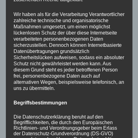
Your email:
Wir haben als für die Verarbeitung Verantwortlicher
zahlreiche technische und organisatorische
Maßnahmen umgesetzt, um einen möglichst
lückenlosen Schutz der über diese Internetseite
verarbeiteten personenbezogenen Daten
sicherzustellen. Dennoch können Internetbasierte
Datenübertragungen grundsätzlich
Sicherheitslücken aufweisen, sodass ein absoluter
Schutz nicht gewährleistet werden kann. Aus
diesem Grund steht es jeder betroffenen Person
frei, personenbezogene Daten auch auf
KATEGORIEN
alternativen Wegen, beispielsweise telefonisch, an
uns zu übermitteln.
Aktuelle Fakten und Umfragen
Begriffsbestimmungen
Aktuelles vom MP
Allgemein
Die Datenschutzerklärung beruht auf den
Impulse zur persönlichen Reflexion
Begrifflichkeiten, die durch den Europäischen
Richtlinien- und Verordnungsgeber beim Erlass
Naturfoto-Blog
der Datenschutz-Grundverordnung (DS-GVO)