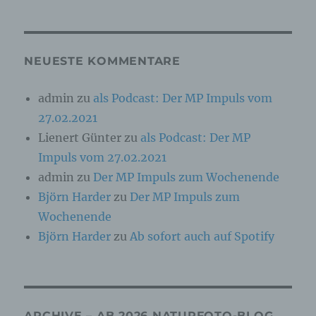
Online-Kennung oder zu einem oder mehreren
besonderen Merkmalen, die Ausdruck der
physischen, physiologischen, genetischen,
psychischen, wirtschaftlichen, kulturellen oder
sozialen Identität dieser natürlichen Person
NEUESTE KOMMENTARE
sind, identifiziert werden kann.
admin
zu
als Podcast: Der MP Impuls vom
27.02.2021
b) betroffene Person
Lienert Günter
zu
als Podcast: Der MP
Betroffene Person ist jede identifizierte oder
Impuls vom 27.02.2021
identifizierbare natürliche Person, deren
personenbezogene Daten von dem für die
admin
zu
Der MP Impuls zum Wochenende
Verarbeitung Verantwortlichen verarbeitet
Björn Harder
zu
Der MP Impuls zum
werden.
Wochenende
Björn Harder
zu
Ab sofort auch auf Spotify
c) Verarbeitung
Verarbeitung ist jeder mit oder ohne Hilfe
automatisierter Verfahren ausgeführte Vorgang
oder jede solche Vorgangsreihe im
ARCHIVE – AB 2026 NATURFOTO-BLOG