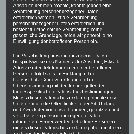
Anspruch nehmen möchte, könnte jedoch eine
Verarbeitung personenbezogener Daten
erforderlich werden. Ist die Verarbeitung
personenbezogener Daten erforderlich und
besteht für eine solche Verarbeitung keine
gesetzliche Grundlage, holen wir generell eine
Einwilligung der betroffenen Person ein.
Die Verarbeitung personenbezogener Daten,
MP Mario Porten
beispielsweise des Namens, der Anschrift, E-Mail-
Adresse oder Telefonnummer einer betroffenen
Beratung
Person, erfolgt stets im Einklang mit der
Training
Datenschutz-Grundverordnung und in
Coaching
Übereinstimmung mit den für uns geltenden
landesspezifischen Datenschutzbestimmungen.
Impulsvorträge
Mittels dieser Datenschutzerklärung möchte unser
Unternehmen die Öffentlichkeit über Art, Umfang
und Zweck der von uns erhobenen, genutzten und
verarbeiteten personenbezogenen Daten
informieren. Ferner werden betroffene Personen
mittels dieser Datenschutzerklärung über die ihnen
NEWS ABONNIEREN?
zustehenden Rechte aufgeklärt.