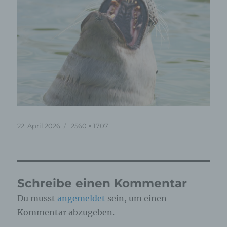
Veröffentlicht
Originalgröße
22. April 2026
2560 × 1707
am
Schreibe einen Kommentar
Du musst
angemeldet
sein, um einen
Kommentar abzugeben.