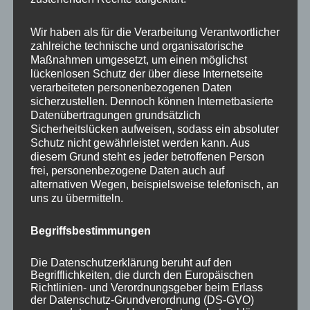
Your email:
Wir haben als für die Verarbeitung Verantwortlicher
zahlreiche technische und organisatorische
Maßnahmen umgesetzt, um einen möglichst
lückenlosen Schutz der über diese Internetseite
verarbeiteten personenbezogenen Daten
sicherzustellen. Dennoch können Internetbasierte
Datenübertragungen grundsätzlich
Sicherheitslücken aufweisen, sodass ein absoluter
Schutz nicht gewährleistet werden kann. Aus
diesem Grund steht es jeder betroffenen Person
frei, personenbezogene Daten auch auf
KATEGORIEN
alternativen Wegen, beispielsweise telefonisch, an
uns zu übermitteln.
Aktuelle Fakten und Umfragen
Begriffsbestimmungen
Aktuelles vom MP
Allgemein
Die Datenschutzerklärung beruht auf den
Impulse zur persönlichen Reflexion
Begrifflichkeiten, die durch den Europäischen
Richtlinien- und Verordnungsgeber beim Erlass
Naturfoto-Blog
der Datenschutz-Grundverordnung (DS-GVO)