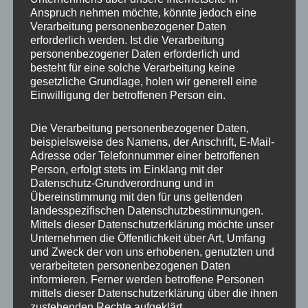
Anspruch nehmen möchte, könnte jedoch eine
Verarbeitung personenbezogener Daten
erforderlich werden. Ist die Verarbeitung
personenbezogener Daten erforderlich und
besteht für eine solche Verarbeitung keine
gesetzliche Grundlage, holen wir generell eine
Einwilligung der betroffenen Person ein.
Die Verarbeitung personenbezogener Daten,
MP Mario Porten
beispielsweise des Namens, der Anschrift, E-Mail-
Adresse oder Telefonnummer einer betroffenen
Beratung
Person, erfolgt stets im Einklang mit der
Training
Datenschutz-Grundverordnung und in
Coaching
Übereinstimmung mit den für uns geltenden
landesspezifischen Datenschutzbestimmungen.
Impulsvorträge
Mittels dieser Datenschutzerklärung möchte unser
Unternehmen die Öffentlichkeit über Art, Umfang
und Zweck der von uns erhobenen, genutzten und
verarbeiteten personenbezogenen Daten
informieren. Ferner werden betroffene Personen
mittels dieser Datenschutzerklärung über die ihnen
NEWS ABONNIEREN?
zustehenden Rechte aufgeklärt.