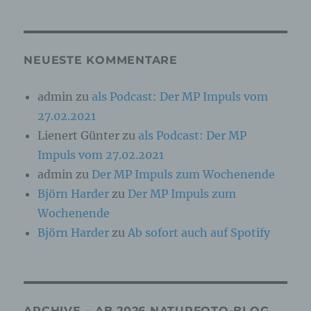
Online-Kennung oder zu einem oder mehreren
besonderen Merkmalen, die Ausdruck der
physischen, physiologischen, genetischen,
psychischen, wirtschaftlichen, kulturellen oder
sozialen Identität dieser natürlichen Person
NEUESTE KOMMENTARE
sind, identifiziert werden kann.
admin
zu
als Podcast: Der MP Impuls vom
27.02.2021
b) betroffene Person
Lienert Günter
zu
als Podcast: Der MP
Betroffene Person ist jede identifizierte oder
Impuls vom 27.02.2021
identifizierbare natürliche Person, deren
personenbezogene Daten von dem für die
admin
zu
Der MP Impuls zum Wochenende
Verarbeitung Verantwortlichen verarbeitet
Björn Harder
zu
Der MP Impuls zum
werden.
Wochenende
Björn Harder
zu
Ab sofort auch auf Spotify
c) Verarbeitung
Verarbeitung ist jeder mit oder ohne Hilfe
automatisierter Verfahren ausgeführte Vorgang
oder jede solche Vorgangsreihe im
ARCHIVE – AB 2026 NATURFOTO-BLOG