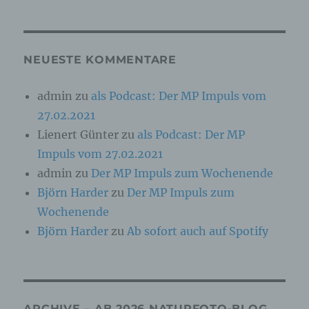
Online-Kennung oder zu einem oder mehreren
besonderen Merkmalen, die Ausdruck der
physischen, physiologischen, genetischen,
psychischen, wirtschaftlichen, kulturellen oder
sozialen Identität dieser natürlichen Person
NEUESTE KOMMENTARE
sind, identifiziert werden kann.
admin
zu
als Podcast: Der MP Impuls vom
27.02.2021
b) betroffene Person
Lienert Günter
zu
als Podcast: Der MP
Betroffene Person ist jede identifizierte oder
Impuls vom 27.02.2021
identifizierbare natürliche Person, deren
personenbezogene Daten von dem für die
admin
zu
Der MP Impuls zum Wochenende
Verarbeitung Verantwortlichen verarbeitet
Björn Harder
zu
Der MP Impuls zum
werden.
Wochenende
Björn Harder
zu
Ab sofort auch auf Spotify
c) Verarbeitung
Verarbeitung ist jeder mit oder ohne Hilfe
automatisierter Verfahren ausgeführte Vorgang
oder jede solche Vorgangsreihe im
ARCHIVE – AB 2026 NATURFOTO-BLOG