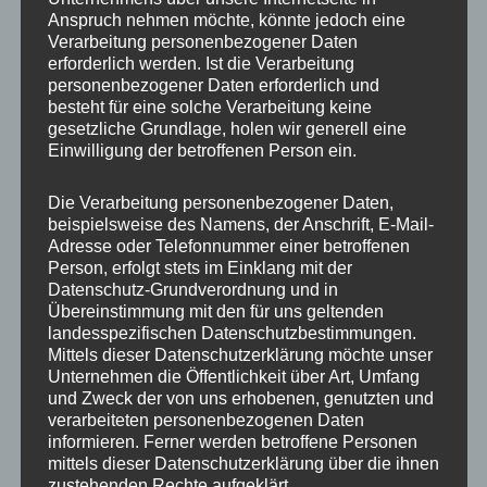
Anspruch nehmen möchte, könnte jedoch eine
Verarbeitung personenbezogener Daten
erforderlich werden. Ist die Verarbeitung
personenbezogener Daten erforderlich und
besteht für eine solche Verarbeitung keine
gesetzliche Grundlage, holen wir generell eine
Einwilligung der betroffenen Person ein.
Die Verarbeitung personenbezogener Daten,
MP Mario Porten
beispielsweise des Namens, der Anschrift, E-Mail-
Adresse oder Telefonnummer einer betroffenen
Beratung
Person, erfolgt stets im Einklang mit der
Training
Datenschutz-Grundverordnung und in
Coaching
Übereinstimmung mit den für uns geltenden
landesspezifischen Datenschutzbestimmungen.
Impulsvorträge
Mittels dieser Datenschutzerklärung möchte unser
Unternehmen die Öffentlichkeit über Art, Umfang
und Zweck der von uns erhobenen, genutzten und
verarbeiteten personenbezogenen Daten
informieren. Ferner werden betroffene Personen
mittels dieser Datenschutzerklärung über die ihnen
NEWS ABONNIEREN?
zustehenden Rechte aufgeklärt.