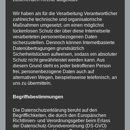
Your email:
Wir haben als für die Verarbeitung Verantwortlicher
zahlreiche technische und organisatorische
Maßnahmen umgesetzt, um einen möglichst
lückenlosen Schutz der über diese Internetseite
verarbeiteten personenbezogenen Daten
sicherzustellen. Dennoch können Internetbasierte
Datenübertragungen grundsätzlich
Sicherheitslücken aufweisen, sodass ein absoluter
Schutz nicht gewährleistet werden kann. Aus
diesem Grund steht es jeder betroffenen Person
frei, personenbezogene Daten auch auf
KATEGORIEN
alternativen Wegen, beispielsweise telefonisch, an
uns zu übermitteln.
Aktuelle Fakten und Umfragen
Begriffsbestimmungen
Aktuelles vom MP
Allgemein
Die Datenschutzerklärung beruht auf den
Impulse zur persönlichen Reflexion
Begrifflichkeiten, die durch den Europäischen
Richtlinien- und Verordnungsgeber beim Erlass
Naturfoto-Blog
der Datenschutz-Grundverordnung (DS-GVO)