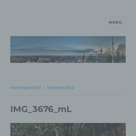
MENÜ
MP Mario Porten Beratung
Training Coaching
Impulsvorträge
Vorheriges Bild
Nächstes Bild
IMG_3676_mL