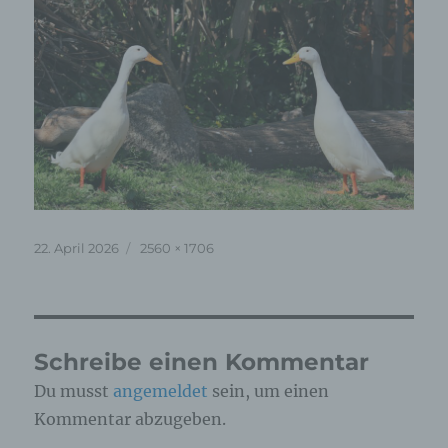
Veröffentlicht
Originalgröße
22. April 2026
2560 × 1706
am
Schreibe einen Kommentar
Du musst
angemeldet
sein, um einen
Kommentar abzugeben.