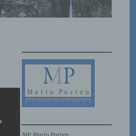
e
MP Mario Porten