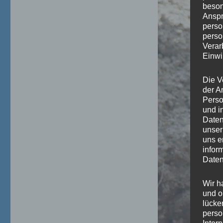
beson
Anspr
perso
perso
Verar
Einwi
Die V
der A
Perso
und i
Daten
unser
uns e
infor
Daten
Wir h
und o
lücke
perso