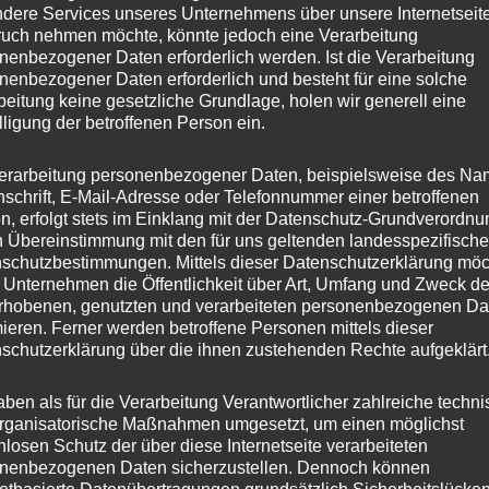
dere Services unseres Unternehmens über unsere Internetseite
uch nehmen möchte, könnte jedoch eine Verarbeitung
nenbezogener Daten erforderlich werden. Ist die Verarbeitung
nenbezogener Daten erforderlich und besteht für eine solche
beitung keine gesetzliche Grundlage, holen wir generell eine
lligung der betroffenen Person ein.
erarbeitung personenbezogener Daten, beispielsweise des Na
nschrift, E-Mail-Adresse oder Telefonnummer einer betroffenen
n, erfolgt stets im Einklang mit der Datenschutz-Grundverordnu
n Übereinstimmung mit den für uns geltenden landesspezifisch
schutzbestimmungen. Mittels dieser Datenschutzerklärung mö
 Unternehmen die Öffentlichkeit über Art, Umfang und Zweck de
rhobenen, genutzten und verarbeiteten personenbezogenen Da
mieren. Ferner werden betroffene Personen mittels dieser
schutzerklärung über die ihnen zustehenden Rechte aufgeklärt
aben als für die Verarbeitung Verantwortlicher zahlreiche techn
rganisatorische Maßnahmen umgesetzt, um einen möglichst
nlosen Schutz der über diese Internetseite verarbeiteten
nenbezogenen Daten sicherzustellen. Dennoch können