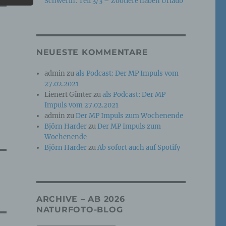
Schwerin: Teil 3/3 – Zootiere haben Urlaub
e
che
NEUESTE KOMMENTARE
ummer,
admin
zu
als Podcast: Der MP Impuls vom
rellen
27.02.2021
Lienert Günter
zu
als Podcast: Der MP
Impuls vom 27.02.2021
admin
zu
Der MP Impuls zum Wochenende
Björn Harder
zu
Der MP Impuls zum
Wochenende
Björn Harder
zu
Ab sofort auch auf Spotify
iche
tung
ARCHIVE – AB 2026
NATURFOTO-BLOG