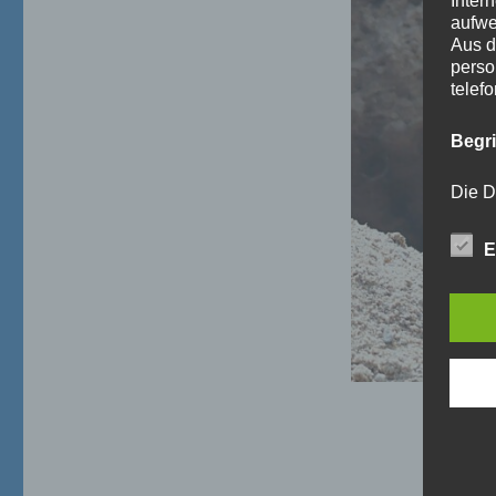
Inter
aufwe
Aus d
perso
telef
Begr
Die D
Europ
Daten
E
Daten
Kunde
dies 
Begrif
Wir v
folge
a)