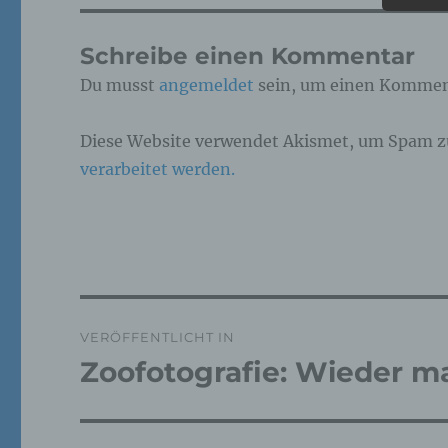
Pe
Schreibe einen Kommentar
ide
„be
Du musst
angemeldet
sein, um einen Kommen
Pe
Zu
zu
Diese Website verwendet Akismet, um Spam z
me
ph
verarbeitet werden.
ode
we
b)
Bet
Beitragsnavigation
Pe
VERÖFFENTLICHT IN
Ve
Zoofotografie: Wieder ma
c)