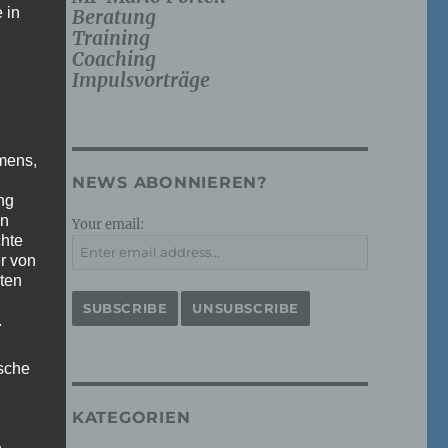
 in
Beratung
Training
Coaching
Impulsvorträge
mens,
NEWS ABONNIEREN?
ng
en
Your email:
chte
r von
ten
.
ische
KATEGORIEN