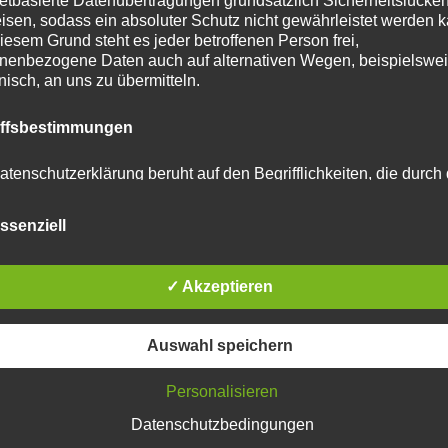
netbasierte Datenübertragungen grundsätzlich Sicherheitslücke
isen, sodass ein absoluter Schutz nicht gewährleistet werden k
iesem Grund steht es jeder betroffenen Person frei,
nenbezogene Daten auch auf alternativen Wegen, beispielswe
onisch, an uns zu übermitteln.
iffsbestimmungen
atenschutzerklärung beruht auf den Begrifflichkeiten, die durch
äischen Richtlinien- und Verordnungsgeber beim Erlass der
schutz-Grundverordnung (DS-GVO) verwendet wurden. Unser
ssenziell
schutzerklärung soll sowohl für die Öffentlichkeit als auch für u
n und Geschäftspartner einfach lesbar und verständlich sein.
zu gewährleisten, möchten wir vorab die verwendeten
flichkeiten erläutern.
✓ Akzeptieren
erwenden in dieser Datenschutzerklärung unter anderem die
Auswahl speichern
nden Begriffe:
Personalisieren
Datenschutzbedingungen
 personenbezogene Daten