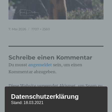
Veröffentlicht
Originalgröße
7. Mai 2026
1707 × 2560
am
Schreibe einen Kommentar
Du musst
angemeldet
sein, um einen
Kommentar abzugeben.
Diese Website verwendet Akismet, um Spam zu
reduzieren.
Erfahre, wie deine
Datenschutzerklärung
Kommentardaten verarbeitet werden.
Stand: 18.03.2021