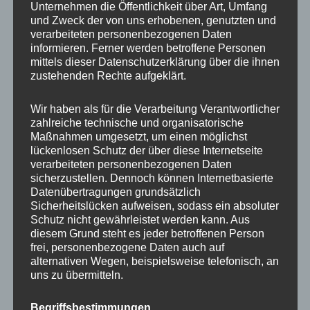
Unternehmen die Öffentlichkeit über Art, Umfang
und Zweck der von uns erhobenen, genutzten und
verarbeiteten personenbezogenen Daten
MP Mario Porten
informieren. Ferner werden betroffene Personen
mittels dieser Datenschutzerklärung über die ihnen
Beratung
zustehenden Rechte aufgeklärt.
Training
Coaching
Wir haben als für die Verarbeitung Verantwortlicher
zahlreiche technische und organisatorische
Impulsvorträge
Maßnahmen umgesetzt, um einen möglichst
lückenlosen Schutz der über diese Internetseite
verarbeiteten personenbezogenen Daten
sicherzustellen. Dennoch können Internetbasierte
Datenübertragungen grundsätzlich
Sicherheitslücken aufweisen, sodass ein absoluter
NEWS ABONNIEREN?
Schutz nicht gewährleistet werden kann. Aus
diesem Grund steht es jeder betroffenen Person
Your email:
frei, personenbezogene Daten auch auf
alternativen Wegen, beispielsweise telefonisch, an
uns zu übermitteln.
Begriffsbestimmungen