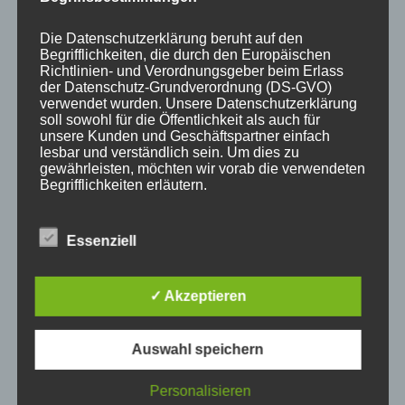
Die Datenschutzerklärung beruht auf den
Begrifflichkeiten, die durch den Europäischen
Richtlinien- und Verordnungsgeber beim Erlass
der Datenschutz-Grundverordnung (DS-GVO)
verwendet wurden. Unsere Datenschutzerklärung
KATEGORIEN
soll sowohl für die Öffentlichkeit als auch für
unsere Kunden und Geschäftspartner einfach
lesbar und verständlich sein. Um dies zu
Aktuelle Fakten und Umfragen
gewährleisten, möchten wir vorab die verwendeten
Begrifflichkeiten erläutern.
Aktuelles vom MP
Allgemein
Wir verwenden in dieser Datenschutzerklärung
Impulse zur persönlichen Reflexion
Essenziell
unter anderem die folgenden Begriffe:
Naturfoto-Blog
Training und Coaching
✓ Akzeptieren
a) personenbezogene Daten
Auswahl speichern
Personenbezogene Daten sind alle
Informationen, die sich auf eine identifizierte
Personalisieren
NEUESTE BEITRÄGE
oder identifizierbare natürliche Person (im