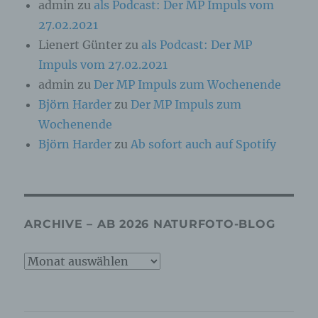
admin
zu
als Podcast: Der MP Impuls vom
c) Verarbeitung
27.02.2021
Verarbeitung ist jeder mit oder ohne Hilfe
Lienert Günter
zu
als Podcast: Der MP
automatisierter Verfahren ausgeführte Vorgang
Impuls vom 27.02.2021
oder jede solche Vorgangsreihe im
Zusammenhang mit personenbezogenen Daten
admin
zu
Der MP Impuls zum Wochenende
wie das Erheben, das Erfassen, die
Björn Harder
zu
Der MP Impuls zum
Organisation, das Ordnen, die Speicherung, die
Anpassung oder Veränderung, das Auslesen,
Wochenende
das Abfragen, die Verwendung, die Offenlegung
Björn Harder
zu
Ab sofort auch auf Spotify
durch Übermittlung, Verbreitung oder eine
andere Form der Bereitstellung, den Abgleich
oder die Verknüpfung, die Einschränkung, das
Löschen oder die Vernichtung.
ARCHIVE – AB 2026 NATURFOTO-BLOG
d) Einschränkung der Verarbeitung
Archive
Einschränkung der Verarbeitung ist die
Markierung gespeicherter personenbezogener
–
Daten mit dem Ziel, ihre künftige Verarbeitung
einzuschränken.
ab