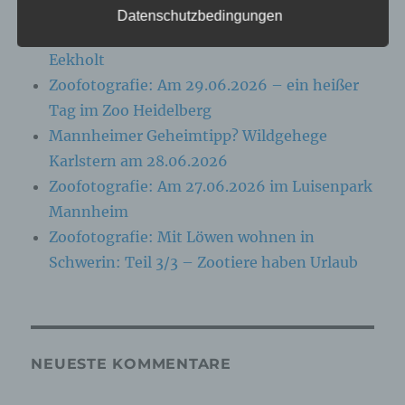
Folgenden „betroffene Person") beziehen. Als
Datenschutzbedingungen
identifizierbar wird eine natürliche Person
Zoofotografie: Am 13.07.2026 im Wildpark
angesehen, die direkt oder indirekt,
Eekholt
insbesondere mittels Zuordnung zu einer
Kennung wie einem Namen, zu einer
Zoofotografie: Am 29.06.2026 – ein heißer
Kennnummer, zu Standortdaten, zu einer
Tag im Zoo Heidelberg
Online-Kennung oder zu einem oder mehreren
besonderen Merkmalen, die Ausdruck der
Mannheimer Geheimtipp? Wildgehege
physischen, physiologischen, genetischen,
Karlstern am 28.06.2026
psychischen, wirtschaftlichen, kulturellen oder
sozialen Identität dieser natürlichen Person
Zoofotografie: Am 27.06.2026 im Luisenpark
sind, identifiziert werden kann.
Mannheim
Zoofotografie: Mit Löwen wohnen in
b) betroffene Person
Schwerin: Teil 3/3 – Zootiere haben Urlaub
Betroffene Person ist jede identifizierte oder
identifizierbare natürliche Person, deren
personenbezogene Daten von dem für die
Verarbeitung Verantwortlichen verarbeitet
werden.
NEUESTE KOMMENTARE